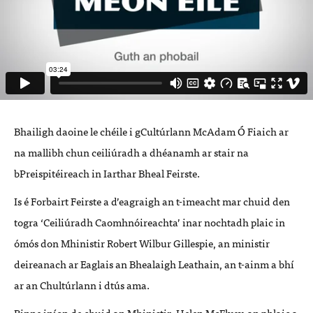
Bhailigh daoine le chéile i gCultúrlann McAdam Ó Fiaich ar
na mallibh chun ceiliúradh a dhéanamh ar stair na
bPreispitéireach in Iarthar Bheal Feirste.
Is é Forbairt Feirste a d’eagraigh an t-imeacht mar chuid den
togra ‘Ceiliúradh Caomhnóireachta’ inar nochtadh plaic in
ómós don Mhinistir Robert Wilbur Gillespie, an ministir
deireanach ar Eaglais an Bhealaigh Leathain, an t-ainm a bhí
ar an Chultúrlann i dtús ama.
Rinne iníon de chuid an Mhinistir, Helen McElvey, an phlaic a