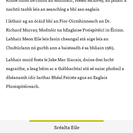
nochtú taobh leis an seanchlog a bhí san eaglais.
I láthair ag an ócáid bhí an Fíor-Oirmhinneach an Dr.
Richard Murray, Modnóir na hEaglaise Preispitéirí in Éirinn.
Labhair Meon Eile leis faoin cheangal atá aige leis an
Chultúrlann nó gurbh ann a baisteadh é sa bhliain 1965.
Labhair muid fosta le Jake Mac Siacais, duine den lucht
eagraithe, a leag béim ar a thábhachtaí atá sé naisc phobail a
dhéanamh idir Iarthar Bhéal Feirste agus an Eaglais
Phreispitéireach.
Scéalta Eile