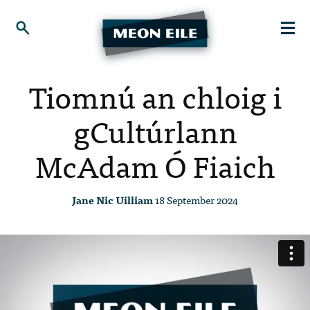
Tiomnú an chloig i
gCultúrlann
McAdam Ó Fiaich
Jane Nic Uilliam
18 September 2024