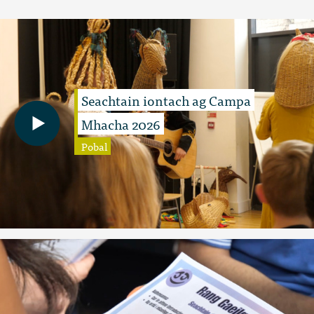
Seachtain iontach ag Campa
Mhacha 2026
Pobal