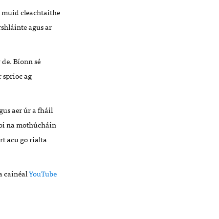
l muid cleachtaithe
rshláinte agus ar
 de. Bíonn sé
 sprioc ag
us aer úr a fháil
faoi na mothúcháin
t acu go rialta
 a cainéal
YouTube