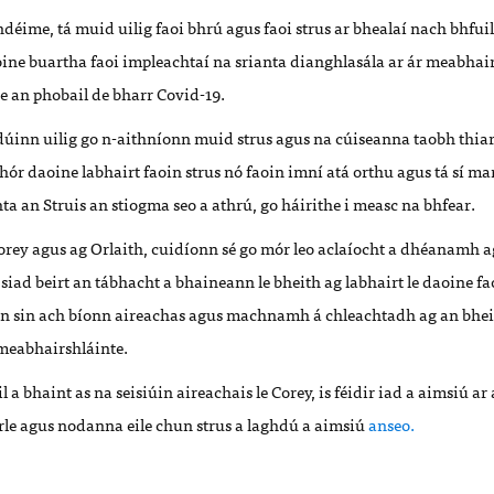
déime, tá muid uilig faoi bhrú agus faoi strus ar bhealaí nach bhfui
oine buartha faoi impleachtaí na srianta dianghlasála ar ár meabhai
e an phobail de bharr Covid-19.
dúinn uilig go n-aithníonn muid strus agus na cúiseanna taobh thiar
ór daoine labhairt faoin strus nó faoin imní atá orthu agus tá sí mar
a an Struis an stiogma seo a athrú, go háirithe i measc na bhfear.
rey agus ag Orlaith, cuidíonn sé go mór leo aclaíocht a dhéanamh ag
siad beirt an tábhacht a bhaineann le bheith ag labhairt le daoine 
n sin ach bíonn aireachas agus machnamh á chleachtadh ag an bheir
meabhairshláinte.
l a bhaint as na seisiúin aireachais le Corey, is féidir iad a aimsiú ar
irle agus nodanna eile chun strus a laghdú a aimsiú
anseo.