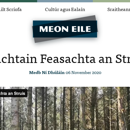
ilt Scríofa
Cultúr agus Ealaín
Sraithean
chtain Feasachta an St
Medb Ní Dhúláin
06 November 2020