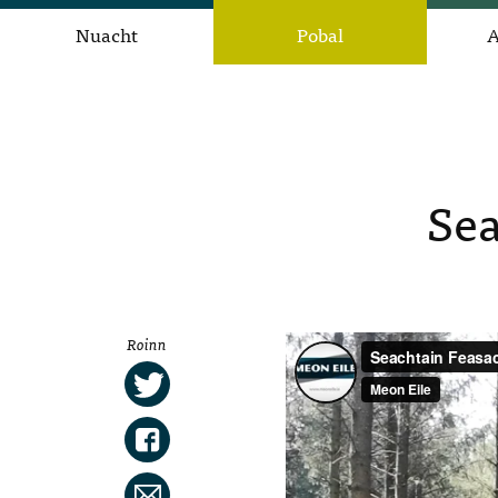
Nuacht
Pobal
A
Sea
Roinn