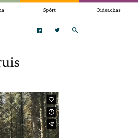
na
Spórt
Oideachas
ruis