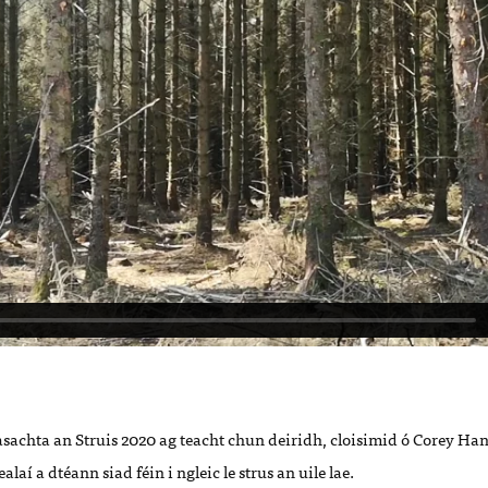
sachta an Struis 2020 ag teacht chun deiridh, cloisimid ó Corey Ha
laí a dtéann siad féin i ngleic le strus an uile lae.