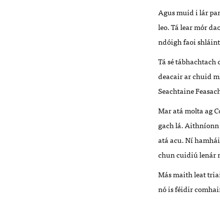
Agus muid i lár pan
leo. Tá lear mór da
ndóigh faoi shláint
Tá sé tábhachtach 
deacair ar chuid mh
Seachtaine Feasacht
Mar atá molta ag Co
gach lá. Aithníonn 
atá acu. Ní hamhái
chun cuidiú lenár 
Más maith leat triai
nó is féidir comha