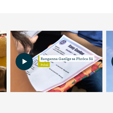
Ranganna Gaeilge sa Phróca Sú
Pobal