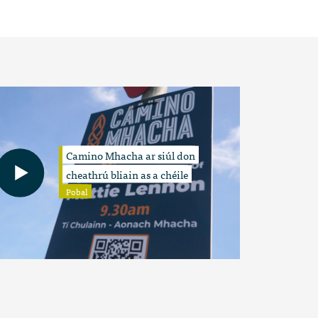
Camino Mhacha ar siúl don
cheathrú bliain as a chéile
Pobal