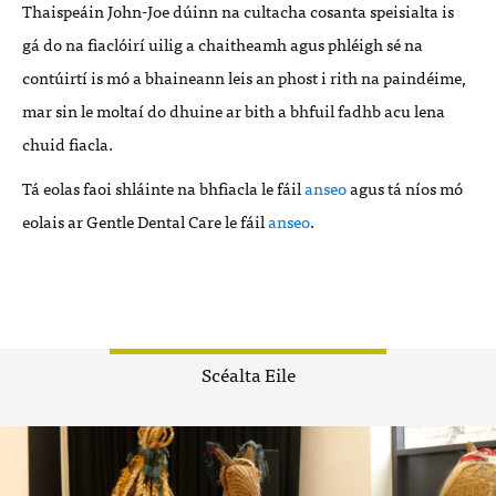
Thaispeáin John-Joe dúinn na cultacha cosanta speisialta is
gá do na fiaclóirí uilig a chaitheamh agus phléigh sé na
contúirtí is mó a bhaineann leis an phost i rith na paindéime,
mar sin le moltaí do dhuine ar bith a bhfuil fadhb acu lena
chuid fiacla.
Tá eolas faoi shláinte na bhfiacla le fáil
anseo
agus tá níos mó
eolais ar Gentle Dental Care le fáil
anseo
.
Scéalta Eile