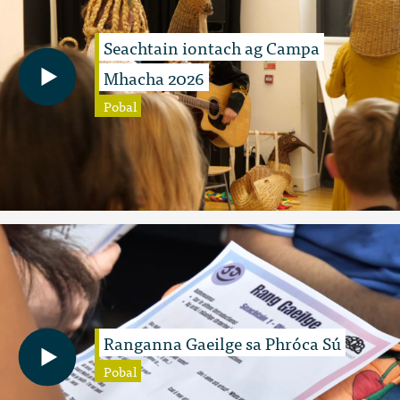
Seachtain iontach ag Campa
Mhacha 2026
Pobal
Ranganna Gaeilge sa Phróca Sú
Pobal