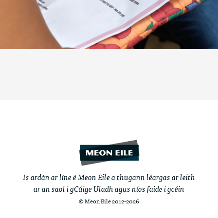
Is ardán ar líne é Meon Eile a thugann léargas ar leith
ar an saol i gCúige Uladh agus níos faide i gcéin
© Meon Eile 2012-2026