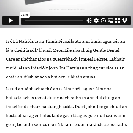
Is é Lá Naisiúnta an Tinnis Fiacaile atá ann inniu agus leis an
lá 'a cheiliúradh' bhuail Meon Eile síos chuig Gentle Dental
Care ar Bhóthar Lios na gCearrbhach i mBéal Feirste. Labhair
muid leis an fhiaclóir John-Joe Hartigan a thug cur síos ar an
obair an-dúshlánach a bhí acu le bliain anuas.
Is rud an-tábhachtach é an tsláinte béil agus sláinte na
bhfiacla ach is iomaí duine nach raibh in ann dul chuig an
fhiaclóir de bharr na dianghlasála. Dúirt John-Joe go bhfuil an
liosta othar ag éirí níos faide gach lá agus go bhfuil seans ann
go nglacfaidh sé níos mó ná bliain leis an riaráiste a shocradh.