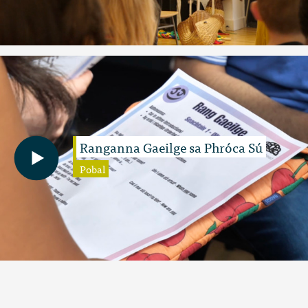
Ranganna Gaeilge sa Phróca Sú
Pobal