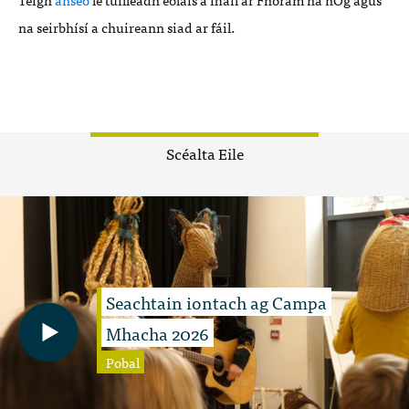
na seirbhísí a chuireann siad ar fáil.
Scéalta Eile
Seachtain iontach ag Campa
Mhacha 2026
Pobal