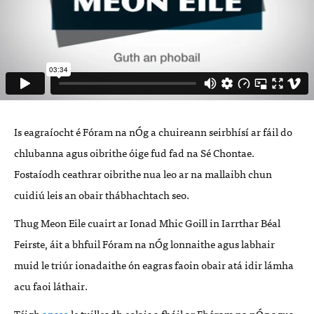
Is eagraíocht é Fóram na nÓg a chuireann seirbhísí ar fáil do
chlubanna agus oibrithe óige fud fad na Sé Chontae.
Fostaíodh ceathrar oibrithe nua leo ar na mallaibh chun
cuidiú leis an obair thábhachtach seo.
Thug Meon Eile cuairt ar Ionad Mhic Goill in Iarrthar Béal
Feirste, áit a bhfuil Fóram na nÓg lonnaithe agus labhair
muid le triúr ionadaithe ón eagras faoin obair atá idir lámha
acu faoi láthair.
Téigh
anseo
le tuilleadh eolais a fháil ar Fhóram na nÓg agus