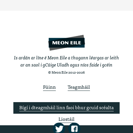
Is ardán ar líne é Meon Eile a thugann léargas ar leith
ar an saol i gCúige Uladh agus níos faide i gcéin
© Meon Eile 2012-2026
Fúinn
Teagmháil
Bígí i dteagmháil linn faoi bhur gcuid scéalta
Liostáil