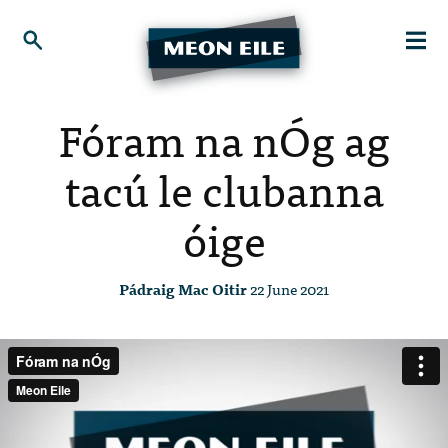
Fóram na nÓg ag
tacú le clubanna
óige
Pádraig Mac Oitir
22 June 2021