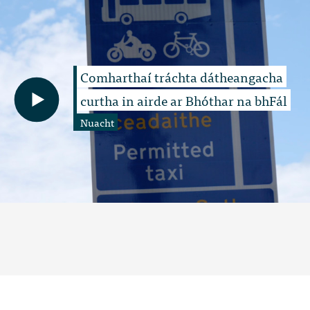
Comharthaí tráchta dátheangacha
curtha in airde ar Bhóthar na bhFál
Nuacht