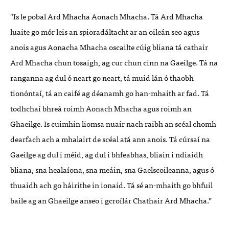
"Is le pobal Ard Mhacha Aonach Mhacha. Tá Ard Mhacha
luaite go mór leis an spioradáltacht ar an oileán seo agus
anois agus Aonacha Mhacha oscailte cúig bliana tá cathair
Ard Mhacha chun tosaigh, ag cur chun cinn na Gaeilge. Tá na
ranganna ag dul ó neart go neart, tá muid lán ó thaobh
tionóntaí, tá an caifé ag déanamh go han-mhaith ar fad. Tá
todhchaí bhreá roimh Aonach Mhacha agus roimh an
Ghaeilge. Is cuimhin liomsa nuair nach raibh an scéal chomh
dearfach ach a mhalairt de scéal atá ann anois. Tá cúrsaí na
Gaeilge ag dul i méid, ag dul i bhfeabhas, bliain i ndiaidh
bliana, sna healaíona, sna meáin, sna Gaelscoileanna, agus ó
thuaidh ach go háirithe in ionaid. Tá sé an-mhaith go bhfuil
baile ag an Ghaeilge anseo i gcroílár Chathair Ard Mhacha.”