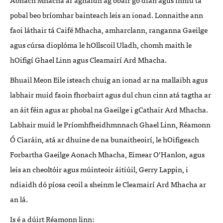
pobal beo bríomhar bainteach leis an ionad. Lonnaithe ann
faoi láthair tá Caifé Mhacha, amharclann, ranganna Gaeilge
agus cúrsa dioplóma le hOllscoil Uladh, chomh maith le
hOifigí Ghael Linn agus Cleamairí Ard Mhacha.
Bhuail Meon Eile isteach chuig an ionad ar na mallaibh agus
labhair muid faoin fhorbairt agus dul chun cinn atá tagtha ar
an áit féin agus ar phobal na Gaeilge i gCathair Ard Mhacha.
Labhair muid le Príomhfheidhmnnach Ghael Linn, Réamonn
Ó Ciaráin, atá ar dhuine de na bunaitheoirí, le hOifigeach
Forbartha Gaeilge Aonach Mhacha, Eimear O’Hanlon, agus
leis an cheoltóir agus múinteoir áitiúil, Gerry Lappin, i
ndiaidh dó píosa ceoil a sheinm le Cleamairí Ard Mhacha ar
an lá.
Is é a dúirt Réamonn linn: