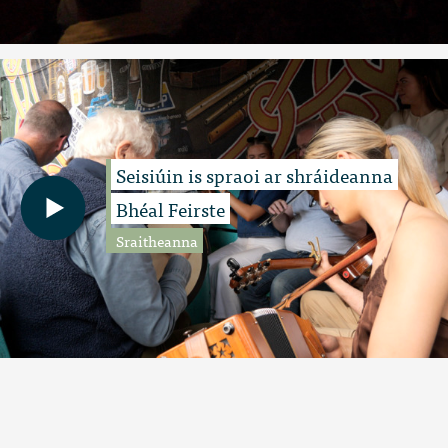
Seisiúin is spraoi ar shráideanna
Bhéal Feirste
Sraitheanna