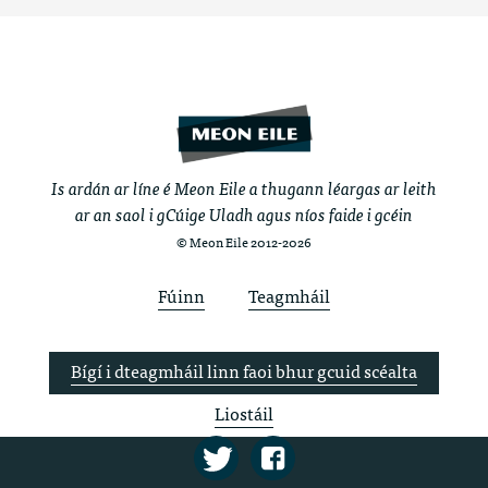
Is ardán ar líne é Meon Eile a thugann léargas ar leith
ar an saol i gCúige Uladh agus níos faide i gcéin
© Meon Eile 2012-2026
Fúinn
Teagmháil
Bígí i dteagmháil linn faoi bhur gcuid scéalta
Liostáil