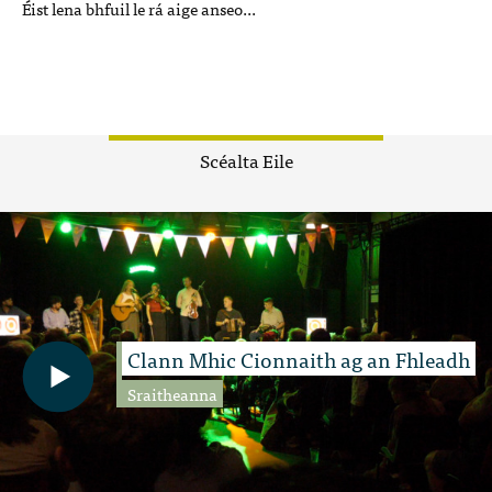
Éist lena bhfuil le rá aige anseo...
Scéalta Eile
Clann Mhic Cionnaith ag an Fhleadh
Sraitheanna