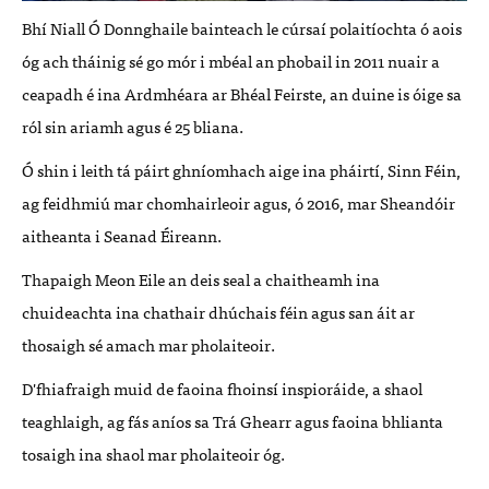
Bhí Niall Ó Donnghaile bainteach le cúrsaí polaitíochta ó aois
óg ach tháinig sé go mór i mbéal an phobail in 2011 nuair a
ceapadh é ina Ardmhéara ar Bhéal Feirste, an duine is óige sa
ról sin ariamh agus é 25 bliana.
Ó shin i leith tá páirt ghníomhach aige ina pháirtí, Sinn Féin,
ag feidhmiú mar chomhairleoir agus, ó 2016, mar Sheandóir
aitheanta i Seanad Éireann.
Thapaigh Meon Eile an deis seal a chaitheamh ina
chuideachta ina chathair dhúchais féin agus san áit ar
thosaigh sé amach mar pholaiteoir.
D'fhiafraigh muid de faoina fhoinsí inspioráide, a shaol
teaghlaigh, ag fás aníos sa Trá Ghearr agus faoina bhlianta
tosaigh ina shaol mar pholaiteoir óg.