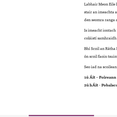
Labhair Meon Eile 
stair an imeachta a
den seomra ranga
Is imeacht iontach 
coláistí samhraidh 
Bhí Scoil an Rátha 
ón scoil faoin tsu
Seo iad na scoilea
1ú Áit –
Foireann 
2ú hÁ
it - Pobals