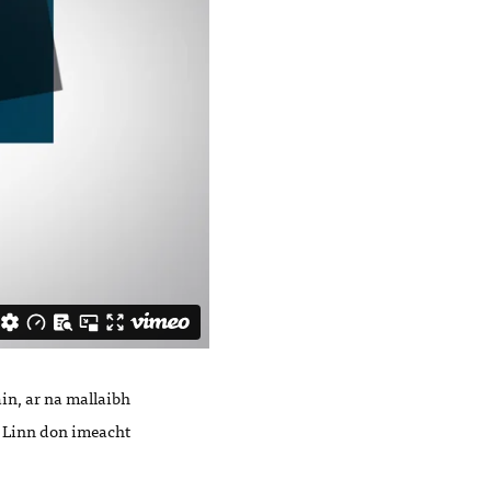
in, ar na mallaibh
el Linn don imeacht