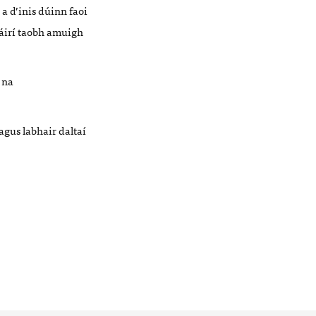
a d’inis dúinn faoi
oláirí taobh amuigh
 na
agus labhair daltaí