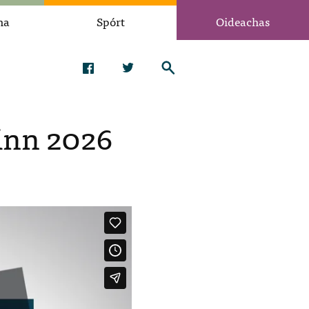
na
Spórt
Oideachas
Linn 2026