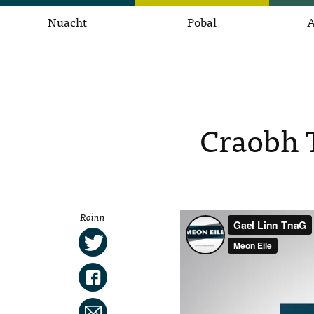
Nuacht
Pobal
A
Craobh T
Roinn