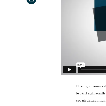
Bhailigh meánscoil
le páirt a ghlacadh
seo ná daltaí i mbl