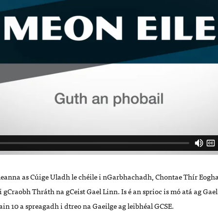
eanna as Cúige Uladh le chéile i nGarbhachadh, Chontae Thír Eogha
 i gCraobh Thráth na gCeist Gael Linn. Is é an sprioc is mó atá ag Ga
iain 10 a spreagadh i dtreo na Gaeilge ag leibhéal GCSE.