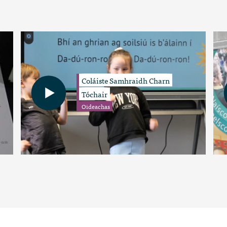
Coláiste Samhraidh Charn
Tóchair
Oideachas