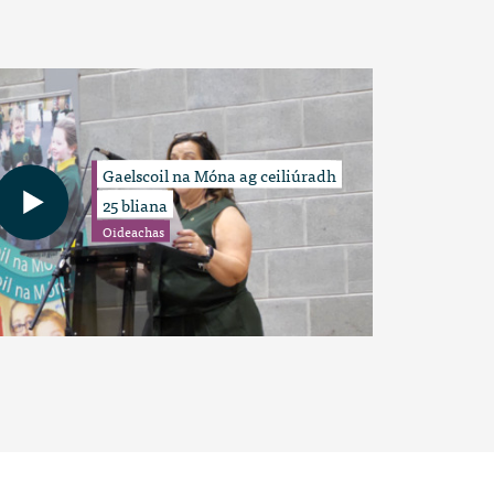
Gaelscoil na Móna ag ceiliúradh
25 bliana
Oideachas