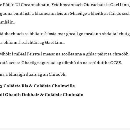
le Póilín Uí Cheannabháin, Feidhmeannach Oideachais le Gael Linn, 
gus na buntáistí a bhaineann leis an Ghaeilge a bheith ar fáil do sc
 amháin.
tábhachtach sa bhliain é fosta mar gheall go mealann sé daltaí chuig
a bhíonn á reáchtáil ag Gael Linn.
Mhóir i mBéal Feirste i measc na scoileanna a ghlac páirt sa chraobh 
im atá acu sa Ghaeilge agus iad ag ullmhú do na scrúduithe GCSE.
nna a bhuaigh duais ag an Chraobh:
3 Col
á
iste R
í
s & Col
áiste Cholmcille
coil Ghaoth Dobhair & Col
á
iste Cholm
áin