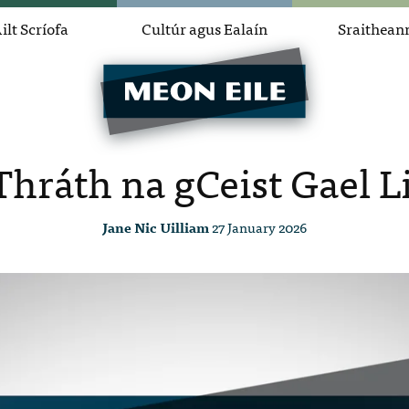
ilt Scríofa
Cultúr agus Ealaín
Sraithean
hráth na gCeist Gael 
Jane Nic Uilliam
27 January 2026