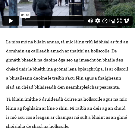
Le níos mó ná bliain anuas, tá mic léinn tríú leibhéal ar fud an
domhain ag cailleadh amach ar thaithí na hollscoile. De
ghnáth bheadh na daoine óga seo ag imeacht ón bhaile den
chéad uair le bheith ina gcónaí lena bpiarghrúpa. Is ar ollscoil
a bhuaileann daoine le treibh s'acu féin agus a fhaigheann
siad an chéad bhlaiseadh den neamhspleáchas pearsanta.
Tá bliain imithe ó druideadh doirse na hollscoile agus na mic
léinn ag foghlaim ar líne ó shin. Ní raibh an deis ag an chuid
is mó acu cos a leagan ar champas ná sult a bhaint as an ghné
shóisialta de shaol na hollscoile.