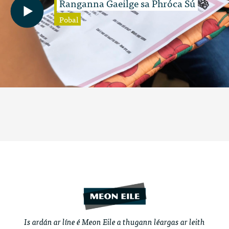
Ranganna Gaeilge sa Phróca Sú
Pobal
Is ardán ar líne é Meon Eile a thugann léargas ar leith