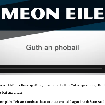
m 'An bhfuil a fhios agat?' ag tosú gan mholl ar Cúla4 agus is í ag Brí
 bhí ina bhun.
ann páistí leis an domhan thart orthu a cheistiú agus ina dtéann Brí