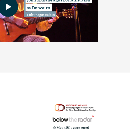
sa Duncairn
Cultúr agus Ealaín
© Meon Eile 2012-2026