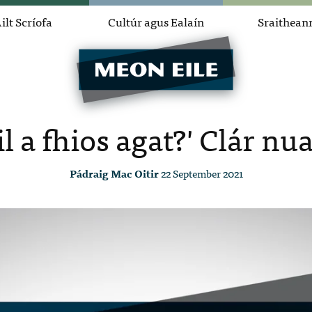
ilt Scríofa
Cultúr agus Ealaín
Sraithean
l a fhios agat?' Clár nu
Pádraig Mac Oitir
22 September 2021