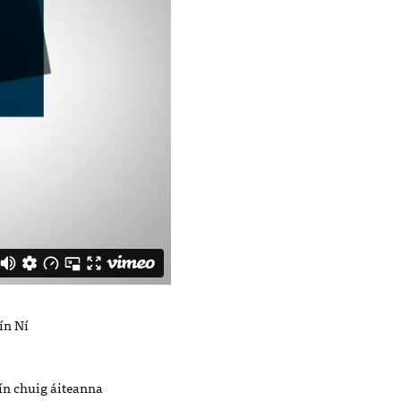
dín Ní
dín chuig áiteanna