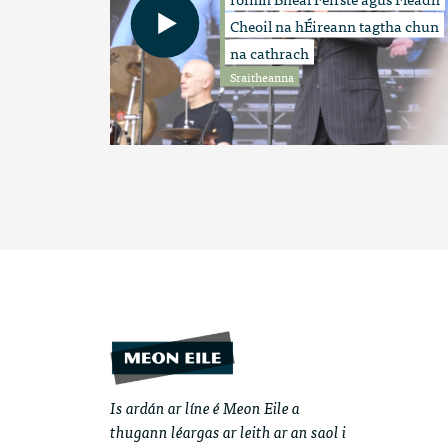
Cheoil na hÉireann tagtha chun
na cathrach
Sraitheanna
Is ardán ar líne é Meon Eile a
thugann léargas ar leith ar an saol i