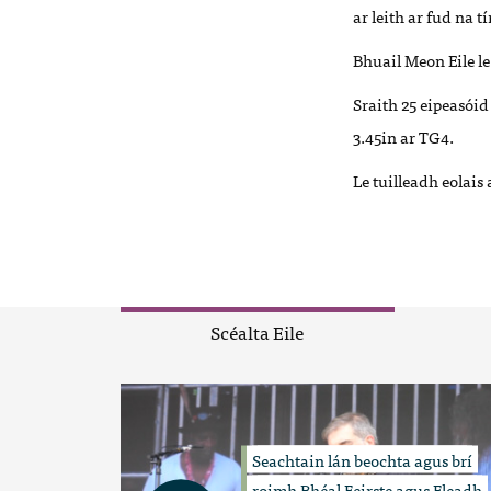
ar leith ar fud na 
Bhuail Meon Eile le
Sraith 25 eipeasói
3.45in ar TG4.
Le tuilleadh eolais a
Scéalta Eile
Seachtain lán beochta agus brí
roimh Bhéal Feirste agus Fleadh