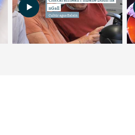
nGall
Cultúr agus Ealaín