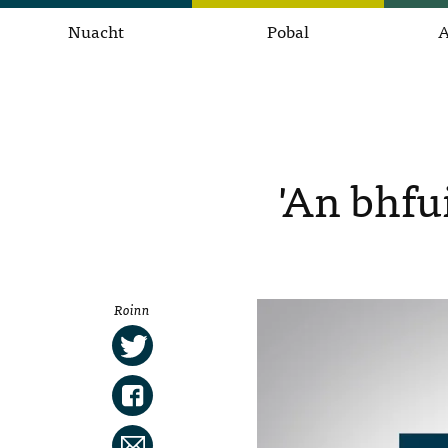
Nuacht
Pobal
A
'An bhfui
Roinn