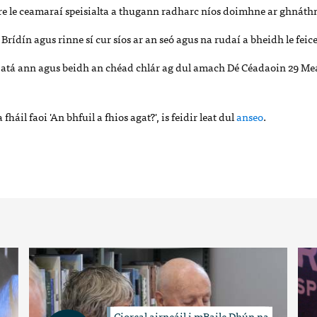
tíre le ceamaraí speisialta a thugann radharc níos doimhne ar ghnáthn
 Brídín agus rinne sí cur síos ar an seó agus na rudaí a bheidh le feic
d atá ann agus beidh an chéad chlár ag dul amach Dé Céadaoin 29 M
 fháil faoi 'An bhfuil a fhios agat?', is feidir leat dul
anseo
.
Ciorcal airneáil i mBaile Dhún na