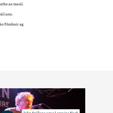
ithe an tsaoil.
eáil ann.
eán Fómhair ag
John Spillane agus Lorraine Nash