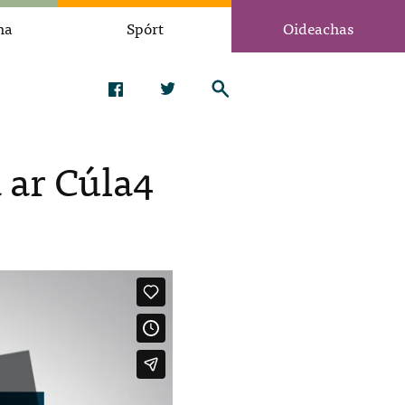
na
Spórt
Oideachas
a ar Cúla4