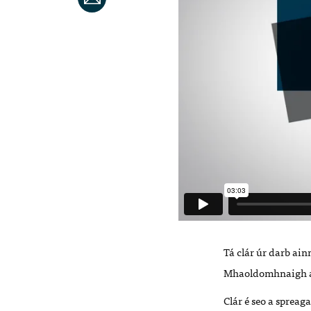
Tá clár úr darb ain
Mhaoldomhnaigh a
Clár é seo a spreag