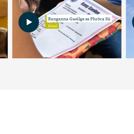
Ranganna Gaeilge sa Phróca Sú
Pobal