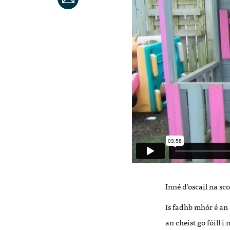
Inné d’oscail na s
Is fadhb mhór é an 
an cheist go fóill 