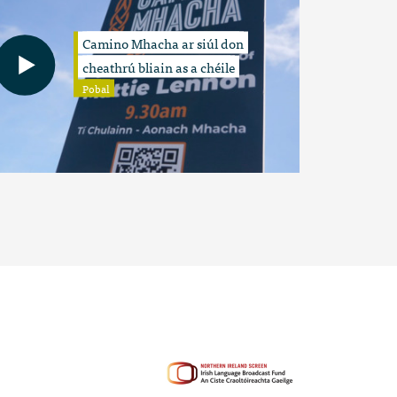
Camino Mhacha ar siúl don
cheathrú bliain as a chéile
Pobal