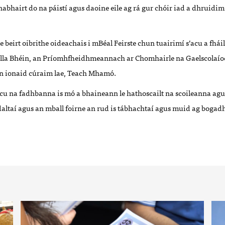
habhairt do na páistí agus daoine eile ag rá gur chóir iad a dhruidim 
e beirt oibrithe oideachais i mBéal Feirste chun tuairimí s’acu a fháil
olla Bhéin, an Príomhfheidhmeannach ar Chomhairle na Gaelscolaío
n ionaid cúraim lae, Teach Mhamó.
acu na fadhbanna is mó a bhaineann le hathoscailt na scoileanna agu
ndaltaí agus an mball foirne an rud is tábhachtaí agus muid ag bogad