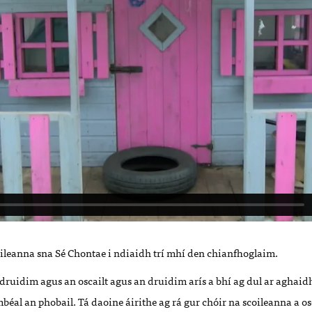
coileanna sna Sé Chontae i ndiaidh trí mhí den chianfhoglaim.
druidim agus an oscailt agus an druidim arís a bhí ag dul ar aghaidh 
i mbéal an phobail. Tá daoine áirithe ag rá gur chóir na scoileanna a o