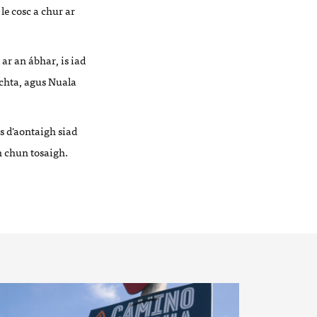
le cosc a chur ar
 ar an ábhar, is iad
chta, agus Nuala
s d'aontaigh siad
h chun tosaigh.