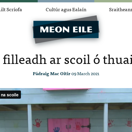
ilt Scríofa
Cultúr agus Ealaín
Sraithean
 filleadh ar scoil ó thua
Pádraig Mac Oitir
09 March 2021