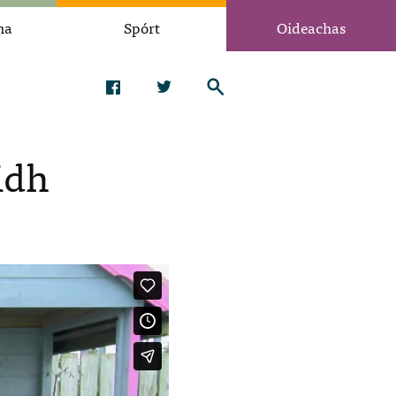
na
Spórt
Oideachas
idh