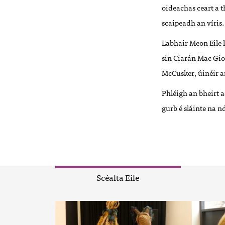
oideachas ceart a t
scaipeadh an víris.
Labhair Meon Eile l
sin Ciarán Mac Gi
McCusker, úinéir a
Phléigh an bheirt 
gurb é sláinte na 
Scéalta Eile