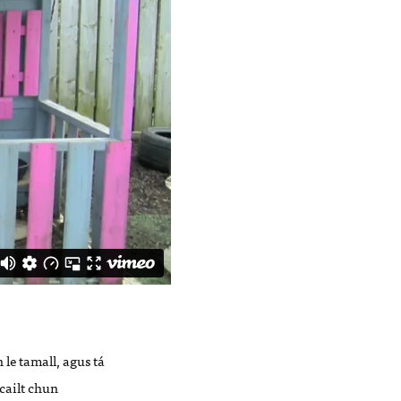
le tamall, agus tá
scailt chun