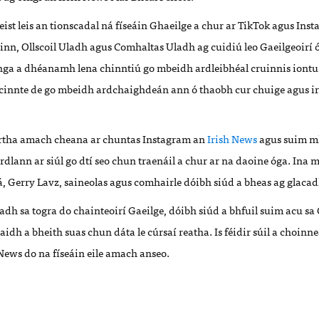
eist leis an tionscadal ná físeáin Ghaeilge a chur ar TikTok agus Ins
inn, Ollscoil Uladh agus Comhaltas Uladh ag cuidiú leo Gaeilgeoirí ó
nga a dhéanamh lena chinntiú go mbeidh ardleibhéal cruinnis iontu.
innte de go mbeidh ardchaighdeán ann ó thaobh cur chuige agus ir
urtha amach cheana ar chuntas Instagram an
Irish News
agus suim mh
dlann ar siúl go dtí seo chun traenáil a chur ar na daoine óga. Ina 
á, Gerry Lavz, saineolas agus comhairle dóibh siúd a bheas ag glacad
eadh sa togra do chainteoirí Gaeilge, dóibh siúd a bhfuil suim acu sa
aidh a bheith suas chun dáta le cúrsaí reatha. Is féidir súil a choinn
 News do na físeáin eile amach anseo.