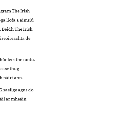
tagram The Irish
ga líofa a aimsiú
 Beidh The Irish
iseoireachta de
ór léirithe iontu.
measc thug
h páirt ann.
 Ghaeilge agus do
eáil ar mheáin