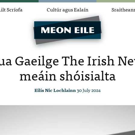
ilt Scríofa
Cultúr agus Ealaín
Sraithean
ua Gaeilge The Irish Ne
meáin shóisialta
Eilís Nic Lochlainn
30 July 2024