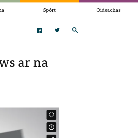
na
Spórt
Oideachas
ws ar na