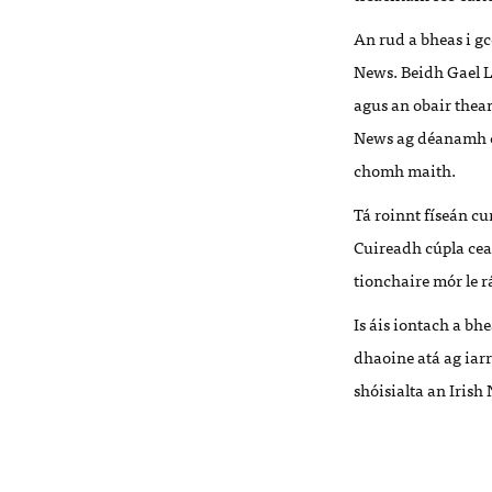
An rud a bheas i gc
News. Beidh Gael L
agus an obair thea
News ag déanamh c
chomh maith.
Tá roinnt físeán c
Cuireadh cúpla cear
tionchaire mór le r
Is áis iontach a bh
dhaoine atá ag iarr
shóisialta an Irish