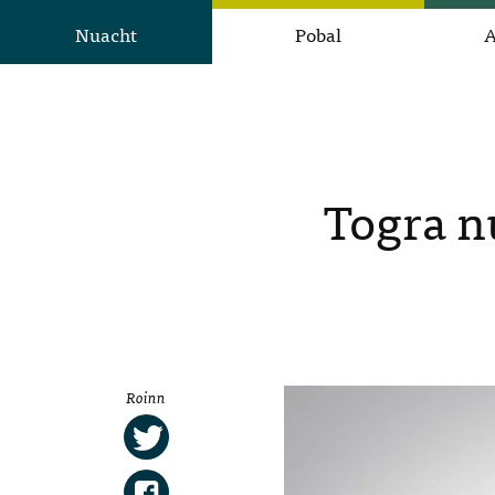
Nuacht
Pobal
A
Togra n
Roinn