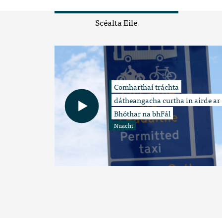
Scéalta Eile
Comharthaí tráchta
dátheangacha curtha in airde ar
Bhóthar na bhFál
Nuacht