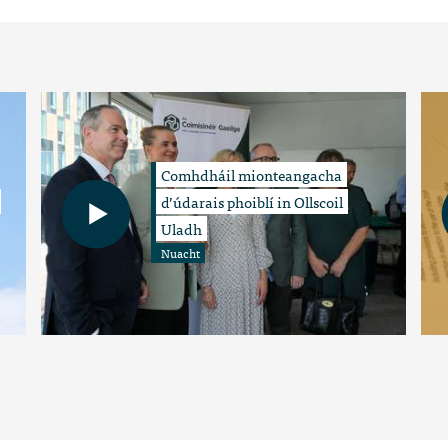
Comhdháil mionteangacha
d’údarais phoiblí in Ollscoil
Uladh
Nuacht