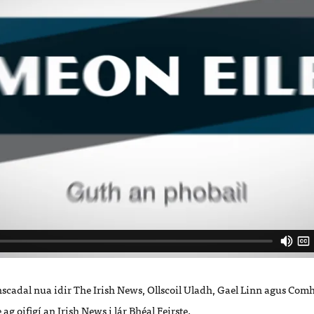
cadal nua idir The Irish News, Ollscoil Uladh, Gael Linn agus Com
 ag oifigí an Irish News i lár Bhéal Feirste.