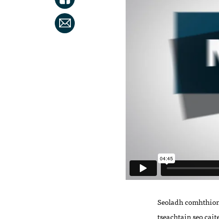
Seoladh comhthions
tseachtain seo caite