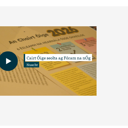
Cairt Óige seolta ag Fóram na nÓg
Nuacht