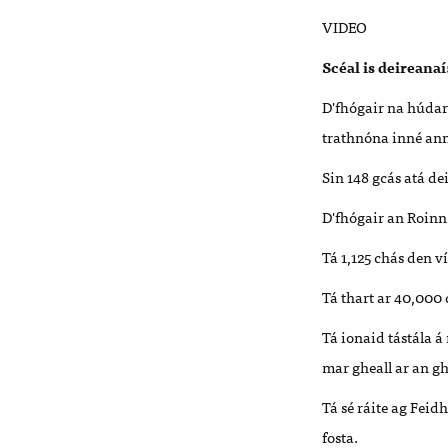
VIDEO
Scéal is deireana
D'fhógair na húdará
trathnóna inné ann
Sin 148 gcás atá de
D'fhógair an Roinn 
Tá 1,125 chás den v
Tá thart ar 40,000 
Tá ionaid tástála á 
mar gheall ar an g
Tá sé ráite ag Fei
fosta.