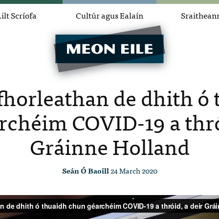
ilt Scríofa
Cultúr agus Ealaín
Sraithean
 fhorleathan de dhith ó
rchéim COVID-19 a thrói
Gráinne Holland
Seán Ó Baoill
24 March 2020