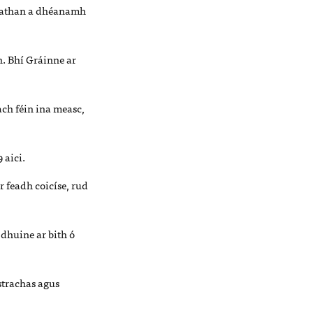
rleathan a dhéanamh
ín. Bhí Gráinne ar
ach féin ina measc,
 aici.
r feadh coicíse, rud
 dhuine ar bith ó
ustrachas agus