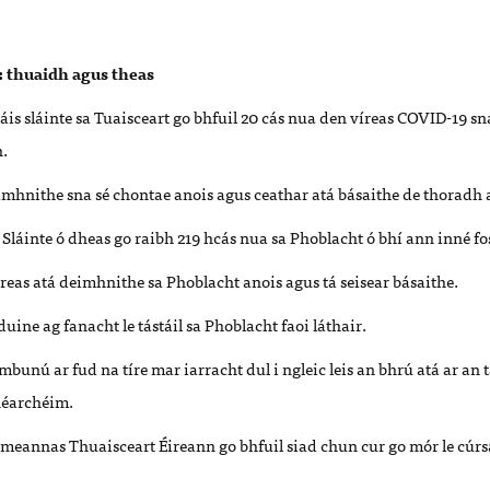
í: thuaidh agus theas
is sláinte sa Tuaisceart go bhfuil 20 cás nua den víreas COVID-19 sn
.
imhnithe sna sé chontae anois agus ceathar atá básaithe de thoradh 
Sláinte ó dheas go raibh 219 hcás nua sa Phoblacht ó bhí ann inné fo
íreas atá deimhnithe sa Phoblacht anois agus tá seisear básaithe.
duine ag fanacht le tástáil sa Phoblacht faoi láthair.
mbunú ar fud na tíre mar iarracht dul i ngleic leis an bhrú atá ar an t
héarchéim.
dhmeannas Thuaisceart Éireann
go bhfuil siad chun cur go mór le cúrs