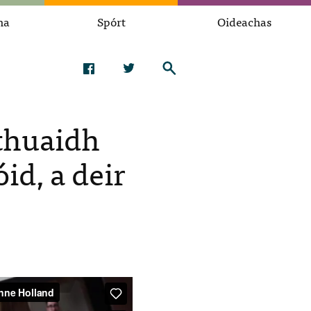
na
Spórt
Oideachas
 thuaidh
d, a deir