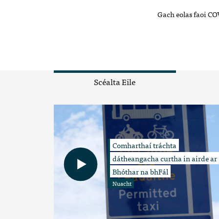
Gach eolas faoi COV
Scéalta Eile
Comharthaí tráchta
dátheangacha curtha in airde ar
Bhóthar na bhFál
Nuacht