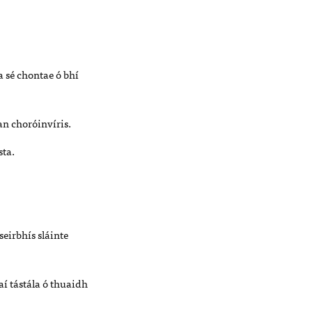
a sé chontae ó bhí
an choróinvíris.
sta.
seirbhís sláinte
aí tástála ó thuaidh