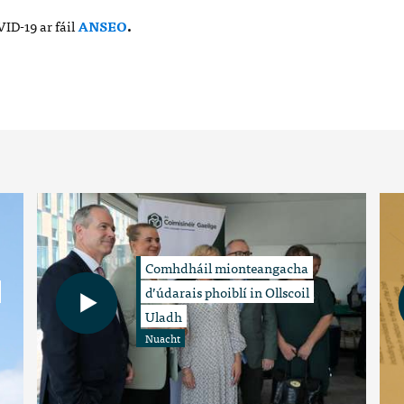
ID-19 ar fáil
ANSEO
.
Comhdháil mionteangacha
d’údarais phoiblí in Ollscoil
Uladh
Nuacht