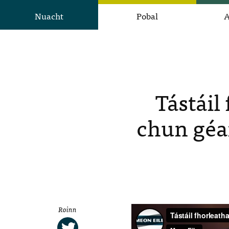
Nuacht
Pobal
A
Tástáil
chun géa
Roinn