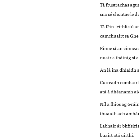
Tá frustrachas agu
sna sé chontae le d
Tá féin-leithlisiú 
camchuairt sa Ghea
Rinne sí an cinnead
nuair a tháinig sí a
An lá ina dhiaidh si
Cuireadh comhairle 
atá á dhéanamh aic
Níl a fhios ag Grái
thuaidh ach amháin
Labhair ár bhfísiri
buairt atá uirthi.