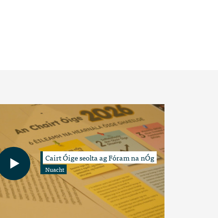
Cairt Óige seolta ag Fóram na nÓg
Nuacht