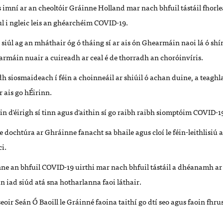
s imní ar an cheoltóir Gráinne Holland mar nach bhfuil tástáil fho
ul i ngleic leis an ghéarchéim COVID-19.
ar siúl ag an mháthair óg ó tháing sí ar ais ón Ghearmáin naoi lá ó sh
rmáin nuair a cuireadh ar ceal é de thorradh an choróinvíris.
h siosmaideach í féin a choinneáil ar shiúil ó achan duine, a teaghl
r ais go hÉirinn.
n d'éirigh sí tinn agus d'aithin sí go raibh raibh
siomptóim COVID-19
dochtúra ar Ghráinne fanacht sa bhaile agus cloí le féin-leithlisiú a
i.
nne an bhfuil COVID-19 uirthi mar nach bhfuil tástáil a dhéanamh ar
 iad siúd atá sna hotharlanna faoi láthair.
seoir Seán Ó Baoill le Gráinné faoina taithí go dtí seo agus faoin fhr