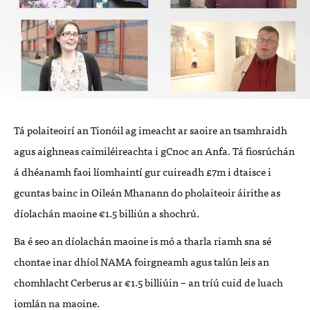
Tá polaiteoirí an Tionóil ag imeacht ar saoire an tsamhraidh
agus aighneas caimiléireachta i gCnoc an Anfa. Tá fiosrúchán
á dhéanamh faoi líomhaintí gur cuireadh £7m i dtaisce i
gcuntas bainc in Oileán Mhanann do pholaiteoir áirithe as
díolachán maoine €1.5 billiún a shochrú.
Ba é seo an díolachán maoine is mó a tharla riamh sna sé
chontae inar dhíol
NAMA
foirgneamh agus talún leis an
chomhlacht Cerberus ar €1.5 billiúin – an tríú cuid de luach
iomlán na maoine.