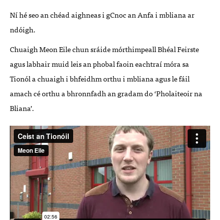
Ní hé seo an chéad aighneas i gCnoc an Anfa i mbliana ar
ndóigh.
Chuaigh Meon Eile chun sráide mórthimpeall Bhéal Feirste
agus labhair muid leis an phobal faoin eachtraí móra sa
Tionól a chuaigh i bhfeidhm orthu i mbliana agus le fáil
amach cé orthu a bhronnfadh an gradam do ‘Pholaiteoir na
Bliana’.