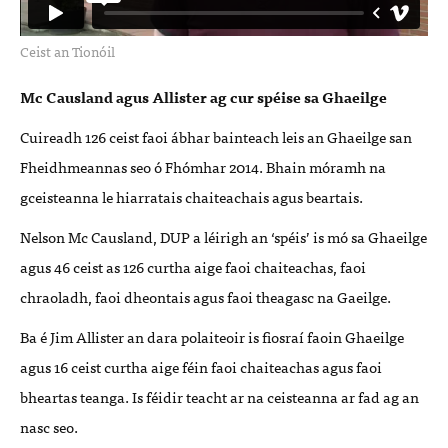
Ceist an Tionóil
Mc Causland agus Allister ag cur spéise sa Ghaeilge
Cuireadh 126 ceist faoi ábhar bainteach leis an Ghaeilge san
Fheidhmeannas seo ó Fhómhar 2014. Bhain móramh na
gceisteanna le hiarratais chaiteachais agus beartais.
Nelson Mc Causland,
DUP
a léirigh an ‘spéis’ is mó sa Ghaeilge
agus 46 ceist as 126 curtha aige faoi chaiteachas, faoi
chraoladh, faoi dheontais agus faoi theagasc na Gaeilge.
Ba é Jim Allister an dara polaiteoir is fiosraí faoin Ghaeilge
agus 16 ceist curtha aige féin faoi chaiteachas agus faoi
bheartas teanga. Is féidir teacht ar na ceisteanna ar fad ag an
nasc seo.