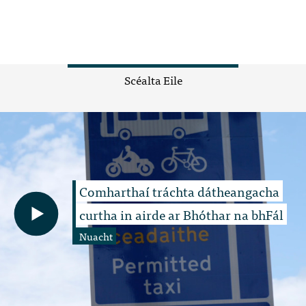
Scéalta Eile
Comharthaí tráchta dátheangacha
curtha in airde ar Bhóthar na bhFál
Nuacht