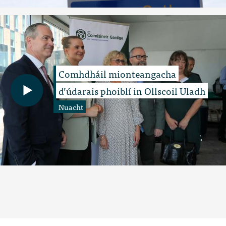
Comhdháil mionteangacha
d’údarais phoiblí in Ollscoil Uladh
Nuacht