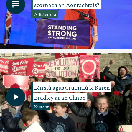
scornach an Aontachtais?
Ailt Scríofa
Léirsiú agus Cruinniú le Karen
Bradley ar an Chnoc
Nuacht