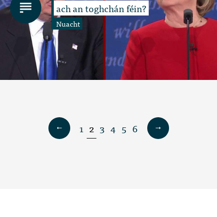
ach an toghchán féin?
Nuacht
1
2
3
4
5
6