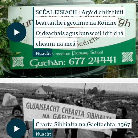
SCÉAL EISIACH : Agóid dhlíthiúil
beartaithe i gcoinne na Roinne
Oideachais agus bunscoil idir dhá
cheann na meá
Nuacht
Cearta Sibhialta na Gaeltachta, 1967
Nuacht