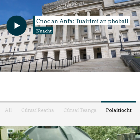
Cnoc an Anfa: Tuairimí an phobail
Nuacht
All
Cúrsaí Reatha
Cúrsaí Teanga
Polaitíocht