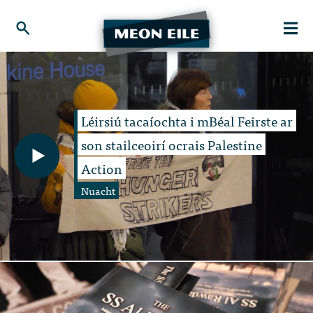
Léirsiú tacaíochta i mBéal Feirste ar
son stailceoirí ocrais Palestine
Action
Nuacht