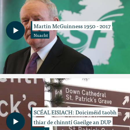
Martin McGuinness 1950 - 2017
Nuacht
SCÉAL EISIACH: Doiciméid taobh
thiar de chinntí Gaeilge an DUP