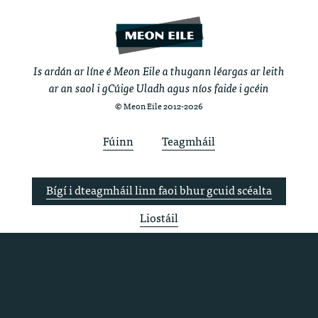
Is ardán ar líne é Meon Eile a thugann léargas ar leith
ar an saol i gCúige Uladh agus níos faide i gcéin
© Meon Eile 2012-2026
Fúinn
Teagmháil
Bígí i dteagmháil linn faoi bhur gcuid scéalta
Liostáil