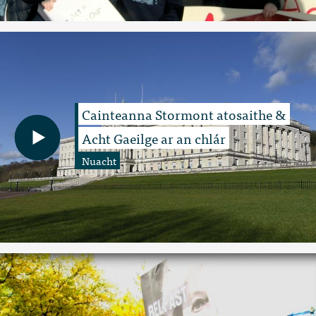
Cainteanna Stormont atosaithe &
Acht Gaeilge ar an chlár
Nuacht