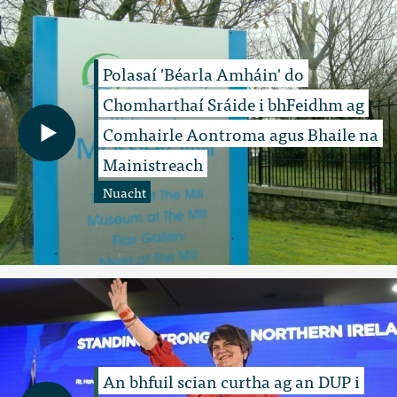
Polasaí 'Béarla Amháin' do
Chomharthaí Sráide i bhFeidhm ag
Comhairle Aontroma agus Bhaile na
Mainistreach
Nuacht
An bhfuil scian curtha ag an DUP i