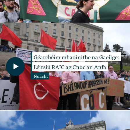
Géarchéim mhaoinithe na Gaeilge:
Léirsiú RAIC ag Cnoc an Anfa
Nuacht