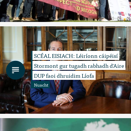
SCÉAL EISIACH: Léiríonn cáipéisí
Stormont gur tugadh rabhadh d'Aire
DUP faoi dhruidim Líofa
Nuacht