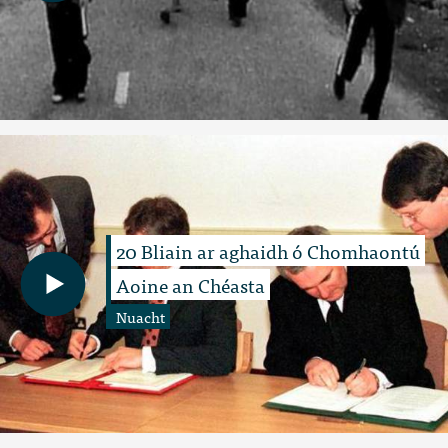
20 Bliain ar aghaidh ó Chomhaontú
Aoine an Chéasta
Nuacht