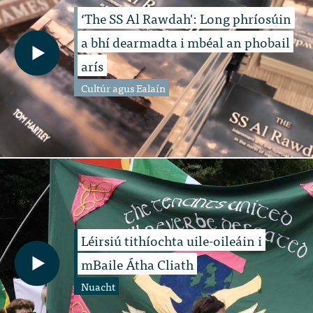
‘The SS Al Rawdah': Long phríosúin
a bhí dearmadta i mbéal an phobail
arís
Cultúr agus Ealaín
Léirsiú tithíochta uile-oileáin i
mBaile Átha Cliath
Nuacht