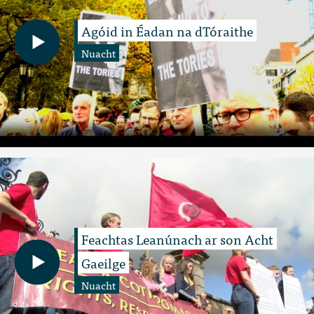
Agóid in Éadan na dTóraithe
Nuacht
Feachtas Leanúnach ar son Acht
Gaeilge
Nuacht