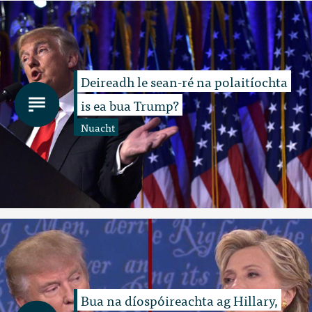
Deireadh le sean-ré na polaitíochta
is ea bua Trump?
Nuacht
Bua na díospóireachta ag Hillary,