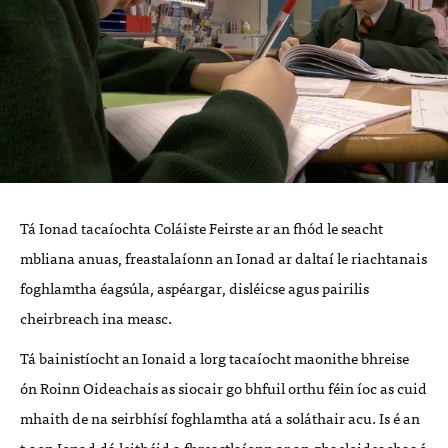
Tá Ionad tacaíochta Coláiste Feirste ar an fhód le seacht
mbliana anuas, freastalaíonn an Ionad ar daltaí le riachtanais
foghlamtha éagsúla, aspéargar, disléicse agus pairilis
cheirbreach ina measc.
Tá bainistíocht an Ionaid a lorg tacaíocht maonithe bhreise
ón Roinn Oideachais as siocair go bhfuil orthu féin íoc as cuid
mhaith de na seirbhísí foghlamtha atá a soláthair acu. Is é an
t-aon Ionad dá leithéid a fhreastlaíonn ar an ghaeloideachas ó