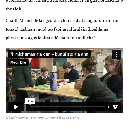
thuaidh.
Chaith Meon Eile lá i gcuideachta na daltaí agus foireann an
Ionaid. Labhair muid leo faoina ndúshláin fhoghlama
phearsanta agus faoina ndóchais don todhchaí.
Ní míchumas atá orm – buntáiste atá ann