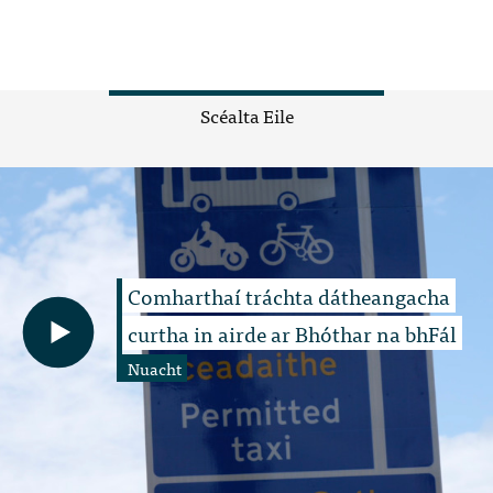
Scéalta Eile
Comharthaí tráchta dátheangacha
curtha in airde ar Bhóthar na bhFál
Nuacht