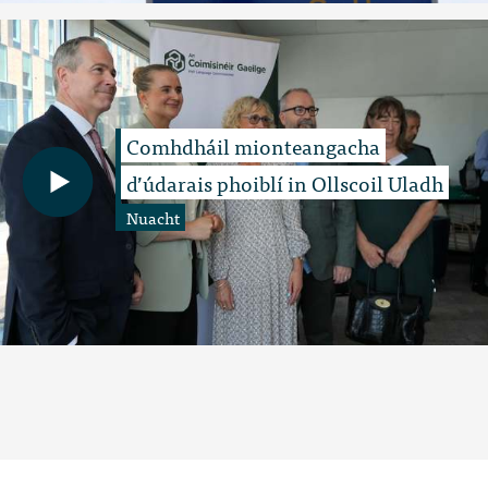
Comhdháil mionteangacha
d’údarais phoiblí in Ollscoil Uladh
Nuacht