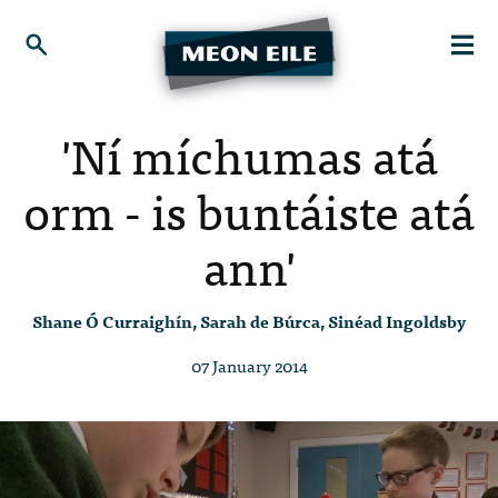
'Ní míchumas atá
orm - is buntáiste atá
ann'
Shane Ó Curraighín, Sarah de Búrca, Sinéad Ingoldsby
07 January 2014