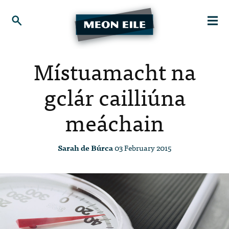
Místuamacht na
gclár cailliúna
meáchain
Sarah de Búrca
03 February 2015