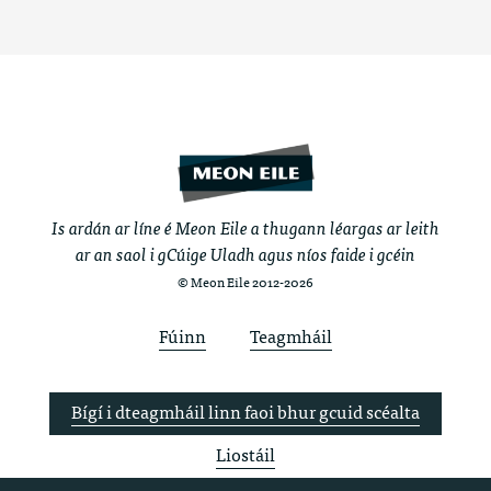
Is ardán ar líne é Meon Eile a thugann léargas ar leith
ar an saol i gCúige Uladh agus níos faide i gcéin
© Meon Eile 2012-2026
Fúinn
Teagmháil
Bígí i dteagmháil linn faoi bhur gcuid scéalta
Liostáil