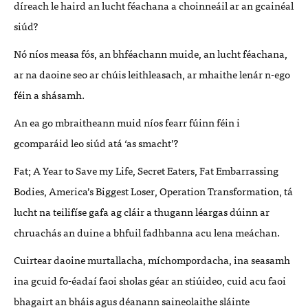
díreach le haird an lucht féachana a choinneáil ar an gcainéal
siúd?
Nó níos measa fós, an bhféachann muide, an lucht féachana,
ar na daoine seo ar chúis leithleasach, ar mhaithe lenár n-ego
féin a shásamh.
An ea go mbraitheann muid níos fearr fúinn féin i
gcomparáid leo siúd atá ‘as smacht’?
Fat; A Year to Save my Life, Secret Eaters, Fat Embarrassing
Bodies, America’s Biggest Loser, Operation Transformation, tá
lucht na teilifíse gafa ag cláir a thugann léargas dúinn ar
chruachás an duine a bhfuil fadhbanna acu lena meáchan.
Cuirtear daoine murtallacha, míchompordacha, ina seasamh
ina gcuid fo-éadaí faoi sholas géar an stiúideo, cuid acu faoi
bhagairt an bháis agus déanann saineolaithe sláinte