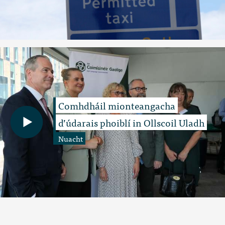
Comhdháil mionteangacha
d’údarais phoiblí in Ollscoil Uladh
Nuacht