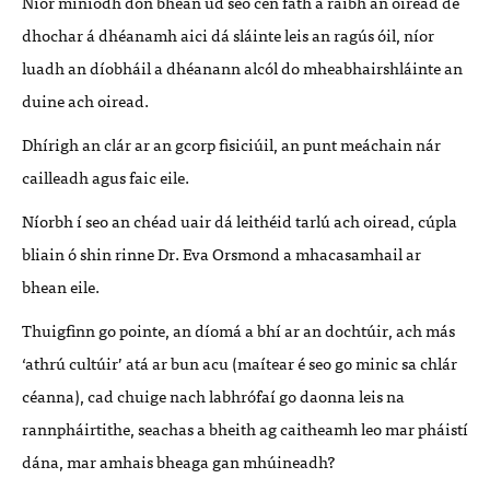
Níor míníodh don bhean úd seo cén fáth a raibh an oiread de
dhochar á dhéanamh aici dá sláinte leis an ragús óil, níor
luadh an díobháil a dhéanann alcól do mheabhairshláinte an
duine ach oiread.
Dhírigh an clár ar an gcorp fisiciúil, an punt meáchain nár
cailleadh agus faic eile.
Níorbh í seo an chéad uair dá leithéid tarlú ach oiread, cúpla
bliain ó shin rinne Dr. Eva Orsmond a mhacasamhail ar
bhean eile.
Thuigfinn go pointe, an díomá a bhí ar an dochtúir, ach más
‘athrú cultúir’ atá ar bun acu (maítear é seo go minic sa chlár
céanna), cad chuige nach labhrófaí go daonna leis na
rannpháirtithe, seachas a bheith ag caitheamh leo mar pháistí
dána, mar amhais bheaga gan mhúineadh?