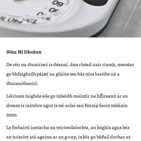
Siún Ní Dhuinn
De réir na dtuairiscí is déanaí, don chéad uair riamh, meastar
go bhfaighidh páistí na glúine seo bás níos luaithe ná a
dtuismitheoirí.
Léiríonn taighde eile go mbeidh muintir na hÉireann ar an
dream is raimhre agus is mí-aclaí san Eoraip faoin mbliain
2020.
Le forbairtí iontacha na teicneolaíochta, an leighis agus leis
an tuiscint atá againn ar an gcorp, is léir go bhfuil dochar as