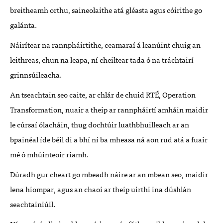
breitheamh orthu, saineolaithe atá gléasta agus cóirithe go
galánta.
Náirítear na rannpháirtithe, ceamaraí á leanúint chuig an
leithreas, chun na leapa, ní cheiltear tada ó na tráchtairí
grinnsúileacha.
An tseachtain seo caite, ar chlár de chuid RTÉ, Operation
Transformation, nuair a theip ar rannpháirtí amháin maidir
le cúrsaí ólacháin, thug dochtúir luathbhuilleach ar an
bpainéal íde béil di a bhí ní ba mheasa ná aon rud atá a fuair
mé ó mhúinteoir riamh.
Dúradh gur cheart go mbeadh náire ar an mbean seo, maidir
lena hiompar, agus an chaoi ar theip uirthi ina dúshlán
seachtainiúil.