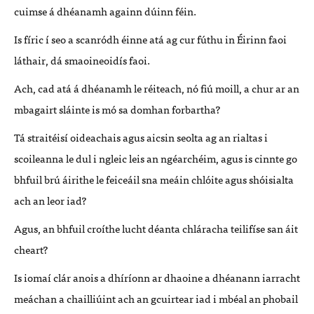
cuimse á dhéanamh againn dúinn féin.
Is fíric í seo a scanródh éinne atá ag cur fúthu in Éirinn faoi
láthair, dá smaoineoidís faoi.
Ach, cad atá á dhéanamh le réiteach, nó fiú moill, a chur ar an
mbagairt sláinte is mó sa domhan forbartha?
Tá straitéisí oideachais agus aicsin seolta ag an rialtas i
scoileanna le dul i ngleic leis an ngéarchéim, agus is cinnte go
bhfuil brú áirithe le feiceáil sna meáin chlóite agus shóisialta
ach an leor iad?
Agus, an bhfuil croíthe lucht déanta chláracha teilifíse san áit
cheart?
Is iomaí clár anois a dhíríonn ar dhaoine a dhéanann iarracht
meáchan a chailliúint ach an gcuirtear iad i mbéal an phobail