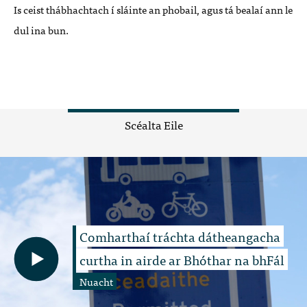
Is ceist thábhachtach í sláinte an phobail, agus tá bealaí ann le
dul ina bun.
Scéalta Eile
Comharthaí tráchta dátheangacha
curtha in airde ar Bhóthar na bhFál
Nuacht