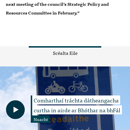
next meeting of the council’s Strategic Policy and
Resources Committee in February.”
Scéalta Eile
Comharthaí tráchta dátheangacha
curtha in airde ar Bhóthar na bhFál
Nuacht