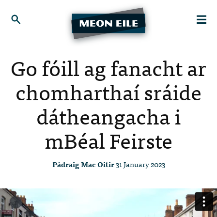
Go fóill ag fanacht ar
chomharthaí sráide
dátheangacha i
mBéal Feirste
Pádraig Mac Oitir
31 January 2023