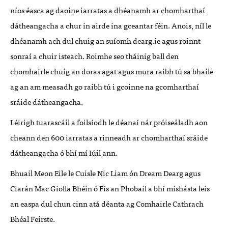
níos éasca ag daoine iarratas a dhéanamh ar chomharthaí
dátheangacha a chur in airde ina gceantar féin. Anois, níl le
dhéanamh ach dul chuig an suíomh dearg.ie agus roinnt
sonraí a chuir isteach. Roimhe seo tháinig ball den
chomhairle chuig an doras agat agus mura raibh tú sa bhaile
ag an am measadh go raibh tú i gcoinne na gcomharthaí
sráide dátheangacha.
Léirigh tuarascáil a foilsíodh le déanaí nár próiseáladh aon
cheann den 600 iarratas a rinneadh ar chomharthaí sráide
dátheangacha ó bhí mí Iúil ann.
Bhuail Meon Eile le Cuisle Nic Liam ón Dream Dearg agus
Ciarán Mac Giolla Bhéin ó Fís an Phobail a bhí míshásta leis
an easpa dul chun cinn atá déanta ag Comhairle Cathrach
Bhéal Feirste.