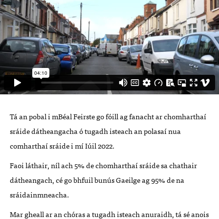
Tá an pobal i mBéal Feirste go fóill ag fanacht ar chomharthaí
sráide dátheangacha ó tugadh isteach an polasaí nua
comharthaí sráide i mí Iúil 2022.
Faoi láthair, níl ach 5% de chomharthaí sráide sa chathair
dátheangach, cé go bhfuil bunús Gaeilge ag 95% de na
sráidainmneacha.
Mar gheall ar an chóras a tugadh isteach anuraidh, tá sé anois