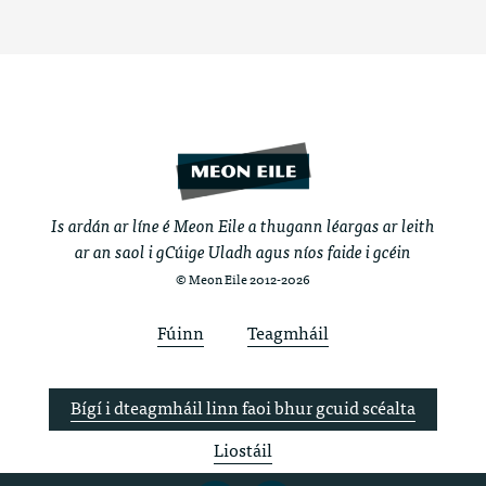
Is ardán ar líne é Meon Eile a thugann léargas ar leith
ar an saol i gCúige Uladh agus níos faide i gcéin
© Meon Eile 2012-2026
Fúinn
Teagmháil
Bígí i dteagmháil linn faoi bhur gcuid scéalta
Liostáil