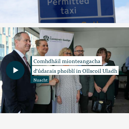
Comhdháil mionteangacha
d’údarais phoiblí in Ollscoil Uladh
Nuacht