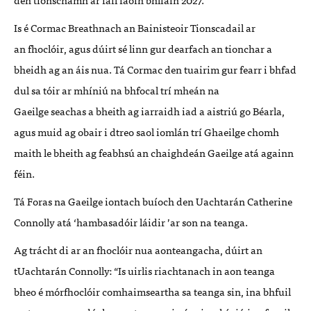
Is
é
Cormac Breathnach an Bainisteoir Tionscadail ar
an
f
hocl
ó
ir
, agus d
úirt s
é
linn gur dearfach an
tionchar
a
bheidh ag an áis nua. Tá Cormac den tuairim gur fearr i bhfad
dul sa t
ó
ir ar mh
íniú
na bhfocal tr
í mheán na
Gaeilge
seachas
a
bheith ag iarraidh iad a aistri
ú
go B
é
arla,
agus muid ag obair i dtreo saol
iomlán trí Ghaeilge ch
omh
maith le bheith ag feabhs
ú an chaighdeán Gaeilge atá againn
féin.
Tá
Foras na Gaeilge
iontach buí
och d
e
n Uachtar
á
n Catherine
Connolly
atá
‘
hambasad
ó
ir l
áidir
’
ar son na teanga.
Ag trá
cht di ar an
fh
ocl
ó
ir
nua
aonteangacha, dú
irt an
tUachtar
án Connolly:
“
Is uirlis riachtanach in aon teanga
bheo
é
m
ó
rfhocl
ó
ir comhaimseartha sa teanga sin, ina bhfuil