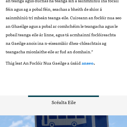
an teanga agus dú
chas na teanga sin
á sainmhíniú
ina focail
f
é
in agus ag a pobal f
é
in, seachas a bheith de sh
íor á
sainmhíniú trí mheán teanga eile. Cuireann an focl
ó
ir nua seo
an Ghaeilge agus a pobal ar comhch
é
im le teangacha agus le
pobail teanga eile
á
r linne, agus t
á acmhainní
focl
ó
ireachta
na Gaeilge anois ina n-eiseaml
á
ir dhea-chleachtais ag
teangacha mionlaithe eile ar fud an domhain.
”
Thig leat An Focl
ó
ir Nua Gaeilge a úsáid
anseo
.
Scéalta Eile