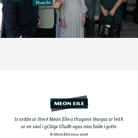
Nuacht
Is ardán ar líne é Meon Eile a thugann léargas ar leith
ar an saol i gCúige Uladh agus níos faide i gcéin
© Meon Eile 2012-2026