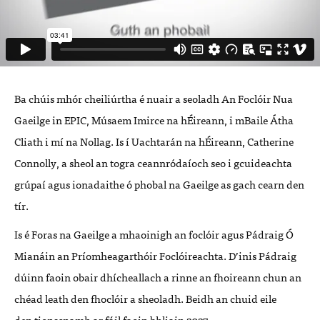
Ba chú
is mh
ó
r cheili
ú
rtha
é
nuair a s
eoladh An Focl
ó
ir Nua
Gaeilge in EPIC, Músaem Imirce na h
É
ireann,
i mBaile
Á
tha
Cliath
i mí na Nollag
. Is
í
Uachtar
án na h
É
ireann, Catherine
Connolly
,
a sheol an t
ogra ceannr
ó
daí
och seo i gcuideachta
gr
úpaí agus ionadaithe ó phobal na Gaeilge as gach cearn den
tír.
Is
é
Foras na Gaeilge
a mhaoinigh an foclóir agus Pá
draig
Ó
Mianáin an Príomheagarth
ó
ir Focl
ó
ireachta. D
’
inis P
á
draig
d
ú
inn faoin obair d
hí
cheallach a rinne an fhoireann chun an
ch
é
ad leath den fhocl
ó
ir a sheoladh. Beidh an chuid eile
den
tionscnamh ar fáil faoin bhliain 2027.