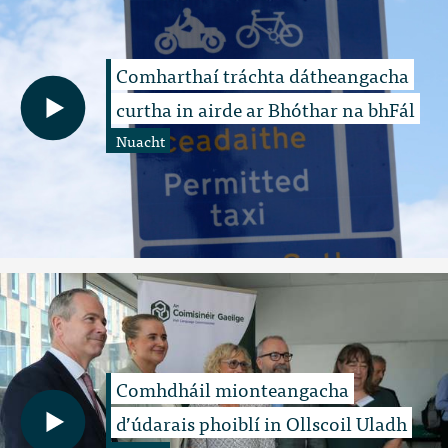
Comharthaí tráchta dátheangacha
curtha in airde ar Bhóthar na bhFál
Nuacht
Comhdháil mionteangacha
d’údarais phoiblí in Ollscoil Uladh