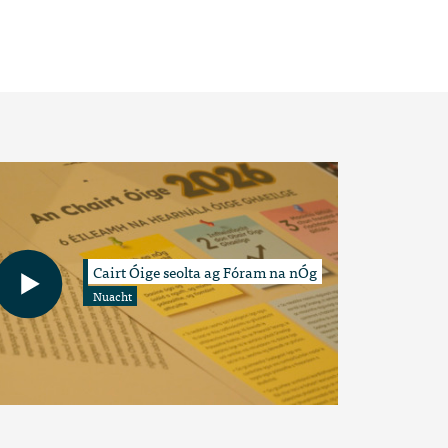
Cairt Óige seolta ag Fóram na nÓg
Nuacht