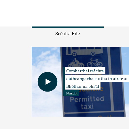
Scéalta Eile
Comharthaí tráchta
dátheangacha curtha in airde ar
Bhóthar na bhFál
Nuacht