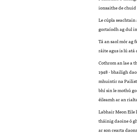
ionsaithe de chuid 
Le cúpla seachtain 
gortaíodh ag dul in
Tá an saol mór ag f
ráite agus is lú at
Cothrom an lae a th
1948 - bhailigh dao
mhuintir na Pailis
bhí sin le mothú go
éileamh ar an ria
Labhair Meon Eile l
tháinig daoine ó gh
ar son cearta daon