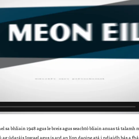
el sa bhliain 1948 agus le breis agus seachtó bliain anuas tá talamh
 ag údaráis Iosrael agus is ard an líon daoine atá i ndiaidh bás a fhá