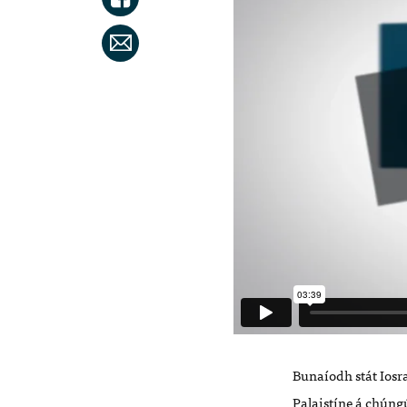
Bunaíodh stát Iosra
Palaistíne á chúngú