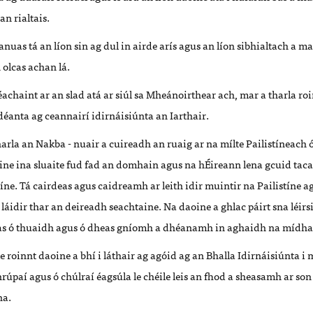
an rialtais.
anuas tá an líon sin ag dul in airde arís agus an líon sibhialtach a m
 olcas achan lá.
éachaint ar an slad atá ar siúl sa Mheánoirthear ach, mar a tharla roi
á déanta ag ceannairí idirnáisiúnta an Iarthair.
arla an Nakba - nuair a cuireadh an ruaig ar na mílte Pailistíneach
ine ina sluaite fud fad an domhain agus na hÉireann lena gcuid tacaí
tíne.
Tá cairdeas agus caidreamh ar leith idir muintir na Pailistíne a
 láidir thar an deireadh seachtaine. Na daoine a ghlac páirt sna léirsi
ltas ó thuaidh agus ó dheas gníomh a dhéanamh in aghaidh na mídh
e roinnt daoine a bhí i láthair ag agóid ag an Bhalla Idirnáisiúnta i m
rúpaí agus ó chúlraí éagsúla le chéile leis an fhod a sheasamh ar son
na.