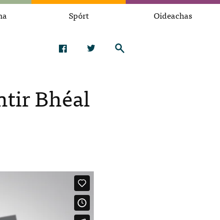
na
Spórt
Oideachas
ntir Bhéal