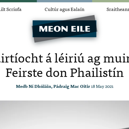
ilt Scríofa
Cultúr agus Ealaín
Sraithean
rtíocht á léiriú ag mui
Feirste don Phailistín
Medb Ní Dhúláin, Pádraig Mac Oitir
18 May 2021