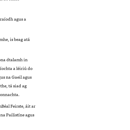
araíodh agus a
mhe, is beag atá
 óna dtalamh in
ochta a léiriú do
gus na Gaeil agus
the, tá siad ag
aonnachta.
Béal Feirste, áit ar
 na Pailistíne agus