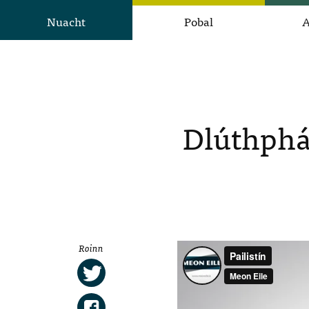
Nuacht
Pobal
A
Dlúthphái
Roinn