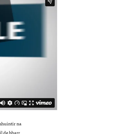
 mhuintir na
il de bharr