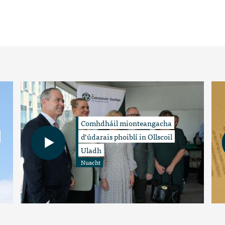
Comhdháil mionteangacha
d’údarais phoiblí in Ollscoil
Uladh
Nuacht