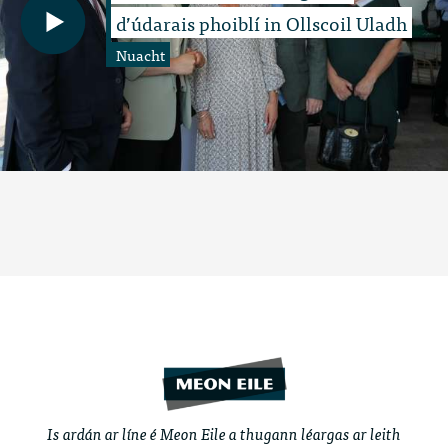
d’údarais phoiblí in Ollscoil Uladh
Nuacht
Is ardán ar líne é Meon Eile a thugann léargas ar leith