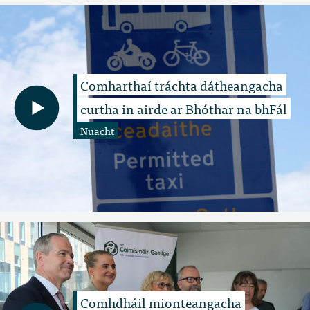
Comharthaí tráchta dátheangacha
curtha in airde ar Bhóthar na bhFál
Nuacht
Comhdháil mionteangacha