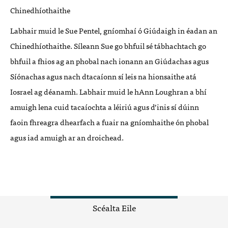
Chinedhíothaithe
Labhair muid le Sue Pentel, gníomhaí ó Giúdaigh in éadan an
Chinedhíothaithe. Síleann Sue go bhfuil sé tábhachtach go
bhfuil a fhios ag an phobal nach ionann an Giúdachas agus
Síónachas agus nach dtacaíonn sí leis na hionsaithe atá
Iosrael ag déanamh. Labhair muid le hAnn Loughran a bhí
amuigh lena cuid tacaíochta a léiriú agus d’inis sí dúinn
faoin fhreagra dhearfach a fuair na gníomhaithe ón phobal
agus iad amuigh ar an droichead.
Scéalta Eile