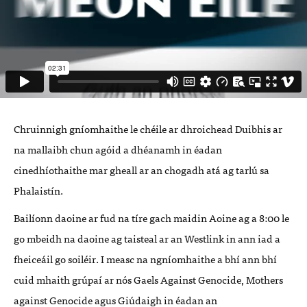
Chruinnigh gníomhaithe le chéile ar dhroichead Duibhis ar
na mallaibh chun agóid a dhéanamh in éadan
cinedhíothaithe mar gheall ar an chogadh atá ag tarlú sa
Phalaistín.
Bailíonn daoine ar fud na tíre gach maidin Aoine ag a 8:00 le
go mbeidh na daoine ag taisteal ar an Westlink in ann iad a
fheiceáil go soiléir. I measc na ngníomhaithe a bhí ann bhí
cuid mhaith grúpaí ar nós Gaels Against Genocide, Mothers
against Genocide agus Giúdaigh in éadan an