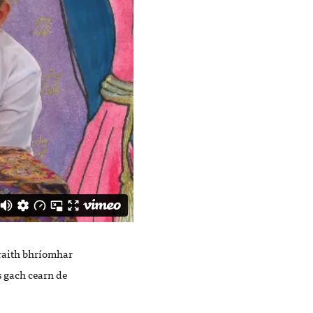
tsraith bhríomhar
s gach cearn de