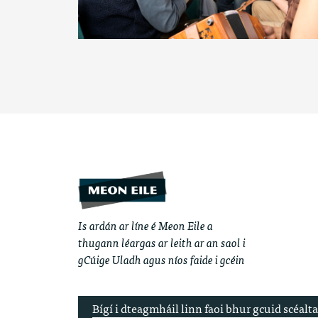
Is ardán ar líne é Meon Eile a
thugann léargas ar leith ar an saol i
gCúige Uladh agus níos faide i gcéin
Bígí i dteagmháil linn faoi bhur gcuid scéalta