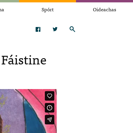
na
Spórt
Oideachas
 Fáistine