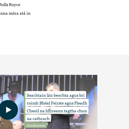
Rolls Royce
eanna móra atá in
Seachtain lán beochta agus brí
roimh Bhéal Feirste agus Fleadh
Cheoil na hÉireann tagtha chun
na cathrach
Sraitheanna