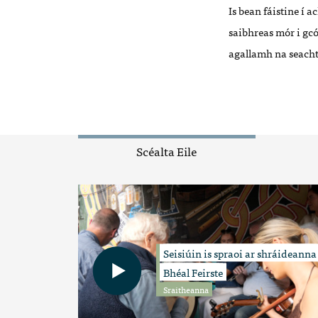
Is bean fáistine í 
saibhreas mór i gcó
agallamh na seachta
Scéalta Eile
Seisiúin is spraoi ar shráideanna
Bhéal Feirste
Sraitheanna