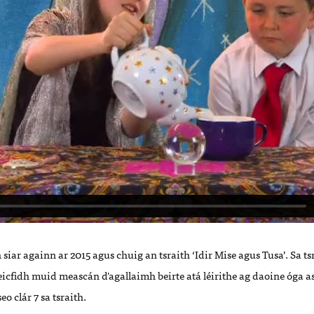
 siar againn ar 2015 agus chuig an tsraith ‘Idir Mise agus Tusa’. Sa 
eicfidh muid meascán d'agallaimh beirte atá léirithe ag daoine óga a
eo clár 7 sa tsraith.