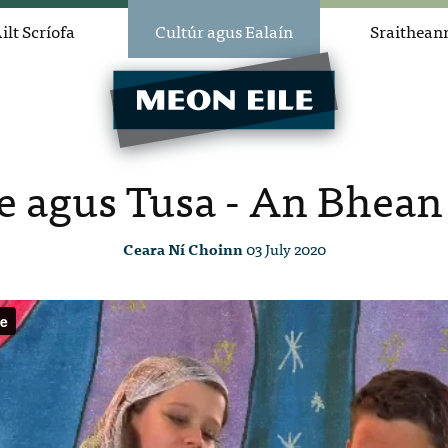
ilt Scríofa
Cultúr agus Ealaín
Sraithean
e agus Tusa - An Bhean
Ceara Ní Choinn
03 July 2020