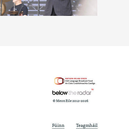
© Meon Eile 2012-2026
Fúinn
Teagmháil