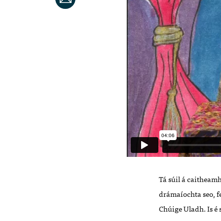
Tá súil á caitheamh
drámaíochta seo, f
Chúige Uladh. Is é s