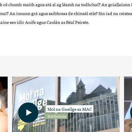
ach cé chomh maith agus atá sí ag léamh na todhchaí? An gciallaíonn 
naí? An ionann grá agus saibhreas de chineál eile? Sin iad na ceist
ine seo idir Aoife agus Caolán as Béal Feirste.
Mol na Gaeilge sa MAC
Sraitheanna