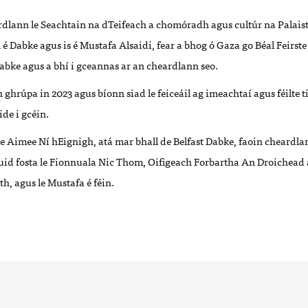
dlann le Seachtain na dTeifeach a chomóradh agus cultúr na Palaist
 Dabke agus is é Mustafa Alsaidi, fear a bhog ó Gaza go Béal Feirste t
abke agus a bhí i gceannas ar an cheardlann seo.
n ghrúpa in 2023 agus bíonn siad le feiceáil ag imeachtaí agus féilte 
ide i gcéin.
le Aimee Ní hEignigh, atá mar bhall de Belfast Dabke, faoin cheardla
id fosta le Fionnuala Nic Thom, Oifigeach Forbartha An Droichead a
, agus le Mustafa é féin.