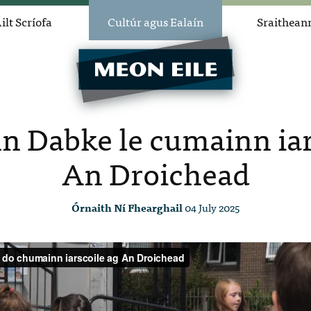
ilt Scríofa
Cultúr agus Ealaín
Sraithean
n Dabke le cumainn iar
An Droichead
Órnaith Ní Fhearghail
04 July 2025