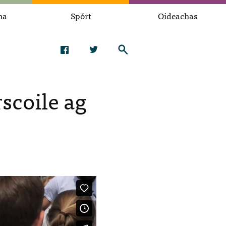
na
Spórt
Oideachas
scoile ag