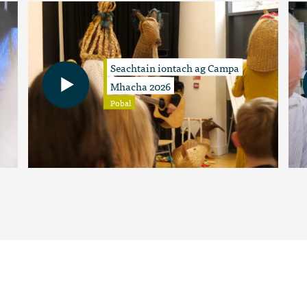
Seachtain iontach ag Campa
Mhacha 2026
Pobal