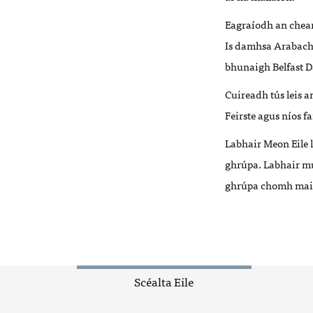
Eagraíodh an chear
Is damhsa Arabach é
bhunaigh Belfast D
Cuireadh tús leis a
Feirste agus níos fa
Labhair Meon Eile 
ghrúpa. Labhair mu
ghrúpa chomh maith
Scéalta Eile