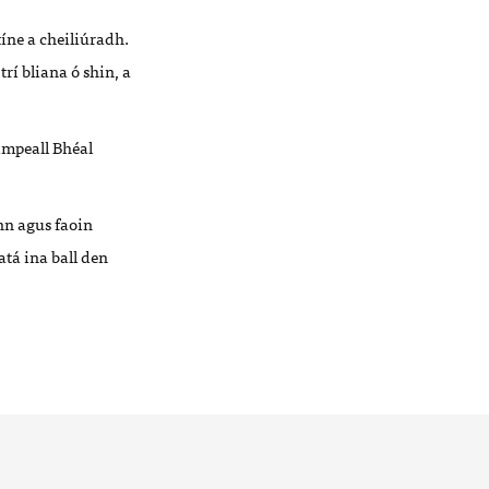
íne a cheiliúradh.
rí bliana ó shin, a
timpeall Bhéal
nn agus faoin
tá ina ball den