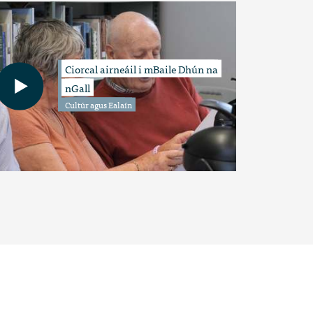
Ciorcal airneáil i mBaile Dhún na
nGall
Cultúr agus Ealaín