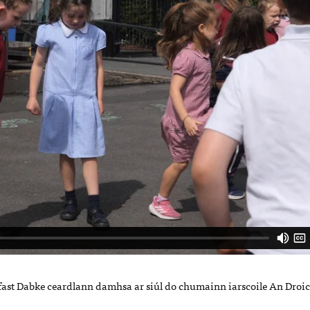
fast Dabke ceardlann damhsa ar siúl do chumainn iarscoile An Droi