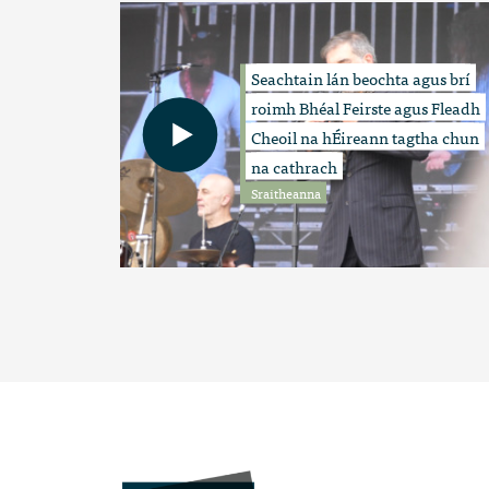
Seachtain lán beochta agus brí
roimh Bhéal Feirste agus Fleadh
Cheoil na hÉireann tagtha chun
na cathrach
Sraitheanna