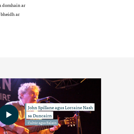
n domha
in
ar
 bheidh ar
John Spillane agus Lorraine Nash
sa Duncairn
Cultúr agus Ealaín