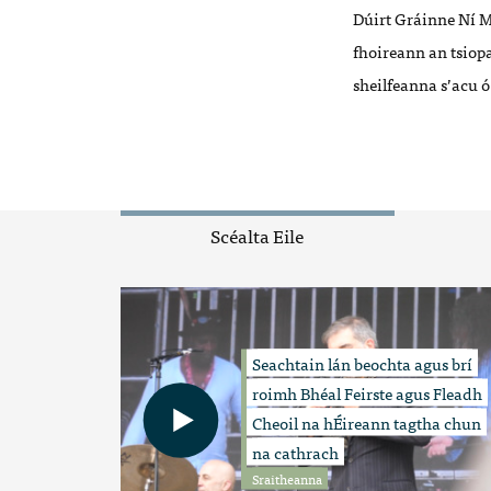
Dúirt Gráinne Ní
M
fhoireann an tsiop
s
heilfeanna s
’
acu 
Scéalta Eile
Seachtain lán beochta agus brí
roimh Bhéal Feirste agus Fleadh
Cheoil na hÉireann tagtha chun
na cathrach
Sraitheanna