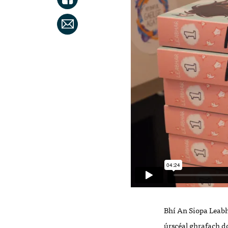
Bhí
An Siopa Leabha
ú
rsc
é
al
ghrafach
d