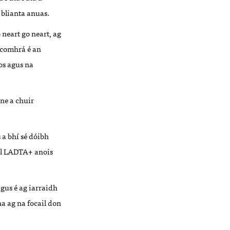
 blianta
anuas.
ó
neart go neart, ag
 comhrá é
an
os agus na
ine a chuir
 a bh
í s
é
dó
ibh
l LADTA+ anois
agus
é
ag iarraidh
a ag na focail don