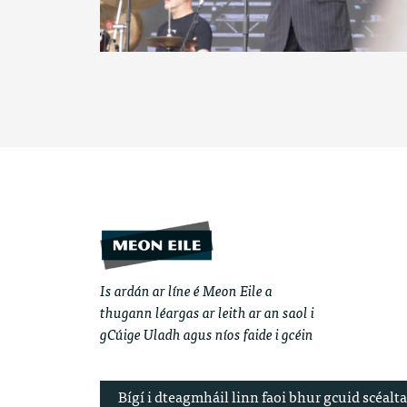
Is ardán ar líne é Meon Eile a
thugann léargas ar leith ar an saol i
gCúige Uladh agus níos faide i gcéin
Bígí i dteagmháil linn faoi bhur gcuid scéalta