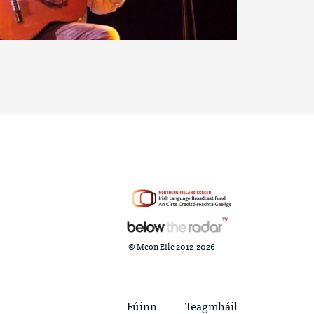
© Meon Eile 2012-2026
Fúinn
Teagmháil