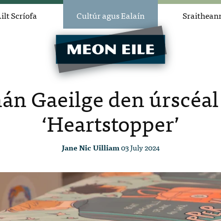
ilt Scríofa
Cultúr agus Ealaín
Sraithean
hán Gaeilge den úrscéal
‘Heartstopper’
Jane Nic Uilliam
03 July 2024