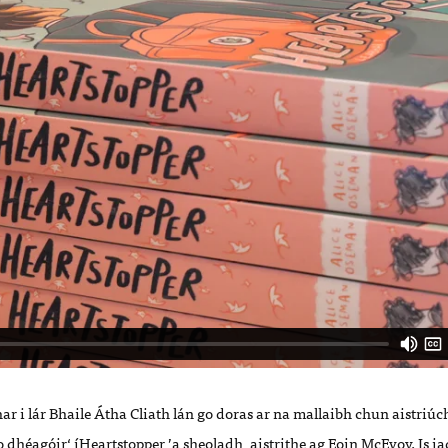
r i l
ár Bhaile Á
tha Cliath l
á
n go doras ar na mallaibh chun aistri
úc
o dh
é
agóir
í ‘
Heartstopper
’
a sheoladh, aistrithe ag Eoin McEvoy. Is ia