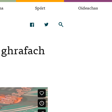
na
Spórt
Oideachas
 ghrafach