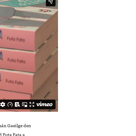
hán
Gaeilge
den
d Futa Fata a