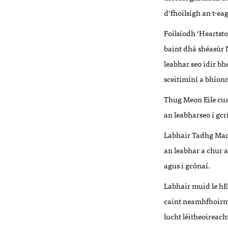
d
’
fhoilsigh an t-ea
Foilsíodh
‘
Heartst
baint dh
á
shéasúr
N
leabhar seo idir b
h
sceitim
íní
a bh
í
onn
Thug Meon Eile cua
an
leabhar
seo i gcr
Labhair
Tadhg Mac
an
leabhar
a
chur
a
agus i gc
ónaí.
Labhair muid le h
caint neamhfhoirme
lucht
léitheoireach