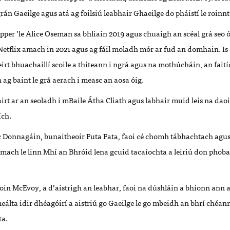
grán
Gaeilge
agus
at
á ag foilsi
ú
leabhair Gh
aeilge do pháistí
le roinnt
opper
’
le Alice Oseman sa bhliain 2019 agus chuaigh an sc
é
al gr
á
seo 
etflix
amach
in 2021 agus ag f
á
il moladh m
ór ar fud an
domhain. Is
eirt b
h
uachaill
í scoile a thiteann i ngr
á agus na moth
úchá
in, an fait
í
 ag baint le gr
á
aerach i measc an ao
sa óig.
irt ar an
seoladh
i mBaile Á
tha Cliath agus labhair muid leis na dao
ích.
 Donnagá
in, bunaitheoir Futa Fata, faoi c
é
chomh t
á
bhachtach agus
mach le linn M
h
í
an Bhr
ó
id lena gcuid taca
í
ocht
a
a leiri
ú
don phoba
Eoin McEvoy
,
a d
’
aistrigh an leabhar
, faoi na dú
shl
á
in a bh
í
onn ann 
álta idir d
hé
agóirí a aistriú
go Gaeilge le go mbeidh an
bhrí
c
h
é
ann
ta
.