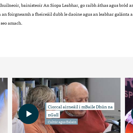
huilneoir,
b
ainisteoir An Siopa Leabhar
,
go raibh á
thas agus br
ó
d a
a an foirgneamh a fheice
á
il dubh le daoine agus an
leabhar
galá
nta a
ó
seo amach.
Ciorcal airneáil i mBaile Dhún na
nGall
Cultúr agus Ealaín