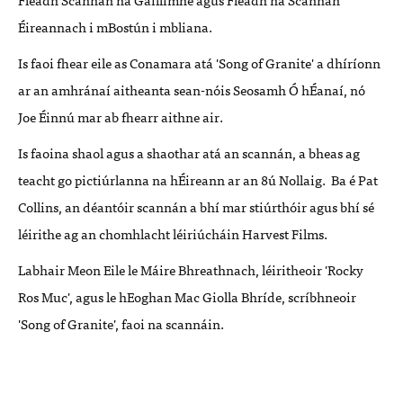
Éireannach i mBostún i mbliana.
Is faoi fhear eile as Conamara atá 'Song of Granite' a dhíríonn
ar an amhránaí aitheanta sean-nóis Seosamh Ó hÉanaí, nó
Joe Éinnú mar ab fhearr aithne air.
Is faoina shaol agus a shaothar atá an scannán, a bheas ag
teacht go pictiúrlanna na hÉireann ar an 8ú Nollaig. Ba é Pat
Collins, an déantóir scannán a bhí mar stiúrthóir agus bhí sé
léirithe ag an chomhlacht léiriúcháin Harvest Films.
Labhair Meon Eile le Máire Bhreathnach, léiritheoir 'Rocky
Ros Muc', agus le hEoghan Mac Giolla Bhríde, scríbhneoir
'Song of Granite', faoi na scannáin.