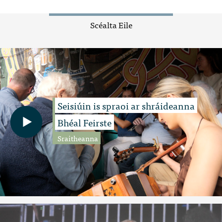
Scéalta Eile
Seisiúin is spraoi ar shráideanna
Bhéal Feirste
Sraitheanna