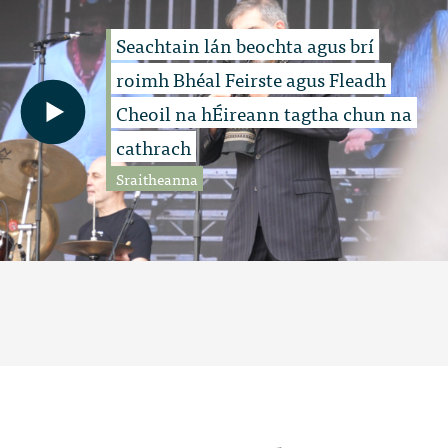
Seachtain lán beochta agus brí
roimh Bhéal Feirste agus Fleadh
Cheoil na hÉireann tagtha chun na
cathrach
Sraitheanna