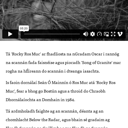
Tá 'Rocky Ros Muc' ar fhadliosta na nGradam Oscar i rannóg
na scannán fada faisnéise agus piocadh 'Song of Granite' mar
rogha na hÉireann do scannán i dteanga iasachta.
Is faoin dornálaí Seán Ó Mainnín ó Ros Muc atá 'Rocky Ros
Muc', fear a bhog go Bostún agus a throid do Chraobh
Dhornálaíochta an Domhain in 1984.
Tá ardmholadh faighte ag an scannán, déanta ag an
chomhlacht Below the Radar, agus bhain sé gradaim ag
Fleadh Scannán na Gaillimhe agus Fleadh na Scannán