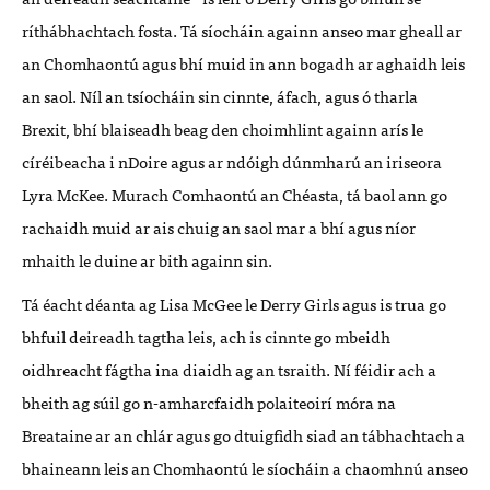
ríthábhachtach fosta. Tá síocháin againn anseo mar gheall ar
an Chomhaontú agus bhí muid in ann bogadh ar aghaidh leis
an saol. Níl an tsíocháin sin cinnte, áfach, agus ó tharla
Brexit, bhí blaiseadh beag den choimhlint againn arís le
círéibeacha i nDoire agus ar ndóigh dúnmharú an iriseora
Lyra McKee. Murach Comhaontú an Chéasta, tá baol ann go
rachaidh muid ar ais chuig an saol mar a bhí agus níor
mhaith le duine ar bith againn sin.
Tá éacht déanta ag Lisa McGee le Derry Girls agus is trua go
bhfuil deireadh tagtha leis, ach is cinnte go mbeidh
oidhreacht fágtha ina diaidh ag an tsraith. Ní féidir ach a
bheith ag súil go n-amharcfaidh polaiteoirí móra na
Breataine ar an chlár agus go dtuigfidh siad an tábhachtach a
bhaineann leis an Chomhaontú le síocháin a chaomhnú anseo