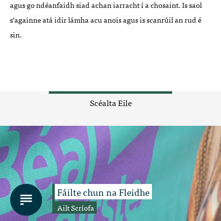
agus go ndéanfaidh siad achan iarracht í a chosaint. Is saol
s’againne atá idir lámha acu anois agus is scanrúil an rud é
sin.
Scéalta Eile
Fáilte chun na Fleidhe
Ailt Scríofa