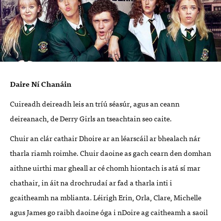
Daire Ní Chanáin
Cuireadh deireadh leis an tríú séasúr, agus an ceann
deireanach, de Derry Girls an tseachtain seo caite.
Chuir an clár cathair Dhoire ar an léarscáil ar bhealach nár
tharla riamh roimhe. Chuir daoine as gach cearn den domhan
aithne uirthi mar gheall ar cé chomh hiontach is atá sí mar
chathair, in áit na drochrudaí ar fad a tharla inti i
gcaitheamh na mblianta. Léirigh Erin, Orla, Clare, Michelle
agus James go raibh daoine óga i nDoire ag caitheamh a saoil