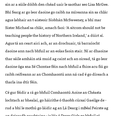
sin ar a súile dóibh den chéad uair le saothar seo Lisa McGee.
Bhí fearg ar go leor daoine go raibh na míreanna sin sa chlár
agus labhair an t-aisteoir Síobhán McSweeney, a bhí mar
Sister Michael sa chlár, amach faoi: ‘A sitcom should not be
teaching people the history of Northern Ireland,’ a dúirt sí.
Agus tá an ceart aici ach, ar an drochuair, tá barraíocht
daoine ann nach bhfuil ar an eolas faoin stair. Ní ar dhaoine
thar sáile amháin atá muid ag caint ach an oiread, tá go leor
daoine óga sna Sé Chontae féin nach bhfuil a fhios acu fiú go
raibh reifreann ar an Chomhaontú ann ná cad é go díreach a
tharla ina dtír féin.
Cé gur féidir a rá go bhfuil Comhaontú Aoine an Chéasta
lochtach ar bhealaí, go háirithe ó thaobh cúrsaí Gaeilge de -
rud a bhí le mothú go láidir ag an Lá Dearg i mBéal Feirste ag
an deireadh seachtaine - is léir ó Derry Girls go bhfuil sé