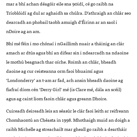
mar a bhí achan déagóir eile sna 90idí, cé go raibh na
Tríoblóidí ag dul ar aghaidh sa chúlra. D’athraigh an chlár seo
dearcadh an phobail taobh amuigh d’Éirinn ar an saol i
nDoire ag an am.
Bhí mé féin i mo chónaí i nGaillimh nuair a tháinig an clár
amach ar dtús agus bhí an difear sin i ndearcadh na ndaoine
le mothú beagnach thar oíche. Roimh an chlár, bheadh
daoine ag cur ceisteanna orm faoi bhuaimí agus
‘Londonderry’ an t-am ar fad, ach ansin bheadh daoine ag
fiafraí díom cén ‘Derry Girl’ mé (is Clare mé, dála an scéil)
agus ag caint liom faoin chlár agus greann Dhoire.
Cuireadh deireadh leis an séasúr le clár faoi leith ar reifreann
Chomhaontú an Chéasta in 1998. Mhothaigh muid an doigh a
raibh Michelle ag streachailt mar gheall go raibh a deartháir