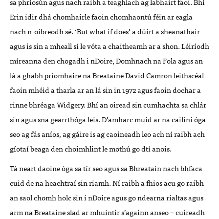
sa phríosún agus nach raibh a teaghlach ag labhairt faoi. Bhí
Erin idir dhá chomhairle faoin chomhaontú féin ar eagla
nach n-oibreodh sé. ‘But what if does’ a dúirt a sheanathair
agus is sin a mheall sí le vóta a chaitheamh ar a shon. Léiríodh
míreanna den chogadh i nDoire, Domhnach na Fola agus an
lá a ghabh príomhaire na Breataine David Camron leithscéal
faoin mhéid a tharla ar an lá sin in 1972 agus faoin dochar a
rinne bhréaga Widgery. Bhí an oiread sin cumhachta sa chlár
sin agus sna gearrthóga leis. D’amharc muid ar na cailíní óga
seo ag fás aníos, ag gáire is ag caoineadh leo ach ní raibh ach
gíotaí beaga den choimhlint le mothú go dtí anois.
Tá neart daoine óga sa tír seo agus sa Bhreatain nach bhfaca
cuid de na heachtraí sin riamh. Ní raibh a fhios acu go raibh
an saol chomh holc sin i nDoire agus go ndearna rialtas agus
arm na Breataine slad ar mhuintir s’againn anseo – cuireadh