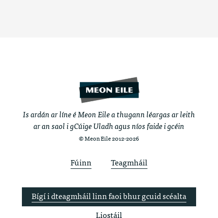
Is ardán ar líne é Meon Eile a thugann léargas ar leith
ar an saol i gCúige Uladh agus níos faide i gcéin
© Meon Eile 2012-2026
Fúinn
Teagmháil
Bígí i dteagmháil linn faoi bhur gcuid scéalta
Liostáil