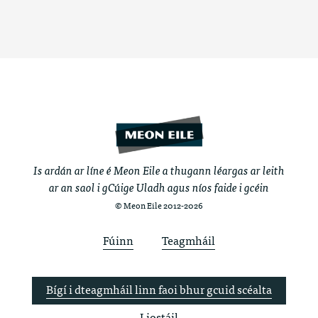
Is ardán ar líne é Meon Eile a thugann léargas ar leith
ar an saol i gCúige Uladh agus níos faide i gcéin
© Meon Eile 2012-2026
Fúinn
Teagmháil
Bígí i dteagmháil linn faoi bhur gcuid scéalta
Liostáil