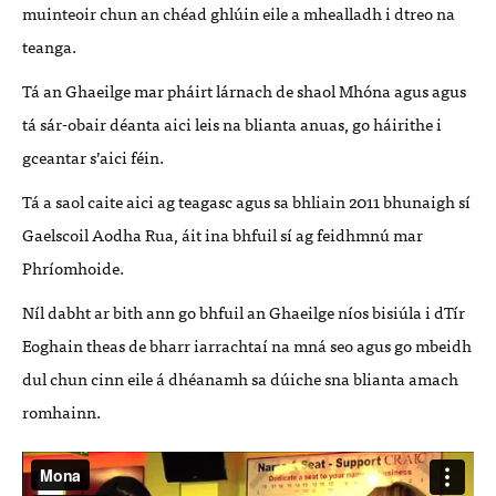
muinteoir chun an chéad ghlúin eile a mhealladh i dtreo na
teanga.
Tá an Ghaeilge mar pháirt lárnach de shaol Mhóna agus agus
tá sár-obair déanta aici leis na blianta anuas, go háirithe i
gceantar s’aici féin.
Tá a saol caite aici ag teagasc agus sa bhliain 2011 bhunaigh sí
Gaelscoil Aodha Rua, áit ina bhfuil sí ag feidhmnú mar
Phríomhoide.
Níl dabht ar bith ann go bhfuil an Ghaeilge níos bisiúla i dTír
Eoghain theas de bharr iarrachtaí na mná seo agus go mbeidh
dul chun cinn eile á dhéanamh sa dúiche sna blianta amach
romhainn.