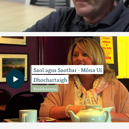
Saol agus Saothar - Móna Uí
Dhochartaigh
Sraitheanna