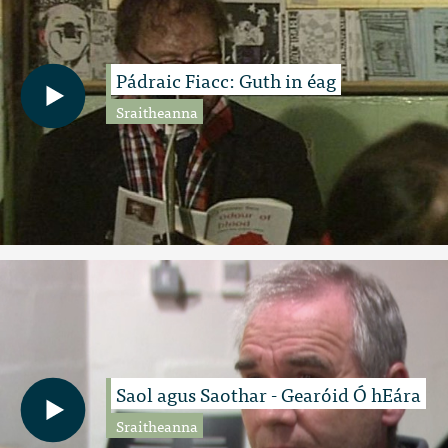
Pádraic Fiacc: Guth in éag
Sraitheanna
Saol agus Saothar - Gearóid Ó hEára
Sraitheanna