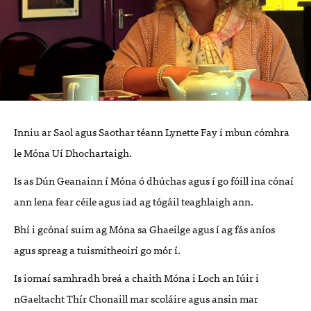
Inniu ar Saol agus Saothar téann Lynette Fay i mbun cómhra
le Móna Uí Dhochartaigh.
Is as Dún Geanainn í Móna ó dhúchas agus í go fóill ina cónaí
ann lena fear céile agus iad ag tógáil teaghlaigh ann.
Bhí i gcónaí suim ag Móna sa Ghaeilge agus í ag fás aníos
agus spreag a tuismitheoirí go mór í.
Is iomaí samhradh breá a chaith Móna i Loch an Iúir i
nGaeltacht Thír Chonaill mar scoláire agus ansin mar