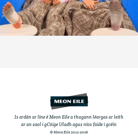
Is ardán ar líne é Meon Eile a thugann léargas ar leith
ar an saol i gCúige Uladh agus níos faide i gcéin
© Meon Eile 2012-2026