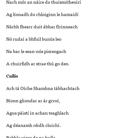
Nach mór an náire do thuismitheoirí
Ag líonadh do chloiginn le hamaidí
Nárbh fhearr duit ábhar fírinneach
Nó rudaí a bhfuil bunús leo
Na bac le sean-nós pisreogach
A chuirfidh ar strae thú go deo.
Cailín
Ach tá Oíche Shamhna tábhachtach
Bíonn gliondar ar ár gcroí,
Agus páistí in achan teaghlach
Ag déanamh réidh cluichí.
Babhla uisce do na hulla