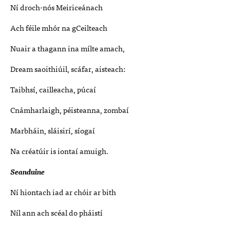
Ní droch-nós Meiriceánach
Ach féile mhór na gCeilteach
Nuair a thagann ina mílte amach,
Dream saoithiúil, scáfar, aisteach:
Taibhsí, cailleacha, púcaí
Cnámharlaigh, péisteanna, zombaí
Marbháin, sláisirí, síogaí
Na créatúir is iontaí amuigh.
Seanduine
Ní hiontach iad ar chóir ar bith
Níl ann ach scéal do pháistí