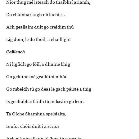
Níor thug mé isteach do thaibhsí ariamh,
Do chámharlaigh nó lucht sí.
Ach geallaim duit go creidim thú
Lig dom, le do thoil, a chailligh!
Cailleach
Ní ligfidh go fóill a dhuine bhig
Go gcluine mé geallúint mhór
Go mbeidh tú go deas le gach páiste a thig
Is go dtabharfaidh tú milseáin go leor.
Tá Oíche Shamhna speisialta,
Is níor chóir duit í a scrios
Ach má gheallann tú ‘bheith cineálta