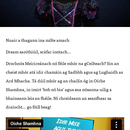
Nuair a thagann ina mílte amach
Dream saoithiúil, scáfar iontach…
Drochnós Meiriceánach nó féile mhór na gCeilteach? Sin an
cheist mhór atá idir chamáin ag Sadhbh agus ag Lughaidh as
Ard Mhacha. Tá dúil mhór ag an chailín óg in Oíche
Shamhna, in imirt ‘bob nó bia’ agus sna nósanna uilig a
bhaineann leis an fhéile. Ní chreideann an seanfhear sa
draíocht… go fóill beag!