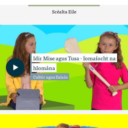
Scéalta Eile
Idir Mise agus Tusa - Iomaíocht na
hIomána
Cultúr agus Ealaín