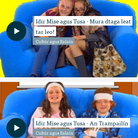
Idir Mise agus Tusa - Mura dtaga leat
tar leo!
Cultúr agus Ealaín
Idir Mise agus Tusa - An Trampailín
Cultúr agus Ealaín