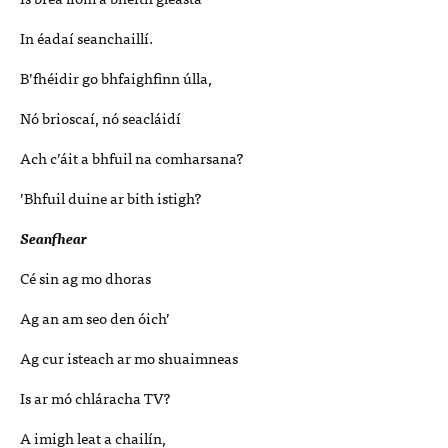
In éadaí seanchaillí.
B’fhéidir go bhfaighfinn úlla,
Nó brioscaí, nó seacláidí
Ach c’áit a bhfuil na comharsana?
’Bhfuil duine ar bith istigh?
Seanfhear
Cé sin ag mo dhoras
Ag an am seo den óich’
Ag cur isteach ar mo shuaimneas
Is ar mó chláracha TV?
A imigh leat a chailín,