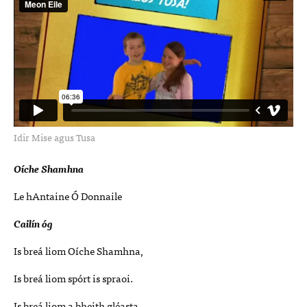
Idir Mise agus Tusa
Oíche Shamhna
Le hAntaine Ó Donnaile
Cailín óg
Is breá liom Oíche Shamhna,
Is breá liom spórt is spraoi.
Is breá liom a bheith gléasta