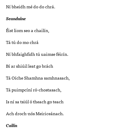
Ní bheidh mé do do chrá.
Seanduine
Éist liom seo a chailín,
Tá tú do mo chrá
Ní bhfaighfidh tú uaimse féirín.
Bí ar shiúil leat go brách
Tá Oíche Shamhna samhnasach,
Tá puimpcíní ró-chostasach,
Is ní sa tsiúl ó theach go teach
Ach droch-nós Meiriceánach.
Cailín