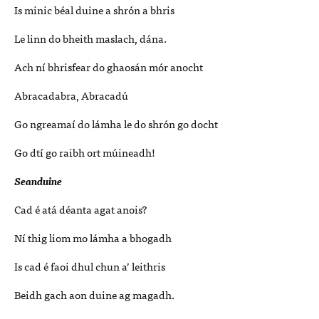
Is minic béal duine a shrón a bhris
Le linn do bheith maslach, dána.
Ach ní bhrisfear do ghaosán mór anocht
Abracadabra, Abracadú
Go ngreamaí do lámha le do shrón go docht
Go dtí go raibh ort múineadh!
Seanduine
Cad é atá déanta agat anois?
Ní thig liom mo lámha a bhogadh
Is cad é faoi dhul chun a’ leithris
Beidh gach aon duine ag magadh.