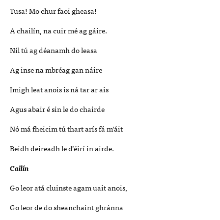
Tusa! Mo chur faoi gheasa!
A chailín, na cuir mé ag gáire.
Níl tú ag déanamh do leasa
Ag inse na mbréag gan náire
Imigh leat anois is ná tar ar ais
Agus abair é sin le do chairde
Nó má fheicim tú thart arís fá m’áit
Beidh deireadh le d’éirí in airde.
Cailín
Go leor atá cluinste agam uait anois,
Go leor de do sheanchaint ghránna