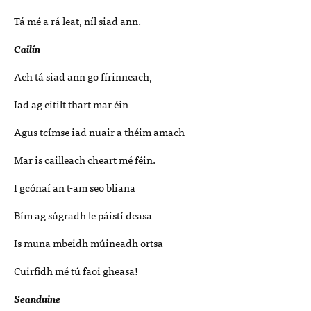
Tá mé a rá leat, níl siad ann.
Cailín
Ach tá siad ann go fírinneach,
Iad ag eitilt thart mar éin
Agus tcímse iad nuair a théim amach
Mar is cailleach cheart mé féin.
I gcónaí an t-am seo bliana
Bím ag súgradh le páistí deasa
Is muna mbeidh múineadh ortsa
Cuirfidh mé tú faoi gheasa!
Seanduine