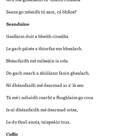
Seans go mbeidh tú saor, cá bhfios?
Seanduine
Geallaim duit a bheith cineálta
Le gach páiste a thiocfas mo bhealach.
Bhéarfaidh mé milseáin is cola
Do gach neach a shiúlann faoin ghealach.
Ní dhéanfaidh mé dearmad ar a’ lá seo
Tá mé i ndiaidh ceacht a fhoghlaim go crua
Is ní dhéanfaidh mé dearmad ortsa,
Le do thoil anois, taispeáin trua.
Cailín