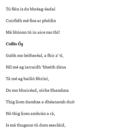
Tú féin is do bhréag-éadaí
Cuirfidh mé fios ar phóilín
Má bhíonn tú in aice mo thí!
Cailín Óg
Gabh mo leithscéal, a fhir a’ tí,
Níl mé ag iarraidh ‘bheith dána
Tá mé ag bailiú féiríní,
Do mo bhuicéad, oíche Shamhna
Thig liom damhsa a dhéanamh duit
Nó thig liom amhrán a rá,
Is má thugann tú dom seacláid,