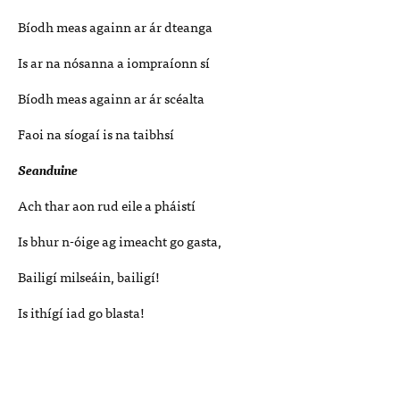
Bíodh meas againn ar ár dteanga
Is ar na nósanna a iompraíonn sí
Bíodh meas againn ar ár scéalta
Faoi na síogaí is na taibhsí
Seanduine
Ach thar aon rud eile a pháistí
Is bhur n-óige ag imeacht go gasta,
Bailigí milseáin, bailigí!
Is ithígí iad go blasta!