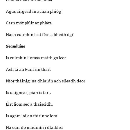
Agus airgead in achan phióg
Carn mór plúir ar phláta
Nach cuimhin leat féin a bheith óg?
Seanduine
Is cuimhin liomsa maith go leor
Ach tá an t-am sin thart
Níor tháinig ‘na dhiaidh ach sileadh deor
Is uaigneas, pian is tart.
Éist liom seo a thaiscidh,
Is agam ‘tá an fhírinne lom
Ná cuir do mhuinín i dtaibhsí