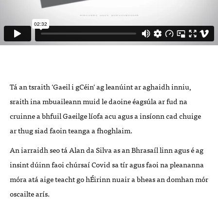
Tá an tsraith 'Gaeil i gCéin' ag leanúint ar aghaidh inniu,
sraith ina mbuaileann muid le daoine éagsúla ar fud na
cruinne a bhfuil Gaeilge líofa acu agus a insíonn cad chuige
ar thug siad faoin teanga a fhoghlaim.
An iarraidh seo tá Alan da Silva as an Bhrasaíl linn agus é ag
insint dúinn faoi chúrsaí Covid sa tír agus faoi na pleananna
móra atá aige teacht go hÉirinn nuair a bheas an domhan mór
oscailte arís.