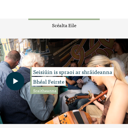
Scéalta Eile
Seisiúin is spraoi ar shráideanna
Bhéal Feirste
Sraitheanna