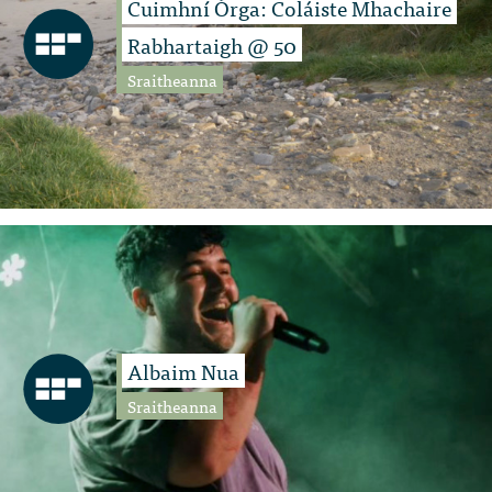
Cuimhní Órga: Coláiste Mhachaire
Rabhartaigh @ 50
Sraitheanna
Albaim Nua
Sraitheanna