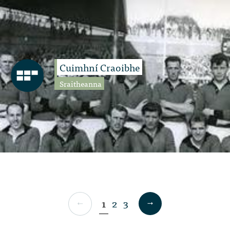
Cuimhní Craoibhe
Sraitheanna
1
2
3