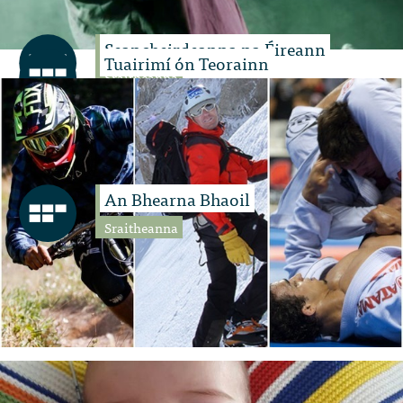
Seancheirdeanna na Éireann
Tuairimí ón Teorainn
Sraitheanna
Sraitheanna
An Bhearna Bhaoil
Sraitheanna