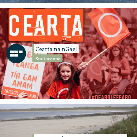
Cearta na nGael
Sraitheanna