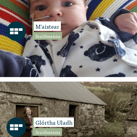
M'aistear
Sraitheanna
Glórtha Uladh
Sraitheanna