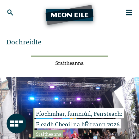
Dochreidte
Sraitheanna
Fíochmhar, fuinniúil, Feirsteach:
Fleadh Cheoil na hÉireann 2026
Sraitheanna