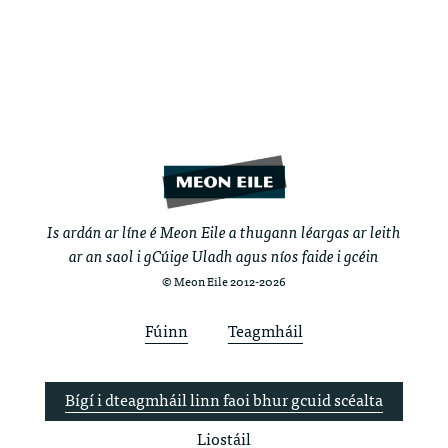
Is ardán ar líne é Meon Eile a thugann léargas ar leith
ar an saol i gCúige Uladh agus níos faide i gcéin
© Meon Eile 2012-2026
Fúinn
Teagmháil
Bígí i dteagmháil linn faoi bhur gcuid scéalta
Liostáil