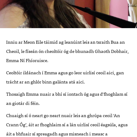
Inniu ar Meon Eile táimid ag leanúint leis an tsraith Bua an
Cheoil, le físeán ón cheoltóir óg de bhunadh Ghaoth Dobhair,
Emma Ní Fhíoruisce.
Ceoltóir ildánach í Emma agus go leor uirlisí ceoil aici, gan
trácht ar an ghlór binn galánta atá aici.
Thosaigh Emma nuair a bhí sí iontach óg agus d’fhoghlam sí
an giotár di féin.
Chuaigh sí ó neart go neart nuair leis an ghrúpa ceoil ‘An
Crann Óg’, áit ar fhoghlaim sí a lán uirlisí ceoil éagsúla, agus
áit a bhfuair sí spreagadh agus misneach i measc a