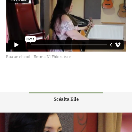
Bua an cheoil - Emma Ní Fhíoruisce
Scéalta Eile