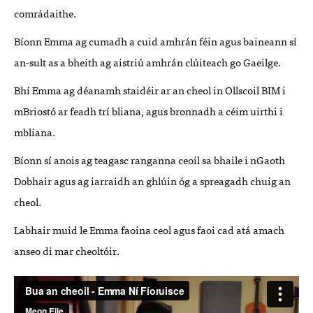
comrádaithe.
Bíonn Emma ag cumadh a cuid amhrán féin agus baineann sí
an-sult as a bheith ag aistriú amhrán clúiteach go Gaeilge.
Bhí Emma ag déanamh staidéir ar an cheol in Ollscoil
BIM
i
mBriostó ar feadh trí bliana, agus bronnadh a céim uirthi i
mbliana.
Bíonn sí anois ag teagasc ranganna ceoil sa bhaile i nGaoth
Dobhair agus ag iarraidh an ghlúin óg a spreagadh chuig an
cheol.
Labhair muid le Emma faoina ceol agus faoi cad atá amach
anseo di mar cheoltóir.