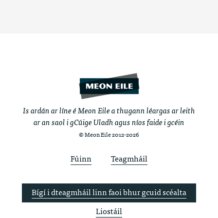
Is ardán ar líne é Meon Eile a thugann léargas ar leith
ar an saol i gCúige Uladh agus níos faide i gcéin
© Meon Eile 2012-2026
Fúinn
Teagmháil
Bígí i dteagmháil linn faoi bhur gcuid scéalta
Liostáil