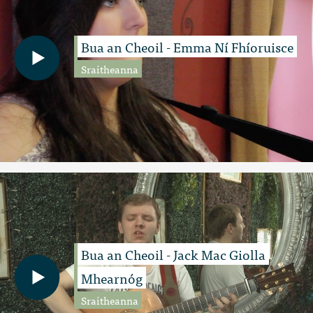
Bua an Cheoil - Emma Ní Fhíoruisce
Sraitheanna
Bua an Cheoil - Jack Mac Giolla
Mhearnóg
Sraitheanna