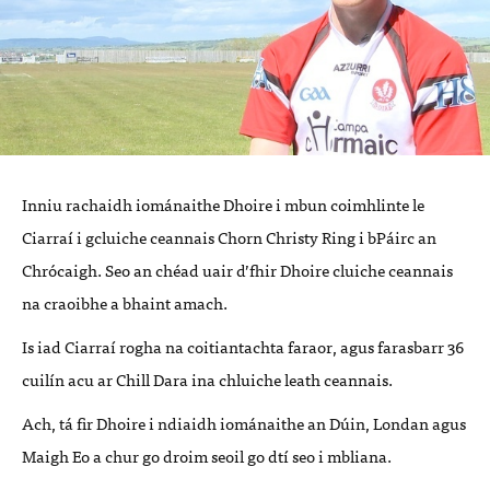
Inniu rachaidh iománaithe Dhoire i mbun coimhlinte le
Ciarraí i gcluiche ceannais Chorn Christy Ring i bPáirc an
Chrócaigh. Seo an chéad uair d’fhir Dhoire cluiche ceannais
na craoibhe a bhaint amach.
Is iad Ciarraí rogha na coitiantachta faraor, agus farasbarr 36
cuilín acu ar Chill Dara ina chluiche leath ceannais.
Ach, tá fir Dhoire i ndiaidh iománaithe an Dúin, Londan agus
Maigh Eo a chur go droim seoil go dtí seo i mbliana.