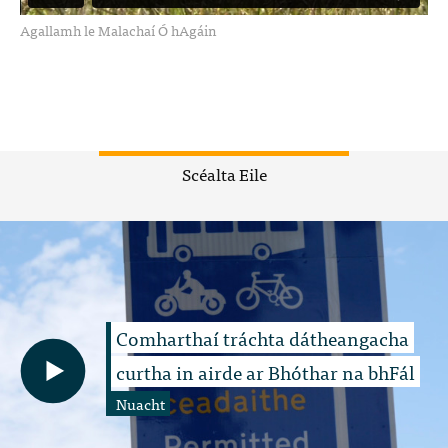
Agallamh le Malachaí Ó hAgáin
Scéalta Eile
Comharthaí tráchta dátheangacha
curtha in airde ar Bhóthar na bhFál
Nuacht