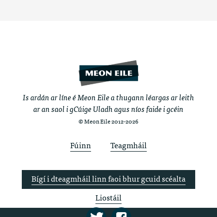
Is ardán ar líne é Meon Eile a thugann léargas ar leith
ar an saol i gCúige Uladh agus níos faide i gcéin
© Meon Eile 2012-2026
Fúinn
Teagmháil
Bígí i dteagmháil linn faoi bhur gcuid scéalta
Liostáil