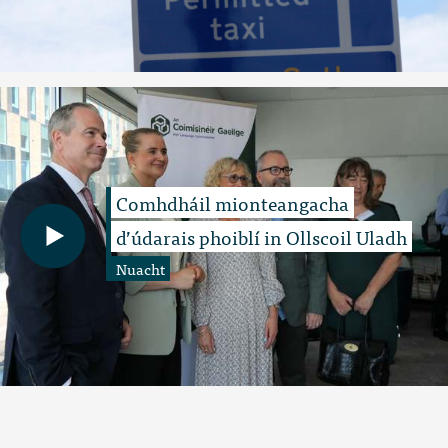
Comhdháil mionteangacha
d’údarais phoiblí in Ollscoil Uladh
Nuacht