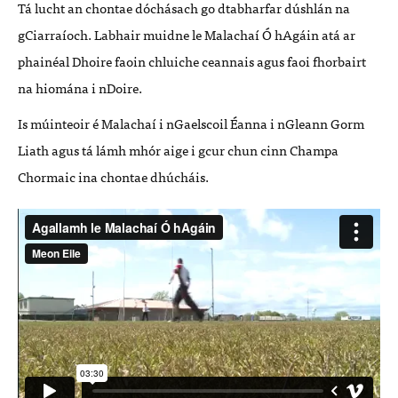
Tá lucht an chontae dóchásach go dtabharfar dúshlán na
gCiarraíoch. Labhair muidne le Malachaí Ó hAgáin atá ar
phainéal Dhoire faoin chluiche ceannais agus faoi fhorbairt
na hiomána i nDoire.
Is múinteoir é Malachaí i nGaelscoil Éanna i nGleann Gorm
Liath agus tá lámh mhór aige i gcur chun cinn Champa
Chormaic ina chontae dhúcháis.