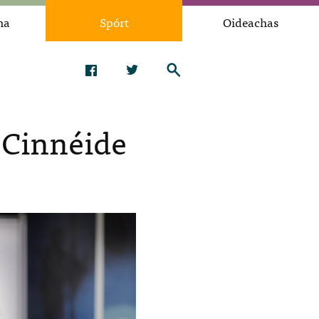
na
Spórt
Oideachas
 Cinnéide