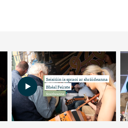
Seisiúin is spraoi ar shráideanna
Bhéal Feirste
Sraitheanna