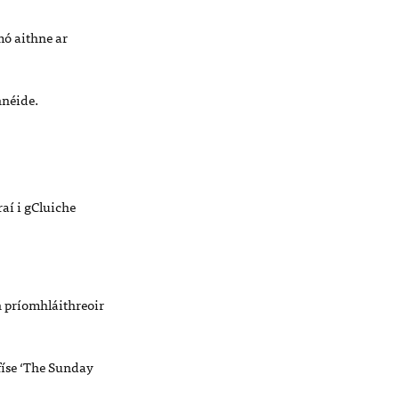
mó aithne ar
nnéide.
aí i gCluiche
an príomhláithreoir
ifíse ‘The Sunday