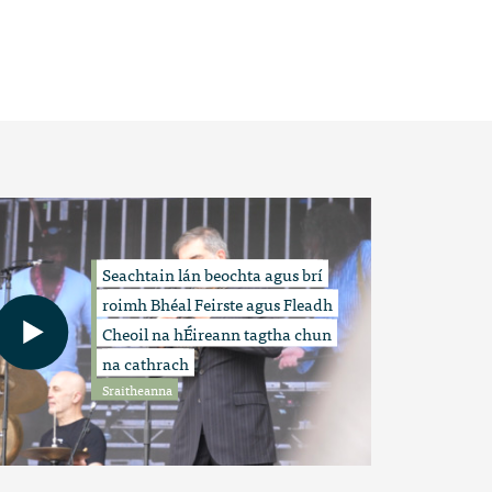
Seachtain lán beochta agus brí
roimh Bhéal Feirste agus Fleadh
Cheoil na hÉireann tagtha chun
na cathrach
Sraitheanna