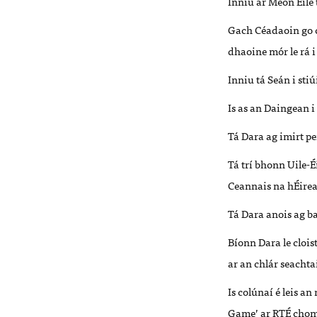
Inniu ar Meon Eile 
Gach Céadaoin go ce
dhaoine mór le rá i
Inniu tá Seán i st
Is as an Daingean 
Tá Dara ag imirt pe
Tá trí bhonn Uile-
Ceannais na hÉirea
Tá Dara anois ag b
Bíonn Dara le clois
ar an chlár seachta
Is colúnaí é leis a
Game’ ar RTÉ chom