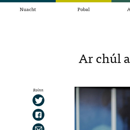
Nuacht
Pobal
A
Ar chúl 
Roinn