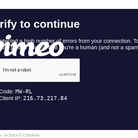
 - le Dara Ó Cinnéide