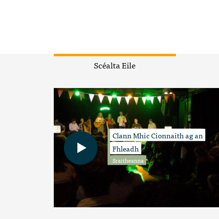
Scéalta Eile
Clann Mhic Cionnaith ag an
Fhleadh
Sraitheanna