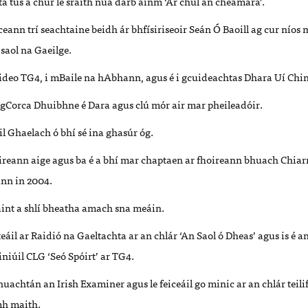
tá tús á chur le sraith nua darb ainm ‘Ar chúl an cheamara’.
ann trí seachtaine beidh ár bhfísiriseoir Seán Ó Baoill ag cur níos 
 saol na Gaeilge.
iúideo TG4, i mBaile na hAbhann, agus é i gcuideachtas Dhara Uí Chi
i gCorca Dhuibhne é Dara agus clú mór air mar pheileadóir.
il Ghaelach ó bhí sé ina ghasúr óg.
Éireann aige agus ba é a bhí mar chaptaen ar fhoireann bhuach Chiarr
nn in 2004.
aint a shlí bheatha amach sna meáin.
teáil ar Raidió na Gaeltachta ar an chlár ‘An Saol ó Dheas’ agus is é 
iniúil
CLG
‘Seó Spóirt’ ar TG4.
n nuachtán an Irish Examiner agus le feiceáil go minic ar an chlár teil
h maith.