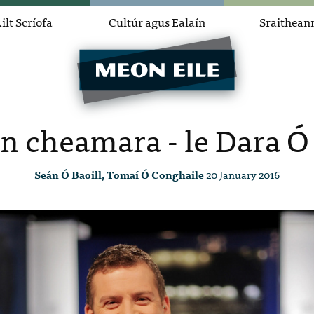
ilt Scríofa
Cultúr agus Ealaín
Sraithean
an cheamara - le Dara Ó
Seán Ó Baoill, Tomaí Ó Conghaile
20 January 2016