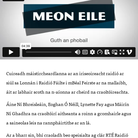
Cuireadh máistircheardlanna ar an iriseoireacht raidió ar
siúl sa Lonnán i Raidió Fáilte i mBéal Feirste ar na mallaibh,
áit ar labhair scoth na n-aíonna ar cheird na craoltóireachta.
Áine Ní Bhreisleáin, Eoghan Ó Néill, Lynette Fay agus Máirín
Ní Ghadhra na craoltóirí aitheanta a roinn a gcomhairle agus
a saineolas leis na rannpháirtithe ar an lá.
Ar a bharr sin, bhí craoladh beo speisialta ag clár RTÉ Raidió