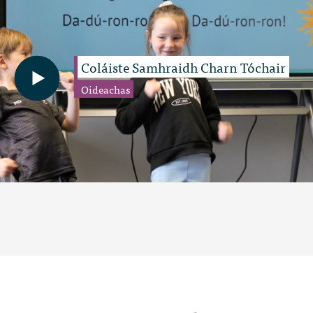
Coláiste Samhraidh Charn Tóchair
Oideachas