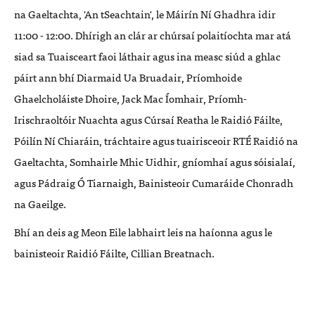
na Gaeltachta, 'An tSeachtain', le Máirín Ní Ghadhra idir
11:00 - 12:00. Dhírigh an clár ar chúrsaí polaitíochta mar atá
siad sa Tuaisceart faoi láthair agus ina measc siúd a ghlac
páirt ann bhí Diarmaid Ua Bruadair, Príomhoide
Ghaelcholáiste Dhoire, Jack Mac Íomhair, Príomh-
Irischraoltóir Nuachta agus Cúrsaí Reatha le Raidió Fáilte,
Póilín Ní Chiaráin, tráchtaire agus tuairisceoir RTÉ Raidió na
Gaeltachta, Somhairle Mhic Uidhir, gníomhaí agus sóisialaí,
agus Pádraig Ó Tiarnaigh, Bainisteoir Cumaráide Chonradh
na Gaeilge.
Bhí an deis ag Meon Eile labhairt leis na haíonna agus le
bainisteoir Raidió Fáilte, Cillian Breatnach.