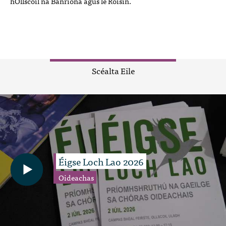
hOllscoil na Banríona agus le Róisín.
Scéalta Eile
Éigse Loch Lao 2026
Oideachas