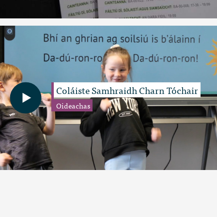
Coláiste Samhraidh Charn Tóchair
Oideachas