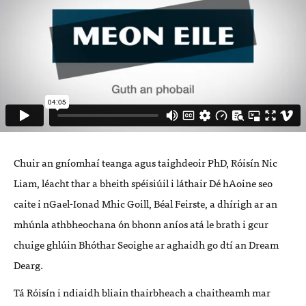
Chuir an gníomhaí teanga agus taighdeoir PhD, Róisín Nic
Liam, léacht thar a bheith spéisiúil i láthair Dé hAoine seo
caite i nGael-Ionad Mhic Goill, Béal Feirste, a dhírigh ar an
mhúnla athbheochana ón bhonn aníos atá le brath i gcur
chuige ghlúin Bhóthar Seoighe ar aghaidh go dtí an Dream
Dearg.
Tá Róisín i ndiaidh bliain thairbheach a chaitheamh mar