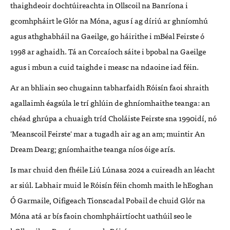
thaighdeoir dochtúireachta in Ollscoil na Banríona i
gcomhpháirt le Glór na Móna, agus í ag díriú ar ghníomhú
agus athghabháil na Gaeilge, go háirithe i mBéal Feirste ó
1998 ar aghaidh. Tá an Corcaíoch sáite i bpobal na Gaeilge
agus i mbun a cuid taighde i measc na ndaoine iad féin.
Ar an bhliain seo chugainn tabharfaidh Róisín faoi shraith
agallaimh éagsúla le trí ghlúin de ghníomhaithe teanga: an
chéad ghrúpa a chuaigh tríd Choláiste Feirste sna 1990idí, nó
'Meanscoil Feirste' mar a tugadh air ag an am; muintir An
Dream Dearg; gníomhaithe teanga níos óige arís.
Is mar chuid den fhéile Liú Lúnasa 2024 a cuireadh an léacht
ar siúl. Labhair muid le Róisín féin chomh maith le hEoghan
Ó Garmaile, Oifigeach Tionscadal Pobail de chuid Glór na
Móna atá ar bís faoin chomhpháirtíocht uathúil seo le