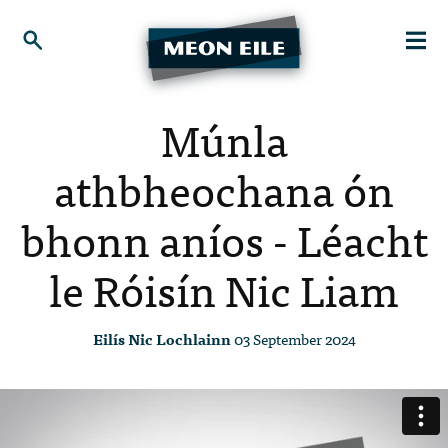
Múnla
athbheochana ón
bhonn aníos - Léacht
le Róisín Nic Liam
Eilís Nic Lochlainn
03 September 2024