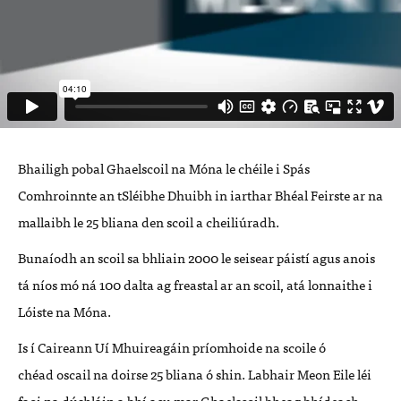
Bhail
igh pobal G
haelscoil na M
ó
na le ché
ile i Spás
Comhroinnte an tSl
é
ibhe Dhuibh in iarthar Bh
é
al Feirste ar na
mallaibh
le 25 bliana
den scoil a cheili
úradh.
Bunaí
odh an scoil sa bhliain 2000 le
seisear páistí
agus anois
t
á ní
os m
ó ná
100 dalta
ag freasta
l ar an scoil, atá
lonnaithe i
L
ó
iste na M
ó
na.
Is
í Caireann Uí Mhuireagá
in pr
í
omhoide na scoile
ó
ch
é
ad
oscail na doirs
e 25 bliana ó
shin. Labhair Meon Eile l
é
i
faoi na dúshlá
in a bh
í acu mar Ghaelscoil bh
eag b
hí
deach