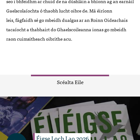
seo i bhfeidhm ar chuid de na d
úshlá
in a bh
í
onn ag an earn
á
il
Gaelscola
í
ochta
ó
thaobh lucht oibre de. M
á é
irí
onn
leis,
fágfaidh s
é
go mbeidh dualgas ar an Roinn Oideachais
taca
í
ocht a thabhairt do Ghaelscoileanna
ionas go mbeidh
raon cuimsitheach oibrithe acu.
Scéalta Eile
Éigse Loch Lao 2026