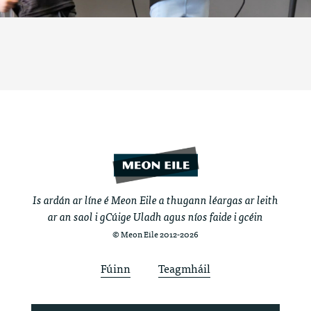
Is ardán ar líne é Meon Eile a thugann léargas ar leith
ar an saol i gCúige Uladh agus níos faide i gcéin
© Meon Eile 2012-2026
Fúinn
Teagmháil