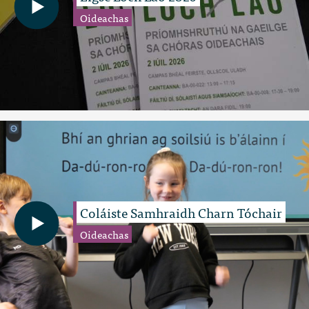
Oideachas
Coláiste Samhraidh Charn Tóchair
Oideachas