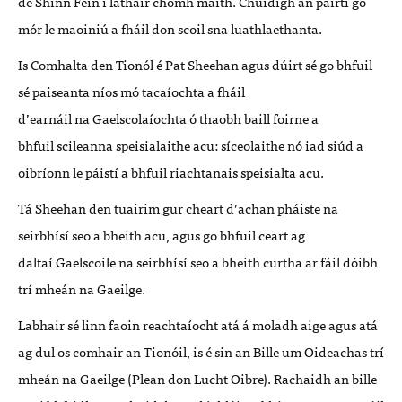
de
Shinn F
é
in i l
á
thair
chomh maith
. Chuidigh
an páirtí go
m
ó
r le maoini
ú
a fh
áil don scoil sna luathlaethanta.
Is Comhalta den Tion
ó
l
é
Pat Sheehan agus d
úirt s
é
go bhfuil
s
é paiseanta
ní
os m
ó tacaíochta a fhá
il
d
’
earn
á
il
na
Gaelsco
laí
ochta
ó
thaobh baill foir
ne a
bhfuil
scileanna
speisialaithe acu: sí
ceolaithe n
ó
iad si
ú
d a
oibr
í
onn le p
áistí
a bhfuil riachtanais speisialta acu.
Tá
Sheehan den tuairim gur cheart d
’
achan p
há
iste na
seirbh
ísí
seo a bheith acu, agus go bhfuil ceart ag
dalta
í
Gaelscoile na seirbh
ísí
seo a bheith curtha ar f
á
il d
ó
ibh
trí mheán na Gaeilge.
Labhair s
é
linn faoin
reachta
í
ocht
atá á moladh
aige
agus atá
ag dul o
s comhair an
T
ion
ó
il, is é sin an B
ille um Oideachas tr
í
mheá
n na Gaeilge (Plean don Lucht Oibre). Rachaidh an bille