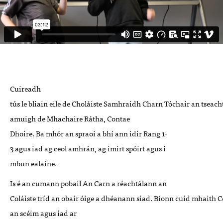
Cuireadh
tús
le
bliain
eile
de
Choláiste
Samhraidh
Charn
Tóchair
an
tseach
amuigh de
Mhachaire
Rátha, Contae
Dhoire
.
Ba
mhór
an
spraoi
a
bhí
ann
idir
Rang 1-
3
agus
iad
ag
ceol
amhr
án
, ag
imirt
spóirt
agus
i
mbun
ealaíne
.
Is é an cumann pobail
An
Carn a
réachtálann
an
Coláiste
tríd
an
obair
óige
a
dhéanann
siad
.
Bíonn
cuid
mhaith
C
an
scéim agus iad ar