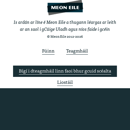
Is ardán ar líne é Meon Eile a thugann léargas ar leith
ar an saol i gCúige Uladh agus níos faide i gcéin
© Meon Eile 2012-2026
Fúinn
Teagmháil
Bígí i dteagmháil linn faoi bhur gcuid scéalta
Liostáil