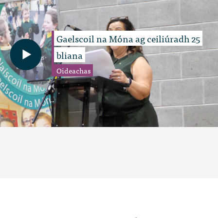
Gaelscoil na Móna ag ceiliúradh 25
bliana
Oideachas