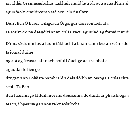
an
Chlár
Ceannasaíoc
ht
a
.
Labhair
muid
le
triúr
acu
agus
d’inis
s
agus
faoin
chaidreamh
atá
acu
leis An
Carn.
Dúirt
Ben Ó
Baoil
,
Oifigeach
Óige
, gur
deis
iontach
atá
sa
scéim
do
na
déagóirí
ar
an
chlár
s’acu
agus
iad
ag
forbairt
mui
D’inis
sé
dúinn
fosta
faoin
tábhacht
a
bhaineann
leis
an
scéim
d
Is
iomaí
duine
óg
atá
ag
freastal
air
nach
bhfuil
Gaeilge
acu
sa
bhaile
a
gus
dar
le Ben go
d
tugann
an
Coláiste
Samhraidh
deis
dóibh
an
teanga
a
chleacht
scoil. Tá
Ben
den
tuairim
go
bhfuil
níos
mó
deiseanna
de
dhíth
ar
pháistí
óga
teach, i bpearsa
gan
aon
teicneolaíocht
.