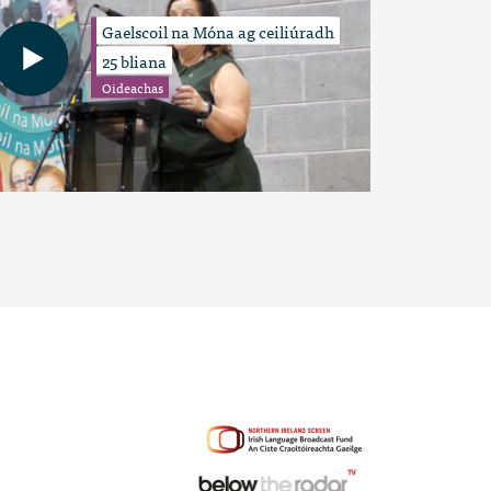
Gaelscoil na Móna ag ceiliúradh
25 bliana
Oideachas