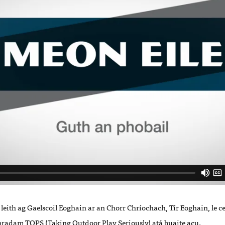
eith ag Gaelscoil Eoghain ar an Chorr Chríochach, Tír Eoghain, le c
radam TOPS (Taking Outdoor Play Seriously) atá buaite acu.