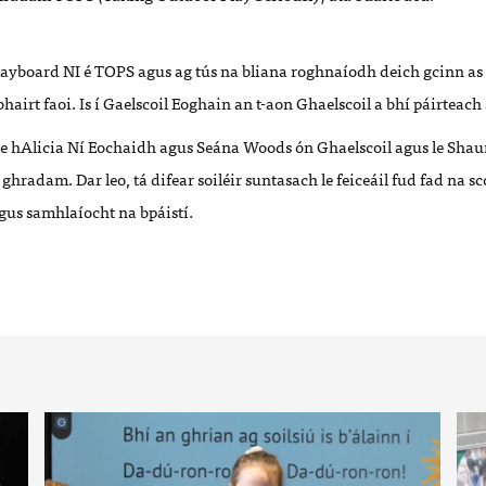
layboard NI é TOPS agus ag tús na bliana roghnaíodh deich gcinn as 
hairt faoi. Is í Gaelscoil Eoghain an t-aon Ghaelscoil a bhí páirteach 
le hAlicia Ní Eochaidh agus Seána Woods ón Ghaelscoil agus le Sha
ghradam. Dar leo, tá difear soiléir suntasach le feiceáil fud fad na sc
gus samhlaíocht na bpáistí.