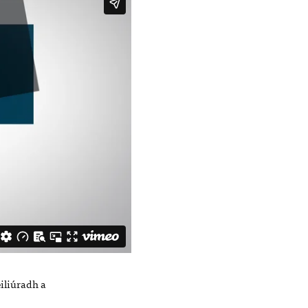
eiliúradh a