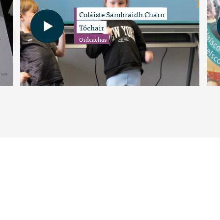
Coláiste Samhraidh Charn
Tóchair
Oideachas