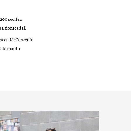
200 scoil sa
sa tionscadal.
uneen McCusker ó
oile maidir