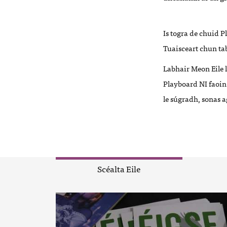
Is togra de chuid P
Tuaisceart chun tab
Labhair Meon Eile 
Playboard NI faoin 
le súgradh, sonas a
Scéalta Eile