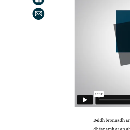
Beidh bronnadh ar l
dhéanamh ar an gh