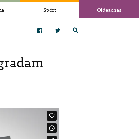
na
Spórt
Oideachas
 gradam