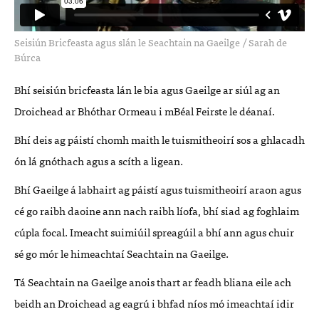
Seisiún Bricfeasta agus slán le Seachtain na Gaeilge
/
Sarah de
Búrca
Bhí seisiún bricfeasta lán le bia agus Gaeilge ar siúl ag an
Droichead ar Bhóthar Ormeau i mBéal Feirste le déanaí.
Bhí deis ag páistí chomh maith le tuismitheoirí sos a ghlacadh
ón lá gnóthach agus a scíth a ligean.
Bhí Gaeilge á labhairt ag páistí agus tuismitheoirí araon agus
cé go raibh daoine ann nach raibh líofa, bhí siad ag foghlaim
cúpla focal. Imeacht suimiúil spreagúil a bhí ann agus chuir
sé go mór le himeachtaí Seachtain na Gaeilge.
Tá Seachtain na Gaeilge anois thart ar feadh bliana eile ach
beidh an Droichead ag eagrú i bhfad níos mó imeachtaí idir