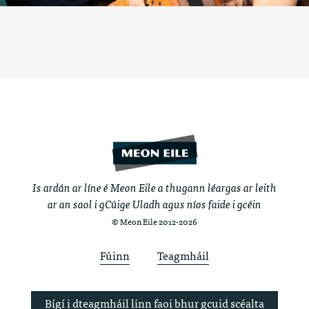
Is ardán ar líne é Meon Eile a thugann léargas ar leith
ar an saol i gCúige Uladh agus níos faide i gcéin
© Meon Eile 2012-2026
Fúinn
Teagmháil
Bígí i dteagmháil linn faoi bhur gcuid scéalta