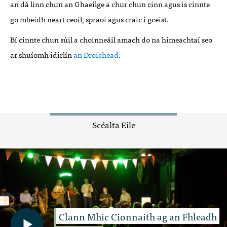
an dá linn chun an Ghaeilge a chur chun cinn agus is cinnte
go mbeidh neart ceoil, spraoi agus craic i gceist.
Bí cinnte chun súil a choinneáil amach do na himeachtaí seo
ar shuíomh idirlín
an Droichead
.
Scéalta Eile
Clann Mhic Cionnaith ag an Fhleadh