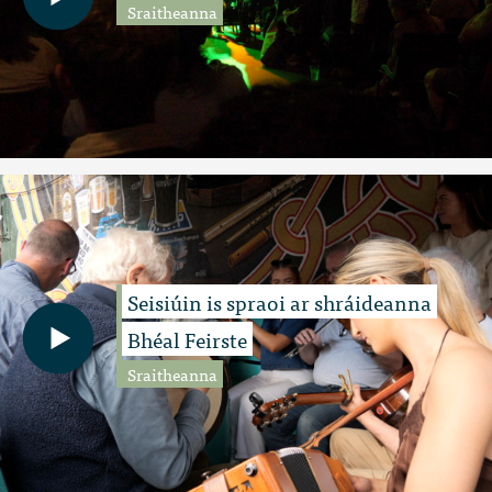
Sraitheanna
Seisiúin is spraoi ar shráideanna
Bhéal Feirste
Sraitheanna