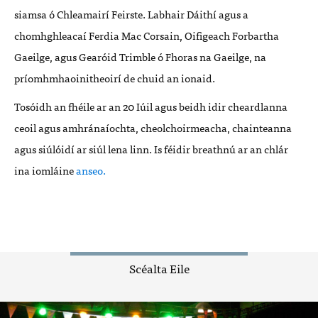
siamsa ó Chleamairí Feirste. Labhair Dáithí agus a
chomhghleacaí Ferdia Mac Corsain, Oifigeach Forbartha
Gaeilge, agus Gearóid Trimble ó Fhoras na Gaeilge, na
príomhmhaoinitheoirí de chuid an ionaid.
Tosóidh an fhéile ar an 20 Iúil agus beidh idir cheardlanna
ceoil agus amhránaíochta, cheolchoirmeacha, chainteanna
agus siúlóidí ar siúl lena linn. Is féidir breathnú ar an chlár
ina iomláine
anseo.
Scéalta Eile