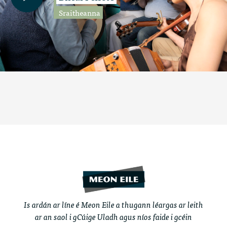
Sraitheanna
Is ardán ar líne é Meon Eile a thugann léargas ar leith
ar an saol i gCúige Uladh agus níos faide i gcéin