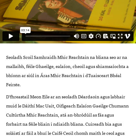
Seoladh Scoil Samhraidh Mhic Reachtain na bliana seo ar na
mallaibh, féile Ghaeilge, ealaíon, cheoil agus shiamsaíochta a
bhíonn ar siúl in Áras Mhic Reachtain i dTuaisceart Bhéal
Feirste.
D'fhreastail Meon Eile ar an seoladh Déardaoin agus labhair
muid le Dáithí Mac Uait, Oifigeach Ealaíon Gaeilge Chumann
Cultúrtha Mhic Reachtain, atá an-bhródúil as fás agus
forbairt na féile bliain i ndiaidh bliana. Cuireadh bia agus
soláistí ar fáil a bhuí le Caifé Ceoil chomh maith le ceol agus