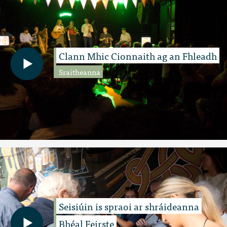
Clann Mhic Cionnaith ag an Fhleadh
Sraitheanna
Seisiúin is spraoi ar shráideanna
Bhéal Feirste