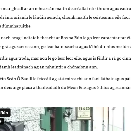
ún mar gheall ar an mheascán maith de scéaltaí idir throm agus éad
ldráma ariamh le lánúin aerach, chomh maith le ceisteanna eile fao
us dúnmharuithe.
t nach beag i ndiaidh theacht ar Ros na Rún le go leor carachtar tar é
r grá agus seirce ann, go leor bainiseacha agus b’fhéidir níos mo tór
dis agus troda, mar aon le go leor leor eile, agus is féidir a rá go c
riamh leadránach ag an mhuintir a chónaíonn ann.
féin Seán Ó Baoill le feiceáil ag aisteoireacht ann faoi láthair agus p
n deis aige píosa a thaifeadadh do Meon Eile agus é thíos ag scanná