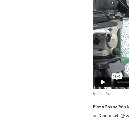
Ros na Rún
Bíonn Ros na Rún le
an Domhnach @ 22