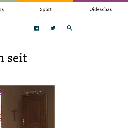
na
Spórt
Oideachas
 seit