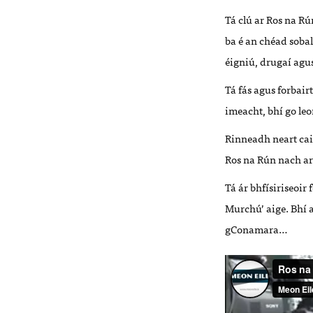
Tá clú ar Ros na R
ba é an chéad soba
éigniú, drugaí ag
Tá fás agus forbair
imeacht, bhí go leo
Rinneadh neart cair
Ros na Rún nach a
Tá ár bhfísiriseoir 
Murchú’ aige. Bhí a
gConamara…