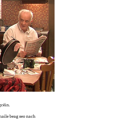
gcéin.
bhaile beag seo nach