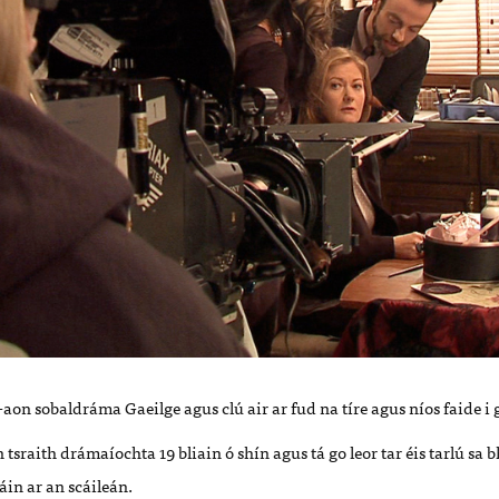
t-aon sobaldráma Gaeilge agus clú air ar fud na tíre agus níos faide i 
 tsraith drámaíochta 19 bliain ó shín agus tá go leor tar éis tarlú sa 
n ar an scáileán.