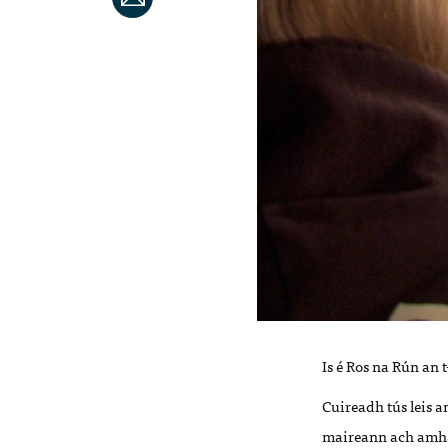
Is é Ros na Rún an 
Cuireadh tús leis an
maireann ach amhái