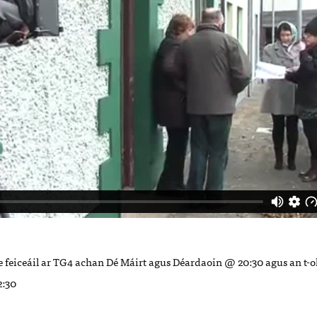
 feiceáil ar TG4 achan Dé Máirt agus Déardaoin @ 20:30 agus an t-ollc
:30