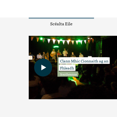
Scéalta Eile
Clann Mhic Cionnaith ag an
Fhleadh
Sraitheanna