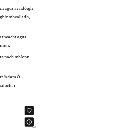
rom agus ar ndóigh
i ghinmhealladh,
is theacht agus
raimh.
innte nach mbíonn
áirt ‘Adam Ó
naíocht i