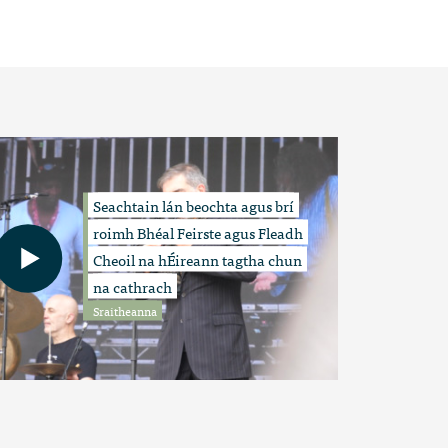
Seachtain lán beochta agus brí
roimh Bhéal Feirste agus Fleadh
Cheoil na hÉireann tagtha chun
na cathrach
Sraitheanna