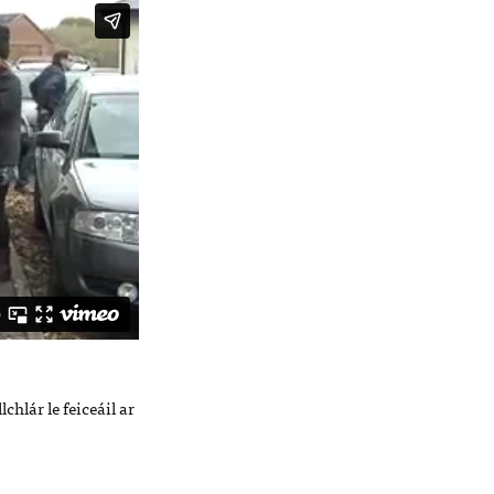
hlár le feiceáil ar