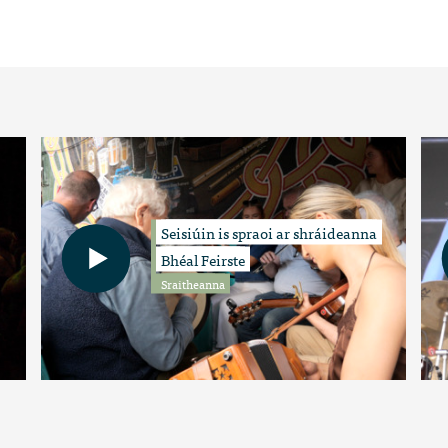
Seisiúin is spraoi ar shráideanna
Bhéal Feirste
Sraitheanna