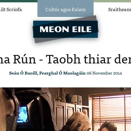
ilt Scríofa
Cultúr agus Ealaín
Sraithean
na Rún - Taobh thiar den
Seán Ó Baoill, Fearghal Ó Maolagáin
06 November 2014