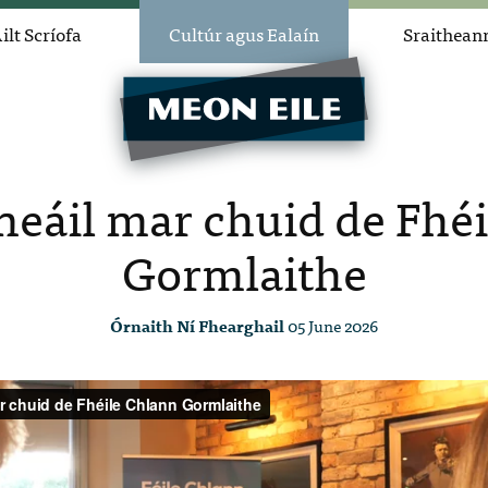
ilt Scríofa
Cultúr agus Ealaín
Sraithean
neáil mar chuid de Fhé
Gormlaithe
Órnaith Ní Fhearghail
05 June 2026