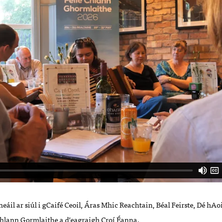
eáil ar siúl i gCaifé Ceoil, Áras Mhic Reachtain, Béal Feirste, Dé hAo
 Chlann Gormlaithe a d’eagraigh Croí Éanna.