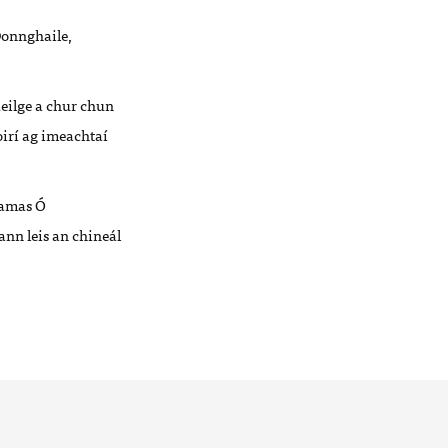
 Donnghaile,
aeilge a chur chun
irí ag imeachtaí
éamas Ó
ann leis an chineál