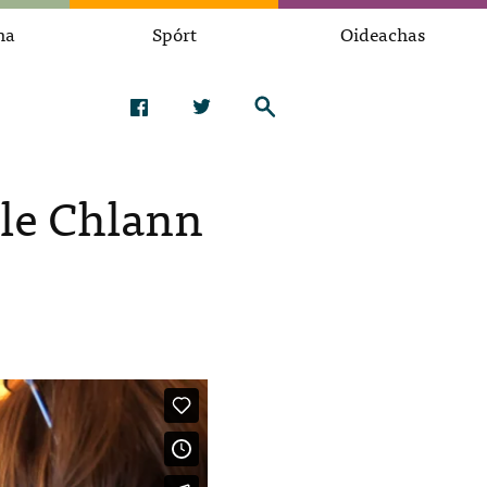
na
Spórt
Oideachas
ile Chlann