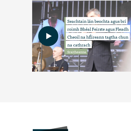
Seachtain lán beochta agus brí
roimh Bhéal Feirste agus Fleadh
Cheoil na hÉireann tagtha chun
na cathrach
Sraitheanna