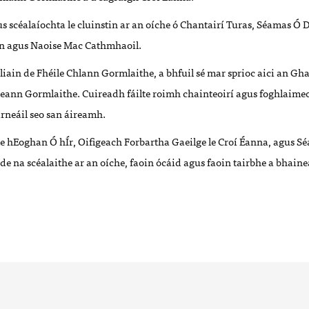
us scéalaíochta le cluinstin ar an oíche ó Chantairí Turas, Séamas Ó
ín agus Naoise Mac Cathmhaoil.
hliain de Fhéile Chlann Gormlaithe, a bhfuil sé mar sprioc aici an Gh
leann Gormlaithe. Cuireadh fáilte roimh chainteoirí agus foghlaimeo
airneáil seo san áireamh.
le hEoghan Ó hÍr, Oifigeach Forbartha Gaeilge le Croí Éanna, agus S
e na scéalaithe ar an oíche, faoin ócáid agus faoin tairbhe a bhaine