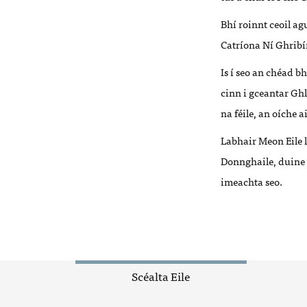
Bhí roinnt ceoil ag
Catríona Ní Ghrib
Is í seo an chéad b
cinn i gceantar Gh
na féile, an oíche 
Labhair Meon Eile 
Donnghaile, duine d
imeachta seo.
Scéalta Eile