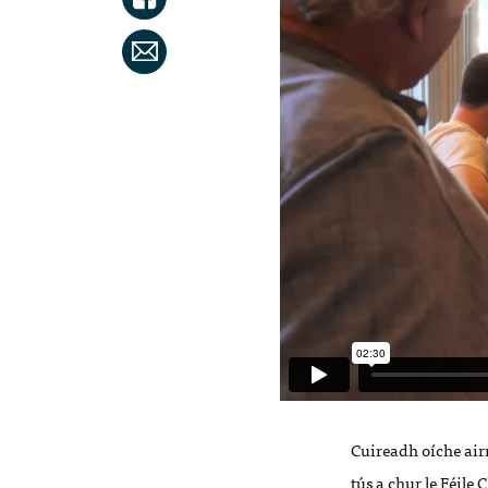
Cuireadh oíche airn
tús a chur le Féile