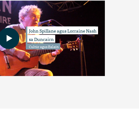
John Spillane agus Lorraine Nash
sa Duncairn
Cultúr agus Ealaín