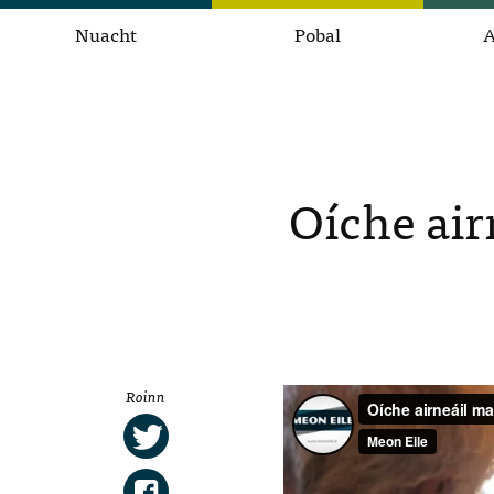
Nuacht
Pobal
A
Oíche air
Roinn