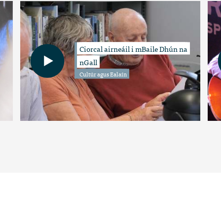
Ciorcal airneáil i mBaile Dhún na
nGall
Cultúr agus Ealaín