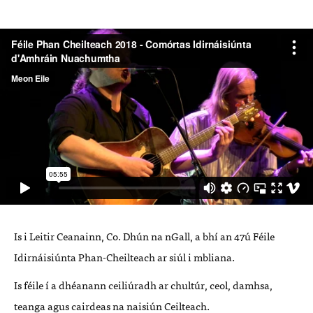
Is i Leitir Ceanainn, Co. Dhún na nGall, a bhí an 47ú Féile
Idirnáisiúnta Phan-Cheilteach ar siúl i mbliana.
Is féile í a dhéanann ceiliúradh ar chultúr, ceol, damhsa,
teanga agus cairdeas na naisiún Ceilteach.