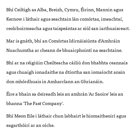
Bhí Ceiltigh as Alba, Breizh, Cymru, Éirinn, Mannin agus
Kernow i láthair agus seachtain lán comórtas, imeachtaí,
ceolchoirmeacha agus taispeántas ar siúl san iarthuaisceart.
Mar is gnáth, bhí an Comórtas Idirnáisiúnta d’Amhráin
Nuachumtha ar cheann de bhuaicphointí na seachtaine.
Bhí ar na réigiúin Cheilteacha cáiliú don bhabhta ceannais
agus chuaigh ionadaithe na dtíortha san iomaíocht ansin
don mhórdhuais in Amharclann an Ghrianáin.
Éire a bhain sa deireadh leis an amhrán 'Ar Saoire' leis an
bhanna 'The Fast Company'.
Bhí Meon Eile i láthair chun labhairt le hiomaitheoirí agus
eagarthóirí ar an oíche.