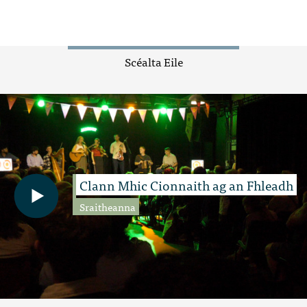
Scéalta Eile
Clann Mhic Cionnaith ag an Fhleadh
Sraitheanna