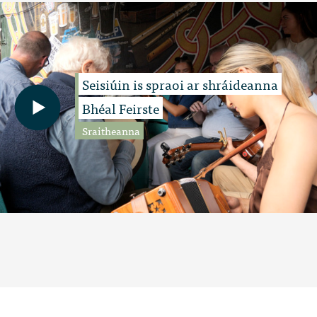
Seisiúin is spraoi ar shráideanna
Bhéal Feirste
Sraitheanna