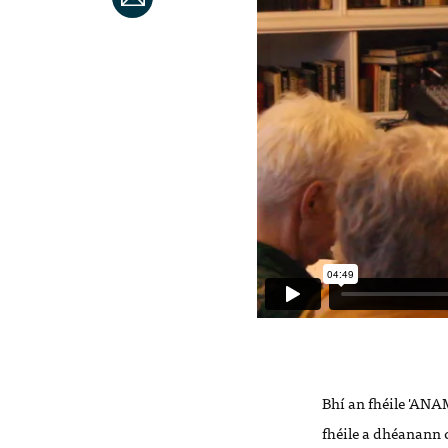
Bhí an fhéile 'ANAM
fhéile a dhéanann 