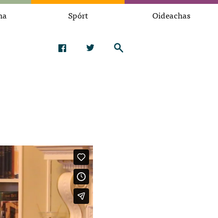
na
Spórt
Oideachas