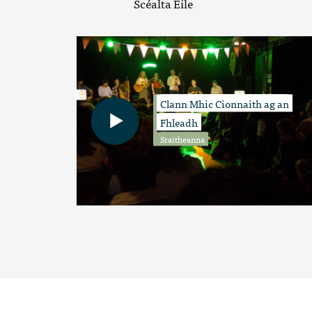
Scéalta Eile
Clann Mhic Cionnaith ag an
Fhleadh
Sraitheanna