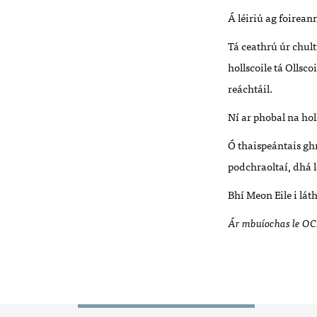
Á léiriú ag foirean
Tá ceathrú úr chult
hollscoile tá Ollsc
reáchtáil.
Ní ar phobal na ho
Ó thaispeántais gh
podchraoltaí, dhá 
Bhí Meon Eile i lát
Ár mbuíochas le OCB