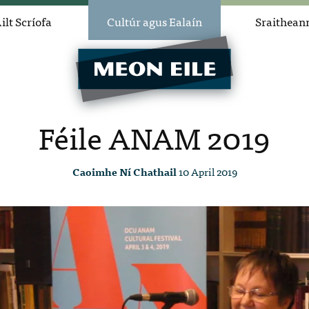
ilt Scríofa
Cultúr agus Ealaín
Sraithean
Féile ANAM 2019
Caoimhe Ní Chathail
10 April 2019