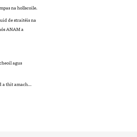
mpas na hollscoile.
uid de straitéis na
ar nós ANAM a
cheoil agus
 a thit amach...