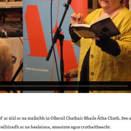
' ar siúl ar na mallaibh in Ollscoil Chathair Bhaile Átha Cliath. Seo 
ceiliúradh ar na healaíona, smaointe agus cruthaitheacht.