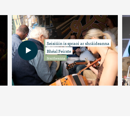
Seisiúin is spraoi ar shráideanna
Bhéal Feirste
Sraitheanna