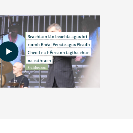
Seachtain lán beochta agus brí
roimh Bhéal Feirste agus Fleadh
Cheoil na hÉireann tagtha chun
na cathrach
Sraitheanna