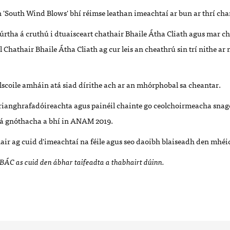
n 'South Wind Blows' bhí réimse leathan imeachtaí ar bun ar thrí cha
úrtha á cruthú i dtuaisceart chathair Bhaile Átha Cliath agus mar ch
oil Chathair Bhaile Átha Cliath ag cur leis an cheathrú sin trí nithe 
llscoile amháin atá siad dírithe ach ar an mhórphobal sa cheantar.
rianghrafadóireachta agus painéil chainte go ceolchoirmeacha snag
lá gnóthacha a bhí in ANAM 2019.
hair ag cuid d'imeachtaí na féile agus seo daoibh blaiseadh den mhéid
ÁC as cuid den ábhar taifeadta a thabhairt dúinn.