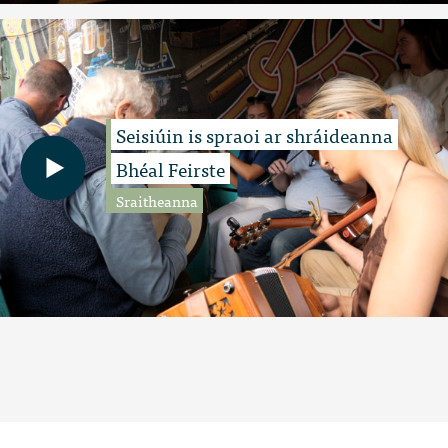
Seisiúin is spraoi ar shráideanna
Bhéal Feirste
Sraitheanna