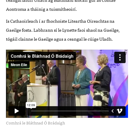
Aontroma a tháinig a tuismítheoirí.
Is Cathaoirleach í ar fhochoiste Liteartha Oireachtas na
Gaeilge fosta. Labhrann sí le Lynette faoi shaol na Gaeilge,
tógáil clainne le Gaeilge agus a ceangal le cúige Uladh.
Comhrá le Bláthnad Ó Brádaigh