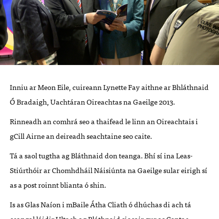
Inniu ar Meon Eile, cuireann Lynette Fay aithne ar Bhláthnaid
Ó Bradaigh, Uachtáran Oireachtas na Gaeilge 2013.
Rinneadh an comhrá seo a thaifead le linn an Oireachtais i
gCill Airne an deireadh seachtaine seo caite.
Tá a saol tugtha ag Bláthnaid don teanga. Bhí sí ina Leas-
Stiúrthóir ar Chomhdháil Náisiúnta na Gaeilge sular eirigh sí
as a post roinnt blianta ó shin.
Is as Glas Naíon i mBaile Átha Cliath ó dhúchas di ach tá
ceangal láidir Ultach ag Bláthnaid siocair gur as Contae