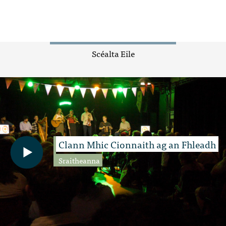
Scéalta Eile
Clann Mhic Cionnaith ag an Fhleadh
Sraitheanna