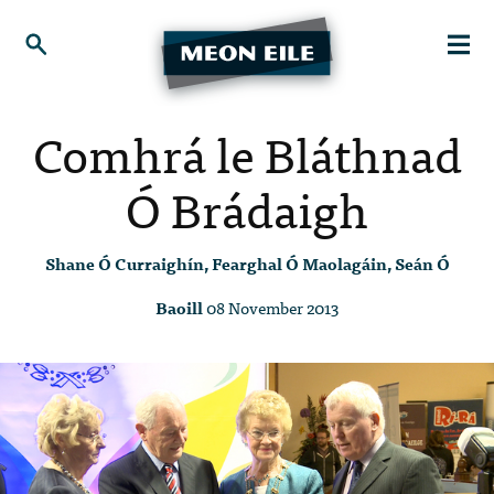
Comhrá le Bláthnad
Ó Brádaigh
Shane Ó Curraighín, Fearghal Ó Maolagáin, Seán Ó
Baoill
08 November 2013