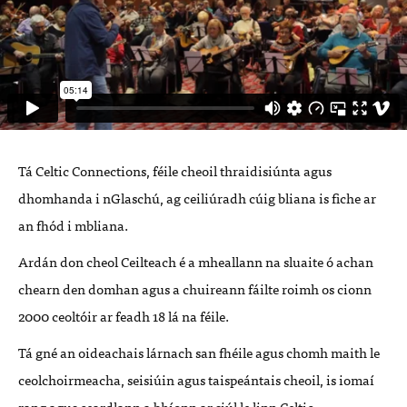
Tá Celtic Connections, féile cheoil thraidisiúnta agus
dhomhanda i nGlaschú, ag ceiliúradh cúig bliana is fiche ar
an fhód i mbliana.
Ardán don cheol Ceilteach é a mheallann na sluaite ó achan
chearn den domhan agus a chuireann fáilte roimh os cionn
2000 ceoltóir ar feadh 18 lá na féile.
Tá gné an oideachais lárnach san fhéile agus chomh maith le
ceolchoirmeacha, seisiúin agus taispeántais cheoil, is iomaí
rang agus ceardlann a bhíonn ar siúl le linn Celtic