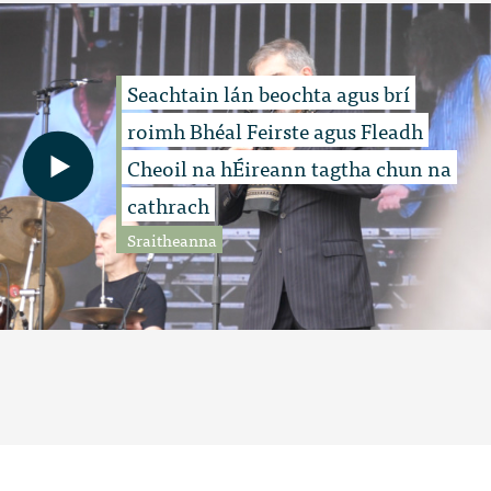
Seachtain lán beochta agus brí
roimh Bhéal Feirste agus Fleadh
Cheoil na hÉireann tagtha chun na
cathrach
Sraitheanna