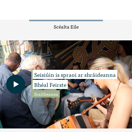
Scéalta Eile
Seisiúin is spraoi ar shráideanna
Bhéal Feirste
Sraitheanna