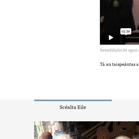
Seandálaíocht agus 
Tá an taispeántas 
Scéalta Eile