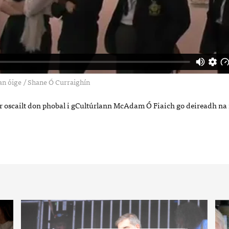
an óige
/
Shane Ó Curraighín
ar oscailt don phobal i gCultúrlann McAdam Ó Fiaich go deireadh na