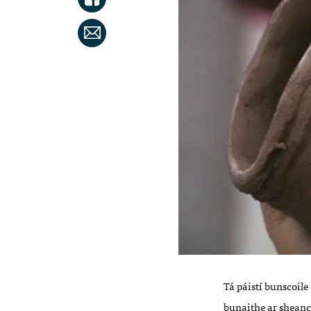
Tá páistí bunscoile
bunaithe ar sheanc