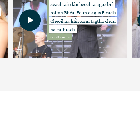
Seachtain lán beochta agus brí
roimh Bhéal Feirste agus Fleadh
Cheoil na hÉireann tagtha chun
na cathrach
Sraitheanna