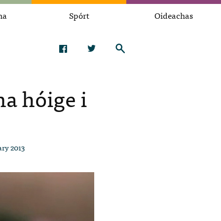
na
Spórt
Oideachas
na hóige i
ary 2013