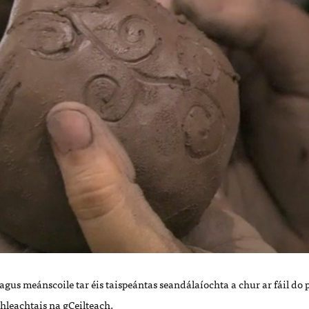
 agus meánscoile tar éis taispeántas seandálaíochta a chur ar fáil do 
hleachtais na gCeilteach.