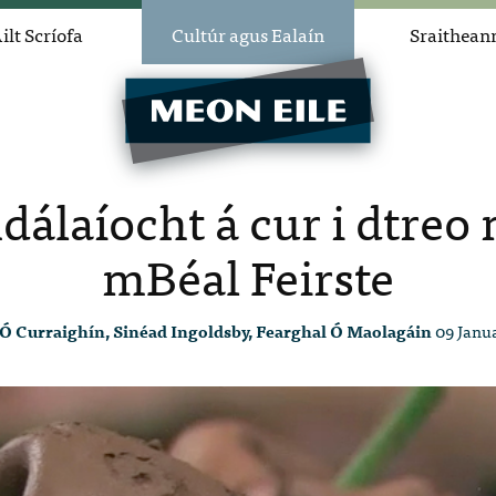
ilt Scríofa
Cultúr agus Ealaín
Sraithean
álaíocht á cur i dtreo 
mBéal Feirste
Ó Curraighín, Sinéad Ingoldsby, Fearghal Ó Maolagáin
09 Janu