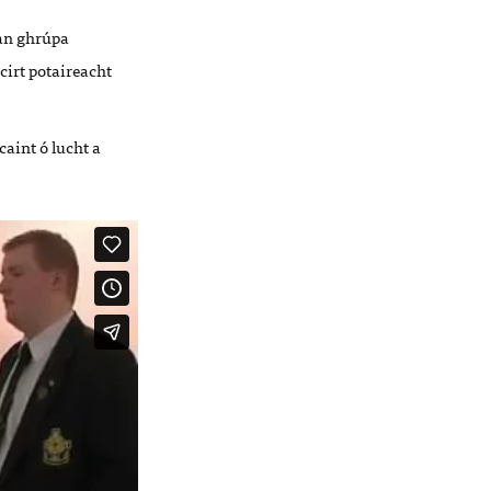
an ghrúpa
irt potaireacht
caint ó lucht a