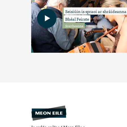
Seisiúin is spraoi ar shráideanna
Bhéal Feirste
Sraitheanna