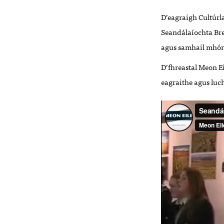
D’eagraigh Cultúrl
Seandálaíochta Bre
agus samhail mhór
D’fhreastal Meon Ei
eagraithe agus luch