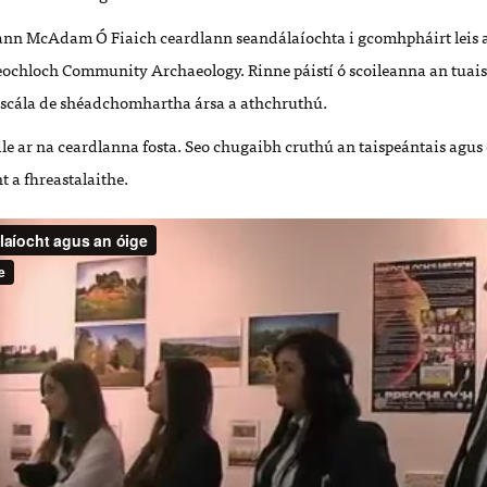
ann McAdam Ó Fiaich ceardlann seandálaíochta i gcomhpháirt leis 
ochloch Community Archaeology. Rinne páistí ó scoileanna an tuaisc
scála de shéadchomhartha ársa a athchruthú.
le ar na ceardlanna fosta. Seo chugaibh cruthú an taispeántais agus 
t a fhreastalaithe.