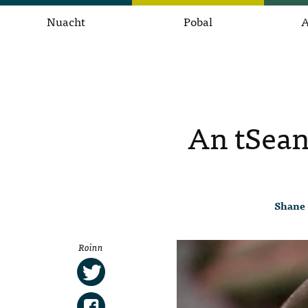
Nuacht
Pobal
A
An tSeand
Shane 
Roinn