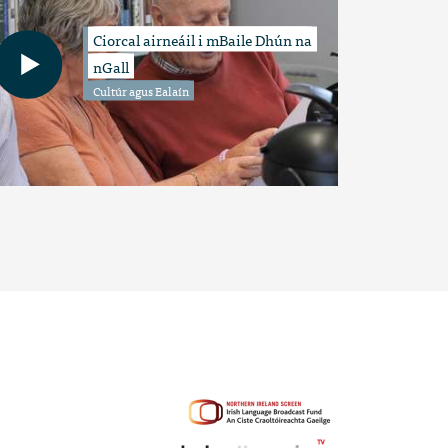
Ciorcal airneáil i mBaile Dhún na
nGall
Cultúr agus Ealaín