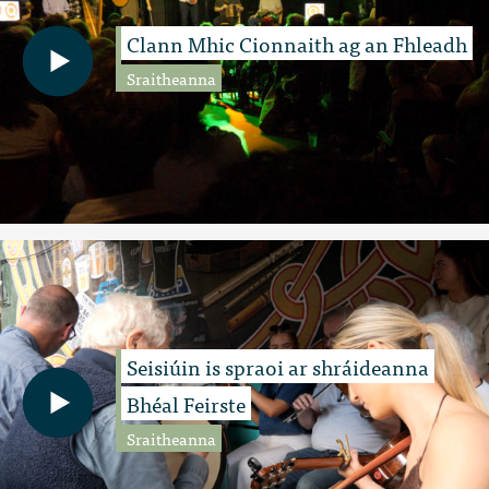
Clann Mhic Cionnaith ag an Fhleadh
Sraitheanna
Seisiúin is spraoi ar shráideanna
Bhéal Feirste
Sraitheanna