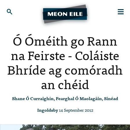
Ó Óméith go Rann
na Feirste - Coláiste
Bhríde ag comóradh
an chéid
Shane Ó Curraighín, Fearghal Ó Maolagáin, Sinéad
Ingoldsby
14 September 2012