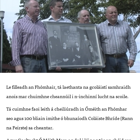
Le filleadh an Fhómhair, tá laethanta na gcoláistí samhraidh
anois mar chuimhne cheannúil i n-inchinní lucht na scoile.
Tá cuimhne faoi leith á cheiliúradh in Óméith an Fhómhar
seo agus 100 bliain imithe ó bhunaíodh Coláiste Bhríde (Rann
na Feirste) sa cheantar.
Agus Gaeltacht Ó Méith Mara ag dul i léig ag tús an chéid seo