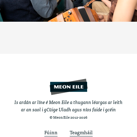
Is ardán ar líne é Meon Eile a thugann léargas ar leith
ar an saol i gCúige Uladh agus níos faide i gcéin
© Meon Eile 2012-2026
Fúinn
Teagmháil