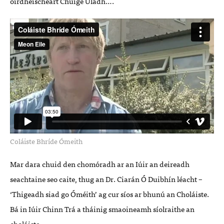
oirdheischeart Chúige Uladh….
Coláiste Bhríde Ómeith
Mar dara chuid den chomóradh ar an Iúir an deireadh
seachtaine seo caite, thug an Dr. Ciarán Ó Duibhín léacht –
‘Thigeadh siad go Óméith’ ag cur síos ar bhunú an Choláiste.
Bá in Iúir Chinn Trá a tháinig smaoineamh síolraithe an
choláiste.