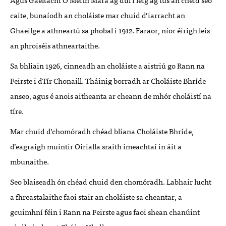
caite, bunaíodh an choláiste mar chuid d’iarracht an
Ghaeilge a athneartú sa phobal i 1912. Faraor, níor éirigh leis
an phroiséis athneartaithe.
Sa bhliain 1926, cinneadh an choláiste a aistriú go Rann na
Feirste i dTír Chonaill. Tháinig borradh ar Choláiste Bhríde
anseo, agus é anois aitheanta ar cheann de mhór choláistí na
tíre.
Mar chuid d’chomóradh chéad bliana Choláiste Bhríde,
d’eagraigh muintir Oirialla sraith imeachtaí in áit a
mbunaithe.
Seo blaiseadh ón chéad chuid den chomóradh. Labhair lucht
a fhreastalaithe faoi stair an choláiste sa cheantar, a
gcuimhní féin i Rann na Feirste agus faoi shean chanúint