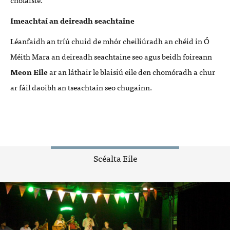
Imeachtaí an deireadh seachtaine
Léanfaidh an tríú chuid de mhór cheiliúradh an chéid in Ó
Méith Mara an deireadh seachtaine seo agus beidh foireann
Meon Eile
ar an láthair le blaisiú eile den chomóradh a chur
ar fáil daoibh an tseachtain seo chugainn.
Scéalta Eile