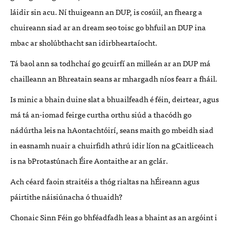
láidir sin acu. Ní thuigeann an DUP, is cosúil, an fhearg a
chuireann siad ar an dream seo toisc go bhfuil an DUP ina
mbac ar sholúbthacht san idirbheartaíocht.
Tá baol ann sa todhchaí go gcuirfí an milleán ar an DUP má
chailleann an Bhreatain seans ar mhargadh níos fearr a fháil.
Is minic a bhain duine slat a bhuailfeadh é féin, deirtear, agus
má tá an-iomad feirge curtha orthu siúd a thacódh go
nádúrtha leis na hAontachtóirí, seans maith go mbeidh siad
in easnamh nuair a chuirfidh athrú idir líon na gCaitliceach
is na bProtastúnach Éire Aontaithe ar an gclár.
Ach céard faoin straitéis a thóg rialtas na hÉireann agus
páirtithe náisiúnacha ó thuaidh?
Chonaic Sinn Féin go bhféadfadh leas a bhaint as an argóint i