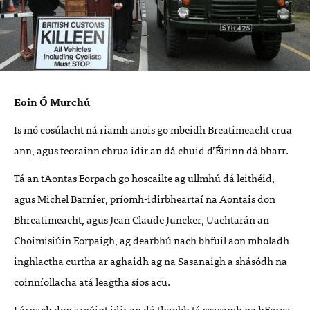
Eoin Ó Murchú
Is mó cosúlacht ná riamh anois go mbeidh Breatimeacht crua
ann, agus teorainn chrua idir an dá chuid d’Éirinn dá bharr.
Tá an tAontas Eorpach go hoscailte ag ullmhú dá leithéid,
agus Michel Barnier, príomh-idirbheartaí na Aontais don
Bhreatimeacht, agus Jean Claude Juncker, Uachtarán an
Choimisiúin Eorpaigh, ag dearbhú nach bhfuil aon mholadh
inghlactha curtha ar aghaidh ag na Sasanaigh a shásódh na
coinníollacha atá leagtha síos acu.
Lárnach don argóint idir an dá thaobh tá seasamh na hEorpa