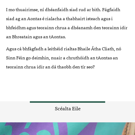
I mo thuairimse, ní dhéanfaidh siad rud ar bith. Fágfaidh
siad ag an Aontas é rialacha a thabhairt isteach agus i
bhfeidhm agus teorainn chrua a dhéanamh den teorainn idir
an Bhreatain agus an tAontas.
Agus cá bhfágfadh a leithéid rialtas Bhaile Átha Cliath, nó
Sinn Féin go deimhin, nuair a chruthóidh an tAontas an
teorainn chrua idir an dá thaobh den tír seo?
Scéalta Eile