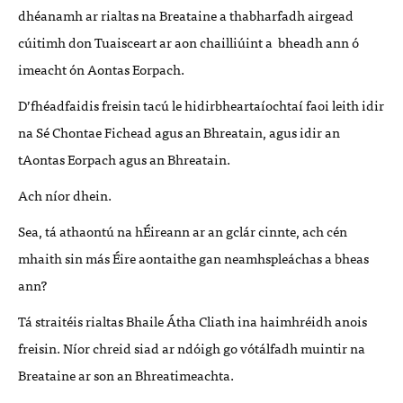
dhéanamh ar rialtas na Breataine a thabharfadh airgead
cúitimh don Tuaisceart ar aon chailliúint a bheadh ann ó
imeacht ón Aontas Eorpach.
D’fhéadfaidis freisin tacú le hidirbheartaíochtaí faoi leith idir
na Sé Chontae Fichead agus an Bhreatain, agus idir an
tAontas Eorpach agus an Bhreatain.
Ach níor dhein.
Sea, tá athaontú na hÉireann ar an gclár cinnte, ach cén
mhaith sin más Éire aontaithe gan neamhspleáchas a bheas
ann?
Tá straitéis rialtas Bhaile Átha Cliath ina haimhréidh anois
freisin. Níor chreid siad ar ndóigh go vótálfadh muintir na
Breataine ar son an Bhreatimeachta.