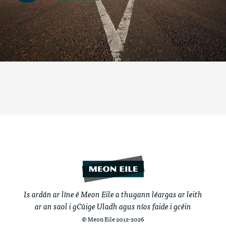
Is ardán ar líne é Meon Eile a thugann léargas ar leith
ar an saol i gCúige Uladh agus níos faide i gcéin
© Meon Eile 2012-2026