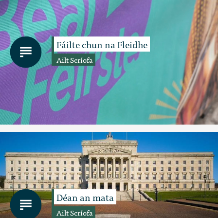
Fáilte chun na Fleidhe
Ailt Scríofa
Déan an mata
Ailt Scríofa