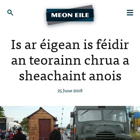
Is ar éigean is féidir
an teorainn chrua a
sheachaint anois
25 June 2018