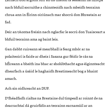
nach bhfuil socruithe a chinnteoidh nach mbeidh teorainn
chrua ann in Éirinn oiriúnach mar shocrú don Bhreatain ar
fad.
Deir an tAontas freisin nach nglacfar le socrú don Tuaisceart a
bhfuil teorainn ama ag baint leis.
Gan dabht cuireann sé mearbhall is fearg mhór ar na
polaiteoirí is faide ar dheis i Sasana gur féidir le cás na
hÉireann a bheith ina bhac ar sholúbthacht agus éiginnteacht
dhearfach a úsáid le haghaidh Breatimeacht bog a bhaint
amach.
Ach sin oidhreacht an DUP.
D’fhéadfadh rialtas na Breataine dul timpeall ar roinnt de na
deacrachtaí dá gcuirfidís an teorainn eacnamúil ar an