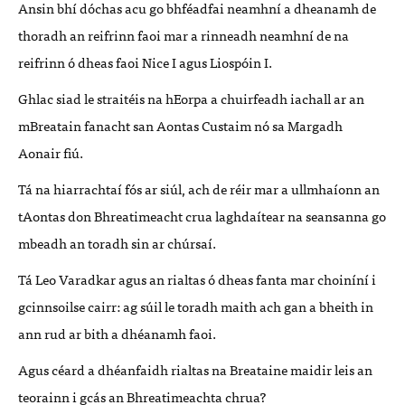
Ansin bhí dóchas acu go bhféadfai neamhní a dheanamh de
thoradh an reifrinn faoi mar a rinneadh neamhní de na
reifrinn ó dheas faoi Nice I agus Liospóin I.
Ghlac siad le straitéis na hEorpa a chuirfeadh iachall ar an
mBreatain fanacht san Aontas Custaim nó sa Margadh
Aonair fiú.
Tá na hiarrachtaí fós ar siúl, ach de réir mar a ullmhaíonn an
tAontas don Bhreatimeacht crua laghdaítear na seansanna go
mbeadh an toradh sin ar chúrsaí.
Tá Leo Varadkar agus an rialtas ó dheas fanta mar choiníní i
gcinnsoilse cairr: ag súil le toradh maith ach gan a bheith in
ann rud ar bith a dhéanamh faoi.
Agus céard a dhéanfaidh rialtas na Breataine maidir leis an
teorainn i gcás an Bhreatimeachta chrua?