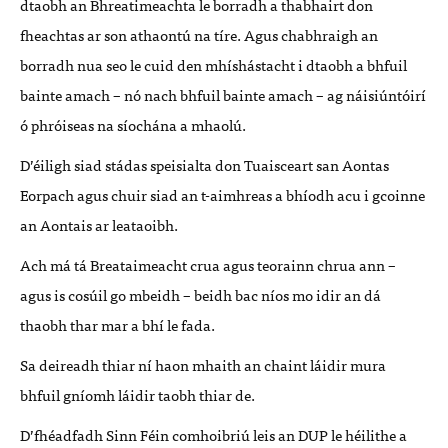
dtaobh an Bhreatimeachta le borradh a thabhairt don
fheachtas ar son athaontú na tíre. Agus chabhraigh an
borradh nua seo le cuid den mhíshástacht i dtaobh a bhfuil
bainte amach – nó nach bhfuil bainte amach – ag náisiúntóirí
ó phróiseas na síochána a mhaolú.
D’éiligh siad stádas speisialta don Tuaisceart san Aontas
Eorpach agus chuir siad an t-aimhreas a bhíodh acu i gcoinne
an Aontais ar leataoibh.
Ach má tá Breataimeacht crua agus teorainn chrua ann –
agus is cosúil go mbeidh – beidh bac níos mo idir an dá
thaobh thar mar a bhí le fada.
Sa deireadh thiar ní haon mhaith an chaint láidir mura
bhfuil gníomh láidir taobh thiar de.
D’fhéadfadh Sinn Féin comhoibriú leis an DUP le héilithe a