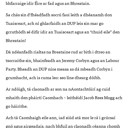
bhfarraige idir Éire ar fad agus an Bhreatain.
Sa chás sin d’fhéadfadh socrú faoi leith a dhéanamh don
Tuaisceart, ach ní ghlacfaidh an DUP leis sin mar go
gcruthódh sé difir idir an Tuaisceart agus an “chuid eile” den
Bhreatain!
Dá ndéanfadh rialtas na Breataine rud ar bith i dtreo an
tsocraithe sin, bhainfeadh an Jeremy Corbyn agus an Labour
Party. Bheadh an DUP níos measa as dá mbeadh Corbyn i
gcumhacht, ach is cuma leo: seo líne dhearg dóibh.
Ar ndóigh, tá claonadh ar son na nAontachtóirí ag cuid
mhaith den pháirtí Caomhach – leithéidí Jacob Rees Mogg ach
go háirithe.
Ach tá Caomhaigh eile ann, iad siúd atá mor le rá i gcúrsaí
gnó agus airgeadais, nach bhfuil an claonadh céanna chomh