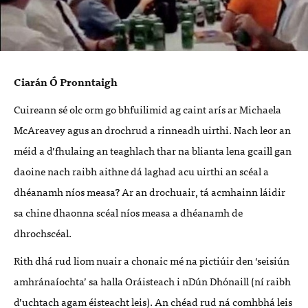
Ciarán Ó Pronntaigh
Cuireann sé olc orm go bhfuilimid ag caint arís ar Michaela
McAreavey agus an drochrud a rinneadh uirthi. Nach leor an
méid a d’fhulaing an teaghlach thar na blianta lena gcaill gan
daoine nach raibh aithne dá laghad acu uirthi an scéal a
dhéanamh níos measa? Ar an drochuair, tá acmhainn láidir
sa chine dhaonna scéal níos measa a dhéanamh de
dhrochscéal.
Rith dhá rud liom nuair a chonaic mé na pictiúir den ‘seisiún
amhránaíochta’ sa halla Oráisteach i nDún Dhónaill (ní raibh
d’uchtach agam éisteacht leis). An chéad rud ná comhbhá leis