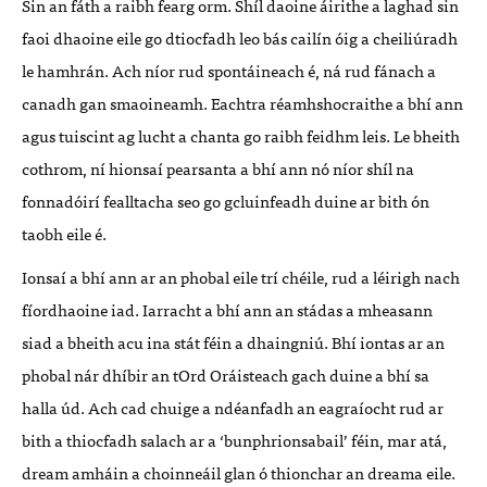
Sin an fáth a raibh fearg orm. Shíl daoine áirithe a laghad sin
faoi dhaoine eile go dtiocfadh leo bás cailín óig a cheiliúradh
le hamhrán. Ach níor rud spontáineach é, ná rud fánach a
canadh gan smaoineamh. Eachtra réamhshocraithe a bhí ann
agus tuiscint ag lucht a chanta go raibh feidhm leis. Le bheith
cothrom, ní hionsaí pearsanta a bhí ann nó níor shíl na
fonnadóirí fealltacha seo go gcluinfeadh duine ar bith ón
taobh eile é.
Ionsaí a bhí ann ar an phobal eile trí chéile, rud a léirigh nach
fíordhaoine iad. Iarracht a bhí ann an stádas a mheasann
siad a bheith acu ina stát féin a dhaingniú. Bhí iontas ar an
phobal nár dhíbir an tOrd Oráisteach gach duine a bhí sa
halla úd. Ach cad chuige a ndéanfadh an eagraíocht rud ar
bith a thiocfadh salach ar a ‘bunphrionsabail’ féin, mar atá,
dream amháin a choinneáil glan ó thionchar an dreama eile.