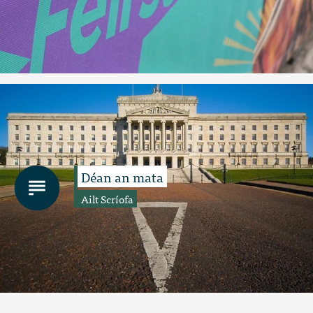
Déan an mata
Ailt Scríofa