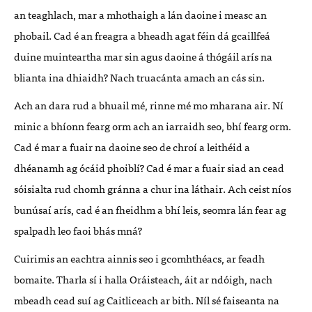
an teaghlach, mar a mhothaigh a lán daoine i measc an
phobail. Cad é an freagra a bheadh agat féin dá gcaillfeá
duine muinteartha mar sin agus daoine á thógáil arís na
blianta ina dhiaidh? Nach truacánta amach an cás sin.
Ach an dara rud a bhuail mé, rinne mé mo mharana air. Ní
minic a bhíonn fearg orm ach an iarraidh seo, bhí fearg orm.
Cad é mar a fuair na daoine seo de chroí a leithéid a
dhéanamh ag ócáid phoiblí? Cad é mar a fuair siad an cead
sóisialta rud chomh gránna a chur ina láthair. Ach ceist níos
bunúsaí arís, cad é an fheidhm a bhí leis, seomra lán fear ag
spalpadh leo faoi bhás mná?
Cuirimis an eachtra ainnis seo i gcomhthéacs, ar feadh
bomaite. Tharla sí i halla Oráisteach, áit ar ndóigh, nach
mbeadh cead suí ag Caitliceach ar bith. Níl sé faiseanta na