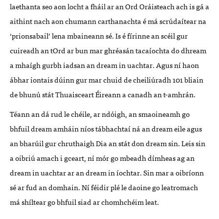
laethanta seo aon locht a fháil ar an Ord Oráisteach ach is gá a
aithint nach aon chumann carthanachta é má scrúdaítear na
‘prionsabail’ lena mbaineann sé. Is é fírinne an scéil gur
cuireadh an tOrd ar bun mar ghréasán tacaíochta do dhream
a mhaígh gurbh iadsan an dream in uachtar. Agus ní haon
ábhar iontais dúinn gur mar chuid de cheiliúradh 101 bliain
de bhunú stát Thuaisceart Éireann a canadh an t-amhrán.
Téann an dá rud le chéile, ar ndóigh, an smaoineamh go
bhfuil dream amháin níos tábhachtaí ná an dream eile agus
an bharúil gur chruthaigh Dia an stát don dream sin. Leis sin
a oibriú amach i gceart, ní mór go mbeadh dímheas ag an
dream in uachtar ar an dream in íochtar. Sin mar a oibríonn
sé ar fud an domhain. Ní féidir plé le daoine go leatromach
má shíltear go bhfuil siad ar chomhchéim leat.