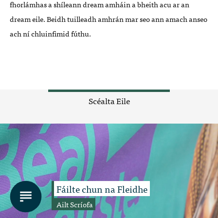
fhorlámhas a shíleann dream amháin a bheith acu ar an
dream eile. Beidh tuilleadh amhrán mar seo ann amach anseo
ach ní chluinfimid fúthu.
Scéalta Eile
Fáilte chun na Fleidhe
Ailt Scríofa