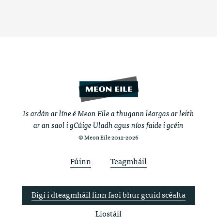
Is ardán ar líne é Meon Eile a thugann léargas ar leith
ar an saol i gCúige Uladh agus níos faide i gcéin
© Meon Eile 2012-2026
Fúinn
Teagmháil
Bígí i dteagmháil linn faoi bhur gcuid scéalta
Liostáil