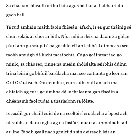
Sa chás sin, bheadh orthu bata agus bóthar a thabhairt do
gach ball.
Tá rud amháin maith faoin fhíseán, áfach, is ea gur tháinig sé
chun solais ar chor ar bith. Níor mhian leis na daoine a ghlac
páirt ann go scaipfí é ná go bhfeicfí an leibhéal dímheasa seo
taobh amuigh dá lucht tacaíochta. Cé go gcáintear iad go
minic, sa chás seo, rinne na meáin shóisialta seirbhís dúinn
trína léiriú go bhfuil barúlacha mar seo coitianta go leor san
Ord Oráisteach. Go deimhin, cuireadh tvuít amach ina
dhiaidh ag cur i gcuimhne dá lucht leanta gan físeáin a
dhéanamh faoi rudaí a tharlaíonn sa lóiste.
Is cosúil gur chaill cuid de na ceoltóirí cruálacha a bpost ach
ní raibh an dara rogha ag na fostóirí nuair a ainmníodh iad
ar líne. Bíodh geall nach gcuirfidh sin deireadh leis an