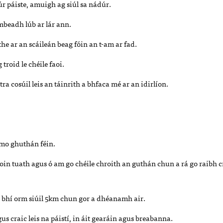
úr páiste, amuigh ag siúl sa nádúr.
mbeadh lúb ar lár ann.
e ar an scáileán beag fóin an t-am ar fad.
troid le chéile faoi.
a cosúil leis an táinrith a bhfaca mé ar an idirlíon.
 mo ghuthán féin.
oin tuath agus ó am go chéile chroith an guthán chun a rá go raibh 
 bhí orm siúil 5km chun gor a dhéanamh air.
 craic leis na páistí, in áit gearáin agus breabanna.