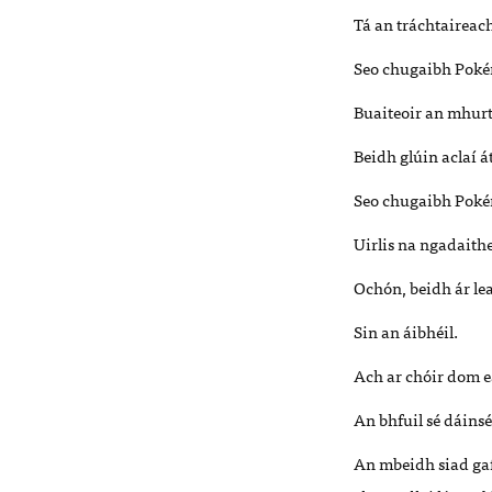
Tá an tráchtaireac
Seo chugaibh Pokém
Buaiteoir an mhurt
Beidh glúin aclaí 
Seo chugaibh Pokém
Uirlis na ngadaithe
Ochón, beidh ár lea
Sin an áibhéil.
Ach ar chóir dom e
An bhfuil sé dáins
An mbeidh siad gafa