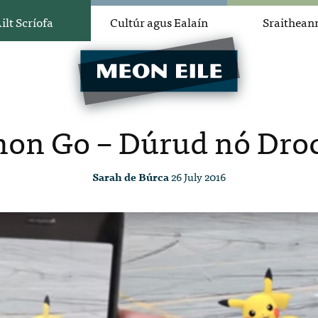
ilt Scríofa
Cultúr agus Ealaín
Sraithean
on Go – Dúrud nó Dro
Sarah de Búrca
26 July 2016