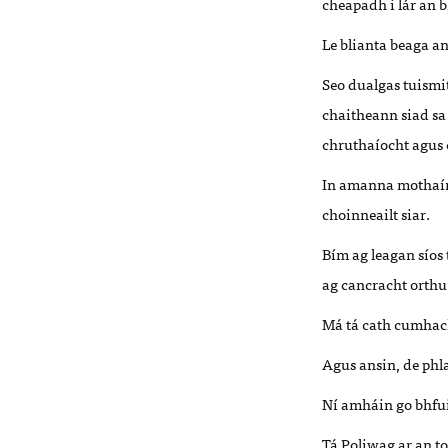
cheapadh i lár an 
Le blianta beaga an
Seo dualgas tuismi
chaitheann siad sa s
chruthaíocht agus 
In amanna mothaím 
choinneailt siar.
Bím ag leagan síos 
ag cancracht orthu
Má tá cath cumhach
Agus ansin, de phl
Ní amháin go bhfuil
Tá Poliwag ar an t