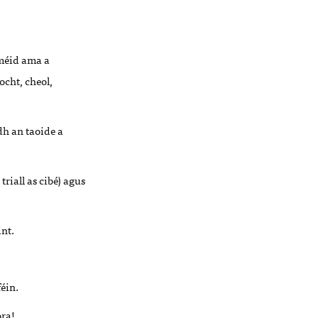
 méid ama a
ocht, cheol,
dh an taoide a
riall as cibé) agus
nt.
éin.
ora!