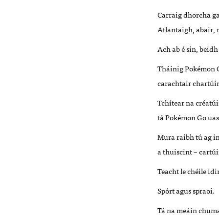
Carraig dhorcha gan
Atlantaigh, abair, 
Ach ab é sin, beidh 
Tháinig Pokémon G
carachtair chartúin
Tchítear na créatúi
tá Pokémon Go uasl
Mura raibh tú ag im
a thuiscint – cartúi
Teacht le chéile id
Spórt agus spraoi.
Tá na meáin chumars