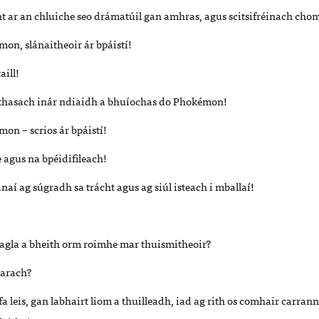
ht ar an chluiche seo drámatúil gan amhras, agus scitsifréinach cho
on, slánaitheoir ár bpáistí!
aill!
áthasach inár ndiaidh a bhuíochas do Phokémon!
on – scrios ár bpáistí!
 agus na bpéidifileach!
naí ag súgradh sa trácht agus ag siúl isteach i mballaí!
agla a bheith orm roimhe mar thuismitheoir?
éarach?
 leis, gan labhairt liom a thuilleadh, iad ag rith os comhair carran