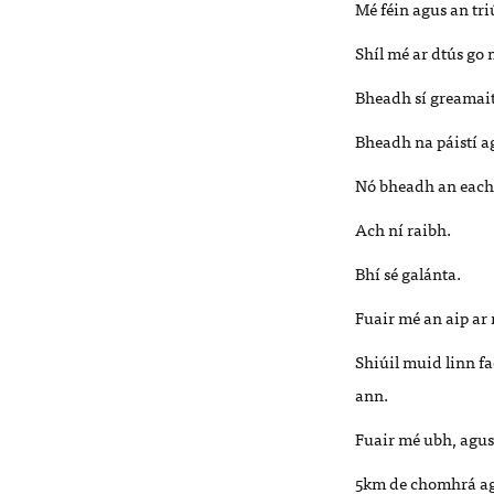
Mé féin agus an tri
Shíl mé ar dtús go 
Bheadh sí greamaith
Bheadh na páistí ag 
Nó bheadh an eachtr
Ach ní raibh.
Bhí sé galánta.
Fuair mé an aip ar
Shiúil muid linn fa
ann.
Fuair mé ubh, agus
5km de chomhrá agus