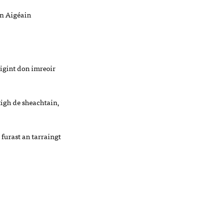
an Aigéain
igint don imreoir
stigh de sheachtain,
 furast an tarraingt