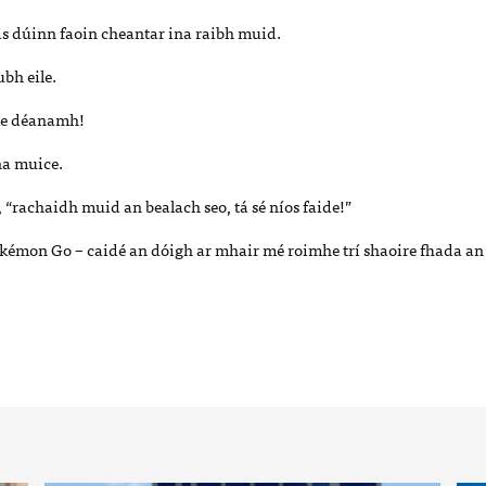
ais dúinn faoin cheantar ina raibh muid.
bh eile.
 le déanamh!
na muice.
 “rachaidh muid an bealach seo, tá sé níos faide!”
kémon Go – caidé an dóigh ar mhair mé roimhe trí shaoire fhada an