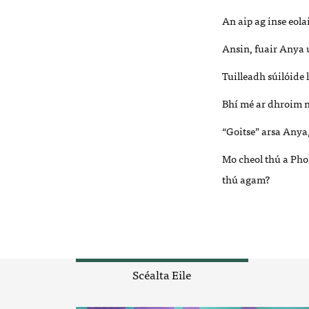
An aip ag inse eol
Ansin, fuair Anya u
Tuilleadh súilóide
Bhí mé ar dhroim 
“Goitse” arsa Anya,
Mo cheol thú a Pho
thú agam?
Scéalta Eile