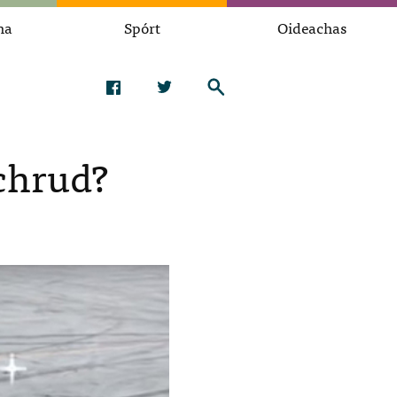
na
Spórt
Oideachas
chrud?