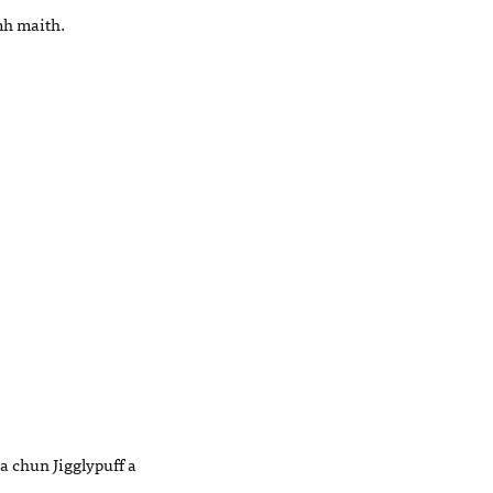
mh maith.
na chun Jigglypuff a