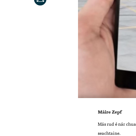
Máire Zepf
Más rud é nár chual
seachtaine.